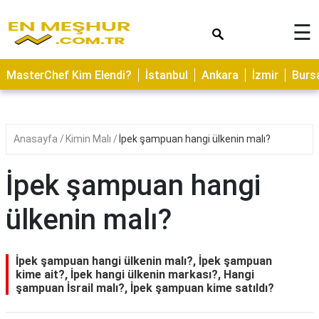
×
☰
ASTROLOJİ
MasterChef Kim Elendi?
İstanbul
Ankara
İzmir
Burs
SAĞLIK
YEMEK
TARİFLERİ
Anasayfa
Kimin Malı
İpek şampuan hangi ülkenin malı?
GEZİLECEK
YERLER
İpek şampuan hangi
CİLT
ülkenin malı?
BAKIMI
NEDİR
İpek şampuan hangi ülkenin malı?, İpek şampuan
KAMP
kime ait?, İpek hangi ülkenin markası?, Hangi
şampuan İsrail malı?, İpek şampuan kime satıldı?
ALANLARI
HAMİLELİK