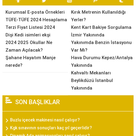
Kurumsal E-posta Örnekleri
Kırık Metrenin Kullanıldığı
TÜFE-TÜFE 2024 Hesaplama
Yerler?
Terzi Fiyat Listesi 2024
Kent Kart Bakiye Sorgulama
Dişi Kedi isimleri ekşi
İzmir Yakınında
2024 2025 Okullar Ne
Yakınımda Benzin İstasyonu
Zaman Açılacak?
Var Mı?
Şahane Hayatım Manje
Hava Durumu Kepez/Antalya
nerede?
Yakınında
Kahvaltı Mekanları
Beylikdüzü İstanbul
Yakınında
SON BAŞLIKLAR
Buzlu içecek makinesi nasıl çalışır?
Kgk sınavının sonuçları kaç yıl geçerlidir?
Dinamik Ada animasyonları nasıl çalışır?