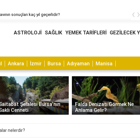
‹
avının sonuçları kaç yıl geçerlidir?
ASTROLOJİ
SAĞLIK
YEMEK TARİFLERİ
GEZİLECEK 
l
Ankara
İzmir
Bursa
Adıyaman
Manisa
Muhabbet Kuşu Kaşıntısı
Falda Denizatı Görmek Ne
Nasıl Geçer? Nedenleri ve
Anlama Gelir?
Çözümleri
lar nelerdir?