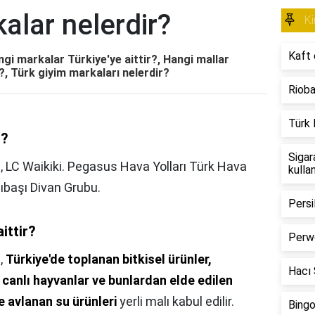
alar nelerdir?
Ki
Kaft 
ngi markalar Türkiye'ye aittir?, Hangi mallar
?, Türk giyim markaları nelerdir?
Rioba
Türk 
r?
Sigar
?, LC Waikiki. Pegasus Hava Yolları Türk Hava
kulla
cıbaşı Divan Grubu.
Persi
ittir?
Perwo
?,
Türkiye'de toplanan bitkisel ürünler,
Hacı Ş
n canlı hayvanlar ve bunlardan elde edilen
ve avlanan su ürünleri
yerli malı kabul edilir.
Bingo