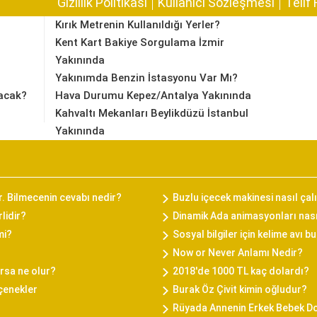
Gizlilik Politikası
Kullanıcı Sözleşmesi
Telif 
Kırık Metrenin Kullanıldığı Yerler?
Kent Kart Bakiye Sorgulama İzmir
Yakınında
Yakınımda Benzin İstasyonu Var Mı?
acak?
Hava Durumu Kepez/Antalya Yakınında
Kahvaltı Mekanları Beylikdüzü İstanbul
Yakınında
ır. Bilmecenin cevabı nedir?
Buzlu içecek makinesi nasıl çal
lidir?
Dinamik Ada animasyonları nasıl
mi?
Sosyal bilgiler için kelime avı 
Now or Never Anlamı Nedir?
rsa ne olur?
2018'de 1000 TL kaç dolardı?
eçenekler
Burak Öz Çivit kimin oğludur?
Rüyada Annenin Erkek Bebek 