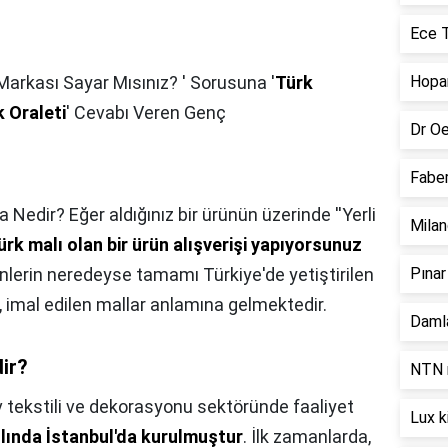
Ece T
Markası Sayar Mısınız? ' Sorusuna '
Türk
Hopar
 Oraleti
' Cevabı Veren Genç
Dr Oe
Faber
a Nedir? Eğer aldığınız bir ürünün üzerinde ''Yerli
Milan
ürk malı olan bir ürün alışverişi yapıyorsunuz
ünlerin neredeyse tamamı Türkiye'de yetiştirilen
Pınar
, imal edilen mallar anlamına gelmektedir.
Damla
dir?
NTN r
v tekstili ve dekorasyonu sektöründe faaliyet
Lux k
ılında İstanbul'da kurulmuştur
. İlk zamanlarda,