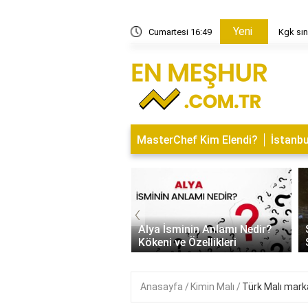
Yeni
ları kaç yıl geçerlidir?
Cumartesi 16:49
Kgk sın
MasterChef Kim Elendi?
İstanbu
‹
İsminin Anlamı Nedir?
Saitabat Şelalesi Bursa’nın
 ve Özellikleri
Saklı Cenneti
Anasayfa
Kimin Malı
Türk Malı marka