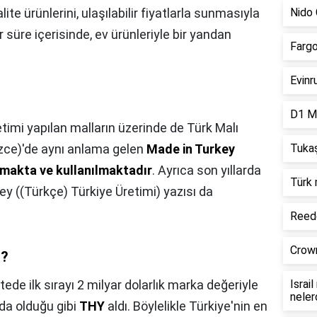
lite ürünlerini, ulaşılabilir fiyatlarla sunmasıyla
Nido 
süre içerisinde, ev ürünleriyle bir yandan
Fargo
Evinr
D1 Mi
etimi yapılan malların üzerinde de Türk Malı
izce)'de aynı anlama gelen
Made in Turkey
Tukaş
nmakta ve kullanılmaktadır
. Ayrıca son yıllarda
Türk 
ey ((Türkçe) Türkiye Üretimi) yazısı da
Reede
Crown
ı?
tede ilk sırayı 2 milyar dolarlık marka değeriyle
Israi
neler
nda olduğu gibi
THY
aldı. Böylelikle Türkiye'nin en