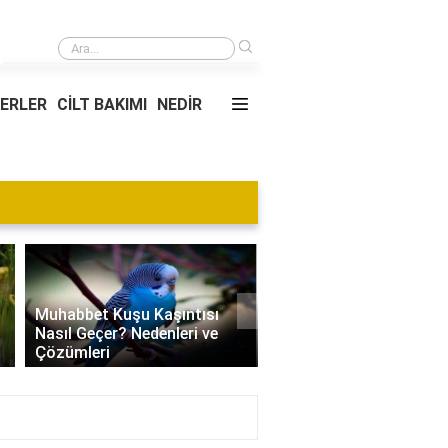
›
Kgk sınavının sonuçları kaç yıl geçerlidir?
YERLER
CİLT BAKIMI
NEDİR
Blog
›
Villa Kapısı Tasarım Tr
Edamame Nedir? Faydaları,
| Modern, Klasik ve
Tüketimi ve Tarif Önerileri
Minimalist Modeller