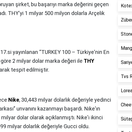
ruyan şirket, bu başarıyı marka değerini geçen
Kotex
adı. THY'yi 1 milyar 500 milyon dolarla Arçelik
Züber
Stone
Mango
l 17.si yayınlanan “TURKEY 100 – Türkiye'nin En
 göre 2 milyar dolar marka değeri ile
THY
Sariy
arak tespit edilmiştir.
Tvs R
Lorea
ece
Nike
, 30,443 milyar dolarlık değeriyle yedinci
Cheet
arkası” unvanını kazanmayı başardı. Nike'ın
milyar dolar olarak açıklanmıştı. Nike'ı ikinci
Sütaş
9 milyar dolarlık değeriyle Gucci oldu.