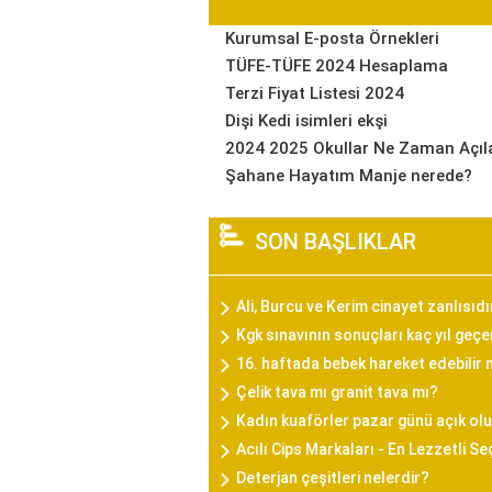
Kurumsal E-posta Örnekleri
TÜFE-TÜFE 2024 Hesaplama
Terzi Fiyat Listesi 2024
Dişi Kedi isimleri ekşi
2024 2025 Okullar Ne Zaman Açıl
Şahane Hayatım Manje nerede?
SON BAŞLIKLAR
Ali, Burcu ve Kerim cinayet zanlısıd
Kgk sınavının sonuçları kaç yıl geçer
16. haftada bebek hareket edebilir 
Çelik tava mı granit tava mı?
Kadın kuaförler pazar günü açık olu
Acılı Cips Markaları - En Lezzetli S
Deterjan çeşitleri nelerdir?