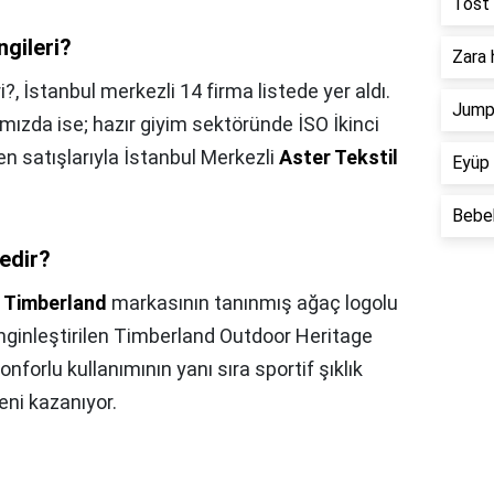
Tost 
gileri?
Zara 
i?,
İstanbul merkezli 14 firma listede yer aldı.
Jump 
ımızda ise; hazır giyim sektöründe İSO İkinci
en satışlarıyla İstanbul Merkezli
Aster Tekstil
Eyüp 
Bebek
nedir?
,
Timberland
markasının tanınmış ağaç logolu
 zenginleştirilen Timberland Outdoor Heritage
nforlu kullanımının yanı sıra sportif şıklık
eni kazanıyor.