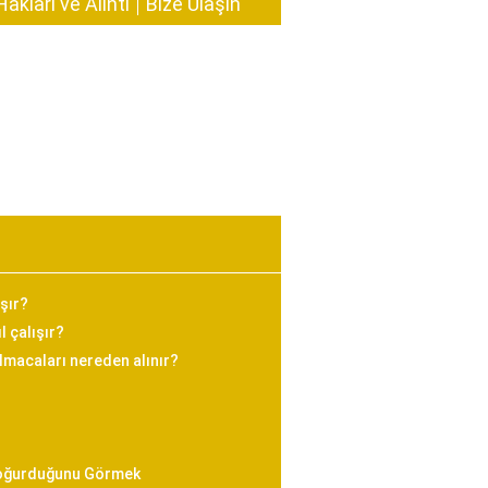
Hakları ve Alıntı
Bize Ulaşın
ışır?
 çalışır?
bulmacaları nereden alınır?
Doğurduğunu Görmek