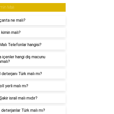
min Malı
çanta ne malı?
 kimin malı?
Malı Telefonlar hangisi?
a içenler hangi diş macunu
nmalı?
l deterjanı Türk malı mı?
ll yerli malı mı?
akir israil malı mıdır?
 deterjanlar Türk malı mı?