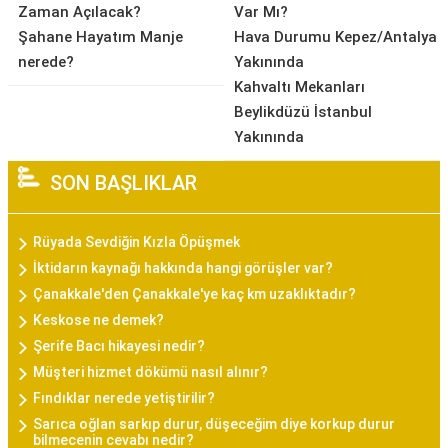
Zaman Açılacak?
Var Mı?
Şahane Hayatım Manje
Hava Durumu Kepez/Antalya
nerede?
Yakınında
Kahvaltı Mekanları
Beylikdüzü İstanbul
Yakınında
SON BAŞLIKLAR
Rüyada Sevdiğin Kızla Öpüşmek
İktidarın kaynağı hakkında hangi görüşler var?
Çanakkale'den Çanakkale'ye kaç km uzaklıktadır?
Keskose ne demek?
Şerife Bacı hikayesi nedir?
Müşteri hizmet dökümü nasıl alınır?
Fındıklar nerede yetiştirilir?
Sarıca oğlan sarkıp durur, düşeceğim diye korkup durur
bilmecenin cevabı nedir?