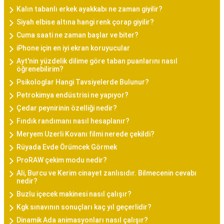
Kalın tabanlı erkek ayakkabı ne zaman giyilir?
Siyah elbise altına hangi renk çorap giyilir?
Cuma saati ne zaman başlar ve biter?
iPhone için en iyi ekran koruyucular
Ayt'nin yüzdelik dilime göre taban puanlarını nasıl
öğrenebilirim?
Psikologlar Hangi Tavsiyelerde Bulunur?
Petrokimya endüstrisi ne yapıyor?
Çedar peynirinin özelliği nedir?
Fındık randımanı nasıl hesaplanır?
Meryem Uzerli Kovanı filmi nerede çekildi?
Rüyada Evde Örümcek Görmek
ProRAW çekim modu nedir?
Ali, Burcu ve Kerim cinayet zanlısıdır. Bilmecenin cevabı
nedir?
Buzlu içecek makinesi nasıl çalışır?
Kgk sınavının sonuçları kaç yıl geçerlidir?
Dinamik Ada animasyonları nasıl çalışır?