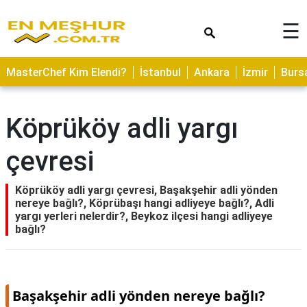
×
☰
ASTROLOJİ
MasterChef Kim Elendi?
İstanbul
Ankara
İzmir
Burs
SAĞLIK
YEMEK
Köprüköy adli yargı
TARİFLERİ
çevresi
GEZİLECEK
YERLER
Köprüköy adli yargı çevresi, Başakşehir adli yönden
CİLT
nereye bağlı?, Köprübaşı hangi adliyeye bağlı?, Adli
BAKIMI
yargı yerleri nelerdir?, Beykoz ilçesi hangi adliyeye
bağlı?
NEDİR
KAMP
ALANLARI
Başakşehir adli yönden nereye bağlı?
HAMİLELİK