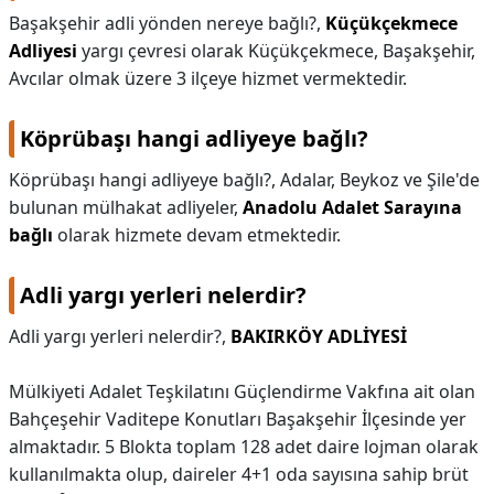
Başakşehir adli yönden nereye bağlı?,
Küçükçekmece
KAPLICALAR
Adliyesi
yargı çevresi olarak Küçükçekmece, Başakşehir,
Avcılar olmak üzere 3 ilçeye hizmet vermektedir.
İLETİŞİM
Köprübaşı hangi adliyeye bağlı?
Köprübaşı hangi adliyeye bağlı?,
Adalar, Beykoz ve Şile'de
bulunan mülhakat adliyeler,
Anadolu Adalet Sarayına
bağlı
olarak hizmete devam etmektedir.
Adli yargı yerleri nelerdir?
Adli yargı yerleri nelerdir?,
BAKIRKÖY ADLİYESİ
Mülkiyeti Adalet Teşkilatını Güçlendirme Vakfına ait olan
Bahçeşehir Vaditepe Konutları Başakşehir İlçesinde yer
almaktadır. 5 Blokta toplam 128 adet daire lojman olarak
kullanılmakta olup, daireler 4+1 oda sayısına sahip brüt