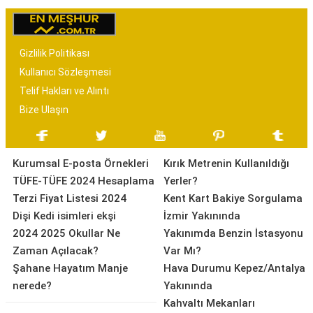
Gizlilik Politikası
Kullanıcı Sözleşmesi
Telif Hakları ve Alıntı
Bize Ulaşın
Kurumsal E-posta Örnekleri
Kırık Metrenin Kullanıldığı
TÜFE-TÜFE 2024 Hesaplama
Yerler?
Terzi Fiyat Listesi 2024
Kent Kart Bakiye Sorgulama
Dişi Kedi isimleri ekşi
İzmir Yakınında
2024 2025 Okullar Ne
Yakınımda Benzin İstasyonu
Zaman Açılacak?
Var Mı?
Şahane Hayatım Manje
Hava Durumu Kepez/Antalya
nerede?
Yakınında
Kahvaltı Mekanları