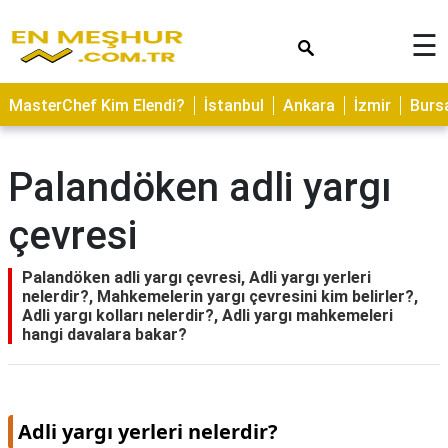
×
☰
ASTROLOJİ
MasterChef Kim Elendi?
İstanbul
Ankara
İzmir
Burs
SAĞLIK
YEMEK
Palandöken adli yargı
TARİFLERİ
çevresi
GEZİLECEK
YERLER
Palandöken adli yargı çevresi, Adli yargı yerleri
CİLT
nelerdir?, Mahkemelerin yargı çevresini kim belirler?,
BAKIMI
Adli yargı kolları nelerdir?, Adli yargı mahkemeleri
hangi davalara bakar?
NEDİR
KAMP
ALANLARI
Adli yargı yerleri nelerdir?
HAMİLELİK