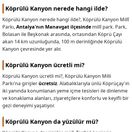
Köprülü Kanyon nerede hangi ilde?
KAPLICALAR
Köprülü Kanyon nerede hangi ilde?,
Köprülü Kanyon Millî
İLETİŞİM
Parkı,
Antalya'nın Manavgat ilçesinde
millî park. Park,
Bolasan ile Beşkonak arasında, ortasından Köprü Çayı
akan 14 km uzunluğunda, 100 m derinliğinde Köprülü
Kanyon çevresinde yer alır.
Köprülü Kanyon ücretli mi?
Köprülü Kanyon ücretli mi?,
Köprülü Kanyon Milli
Parkı'na girişler
ücretsiz
. Alabalıklarıyla ünlü Köprüçay'ın
iki yanında konumlanan yeme içme tesisleri ile dinlenme
ve konaklama alanları, ziyaretçilere konforlu ve keyifli bir
gezi deneyimi yaşatıyor.
Köprülü Kanyon da yüzülür mü?