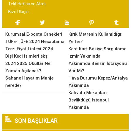
Telif Hakları ve Alıntı
Bize Ulaşın
Kurumsal E-posta Örnekleri
Kırık Metrenin Kullanıldığı
TÜFE-TÜFE 2024 Hesaplama
Yerler?
Terzi Fiyat Listesi 2024
Kent Kart Bakiye Sorgulama
Dişi Kedi isimleri ekşi
İzmir Yakınında
2024 2025 Okullar Ne
Yakınımda Benzin İstasyonu
Zaman Açılacak?
Var Mı?
Şahane Hayatım Manje
Hava Durumu Kepez/Antalya
nerede?
Yakınında
Kahvaltı Mekanları
Beylikdüzü İstanbul
Yakınında
SON BAŞLIKLAR