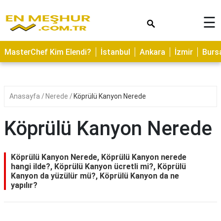
×
☰
ASTROLOJİ
MasterChef Kim Elendi?
İstanbul
Ankara
İzmir
Burs
SAĞLIK
YEMEK
TARİFLERİ
Anasayfa
Nerede
Köprülü Kanyon Nerede
GEZİLECEK
YERLER
Köprülü Kanyon Nerede
CİLT
BAKIMI
Köprülü Kanyon Nerede, Köprülü Kanyon nerede
hangi ilde?, Köprülü Kanyon ücretli mi?, Köprülü
NEDİR
Kanyon da yüzülür mü?, Köprülü Kanyon da ne
yapılır?
KAMP
ALANLARI
HAMİLELİK