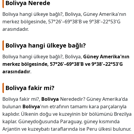
Bolivya Nerede
KAPLICALAR
Bolivya hangi ülkeye bağlı?, Bolivya, Güney Amerika'nın
merkez bölgesinde, 57°26'–69°38'B ve 9°38'–22°53'G
İLETİŞİM
arasındadır.
Bolivya hangi ülkeye bağlı?
Bolivya hangi ülkeye bağlı?,
Bolivya,
Güney Amerika'nın
merkez bölgesinde, 57°26'–69°38'B ve 9°38'–22°53'G
arasındadır
.
Bolivya fakir mi?
Bolivya fakir mi?,
Bolivya
Nerededir? Güney Amerika'da
bulunan
Bolivya
'nın etrafının tamamı kara parçalarıyla
kaplıdır. Ülkenin doğu ve kuzeyinin bir bölümünü Brezilya
kaplar. Güneydoğusunda Paraguay, güney kısmında
Arjantin ve kuzeybatı taraflarında ise Peru ülkesi bulunur.