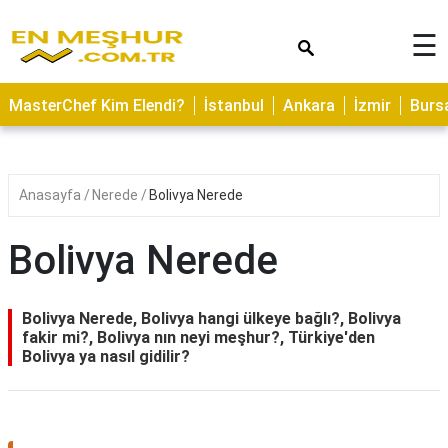
×
☰
ASTROLOJİ
MasterChef Kim Elendi?
İstanbul
Ankara
İzmir
Burs
SAĞLIK
YEMEK
TARİFLERİ
Anasayfa
Nerede
Bolivya Nerede
GEZİLECEK
YERLER
Bolivya Nerede
CİLT
BAKIMI
Bolivya Nerede, Bolivya hangi ülkeye bağlı?, Bolivya
fakir mi?, Bolivya nın neyi meşhur?, Türkiye'den
NEDİR
Bolivya ya nasıl gidilir?
KAMP
ALANLARI
HAMİLELİK