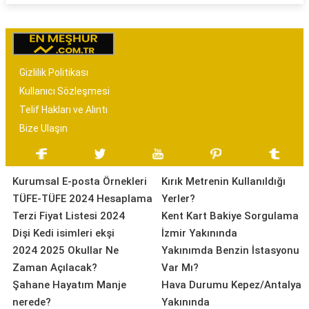
Gizlilik Politikası
Kullanıcı Sözleşmesi
Telif Hakları ve Alıntı
Bize Ulaşın
Kurumsal E-posta Örnekleri
Kırık Metrenin Kullanıldığı
TÜFE-TÜFE 2024 Hesaplama
Yerler?
Terzi Fiyat Listesi 2024
Kent Kart Bakiye Sorgulama
Dişi Kedi isimleri ekşi
İzmir Yakınında
2024 2025 Okullar Ne
Yakınımda Benzin İstasyonu
Zaman Açılacak?
Var Mı?
Şahane Hayatım Manje
Hava Durumu Kepez/Antalya
nerede?
Yakınında