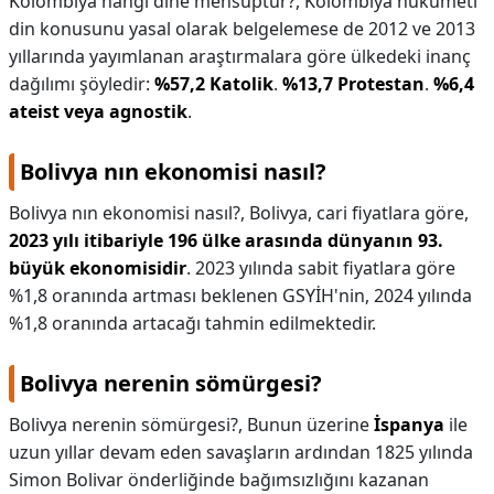
Kolombiya hangi dine mensuptur?,
Kolombiya hükûmeti
din konusunu yasal olarak belgelemese de 2012 ve 2013
yıllarında yayımlanan araştırmalara göre ülkedeki inanç
dağılımı şöyledir:
%57,2 Katolik
.
%13,7 Protestan
.
%6,4
ateist veya agnostik
.
Bolivya nın ekonomisi nasıl?
Bolivya nın ekonomisi nasıl?,
Bolivya, cari fiyatlara göre,
2023 yılı itibariyle 196 ülke arasında dünyanın 93.
büyük ekonomisidir
. 2023 yılında sabit fiyatlara göre
%1,8 oranında artması beklenen GSYİH'nin, 2024 yılında
%1,8 oranında artacağı tahmin edilmektedir.
Bolivya nerenin sömürgesi?
Bolivya nerenin sömürgesi?,
Bunun üzerine
İspanya
ile
uzun yıllar devam eden savaşların ardından 1825 yılında
Simon Bolivar önderliğinde bağımsızlığını kazanan