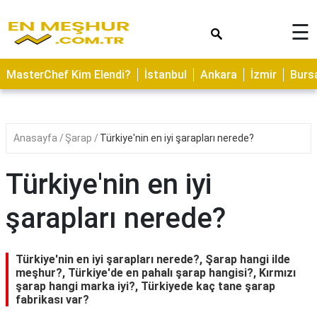
×
☰
ASTROLOJİ
MasterChef Kim Elendi?
İstanbul
Ankara
İzmir
Burs
SAĞLIK
YEMEK
TARİFLERİ
Anasayfa
Şarap
Türkiye'nin en iyi şarapları nerede?
GEZİLECEK
YERLER
Türkiye'nin en iyi
CİLT
şarapları nerede?
BAKIMI
NEDİR
Türkiye'nin en iyi şarapları nerede?, Şarap hangi ilde
KAMP
meşhur?, Türkiye'de en pahalı şarap hangisi?, Kırmızı
şarap hangi marka iyi?, Türkiyede kaç tane şarap
ALANLARI
fabrikası var?
HAMİLELİK