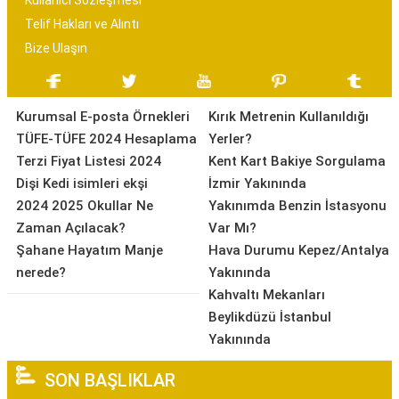
Kullanıcı Sözleşmesi
Telif Hakları ve Alıntı
Bize Ulaşın
Kurumsal E-posta Örnekleri
Kırık Metrenin Kullanıldığı
TÜFE-TÜFE 2024 Hesaplama
Yerler?
Terzi Fiyat Listesi 2024
Kent Kart Bakiye Sorgulama
Dişi Kedi isimleri ekşi
İzmir Yakınında
2024 2025 Okullar Ne
Yakınımda Benzin İstasyonu
Zaman Açılacak?
Var Mı?
Şahane Hayatım Manje
Hava Durumu Kepez/Antalya
nerede?
Yakınında
Kahvaltı Mekanları
Beylikdüzü İstanbul
Yakınında
SON BAŞLIKLAR