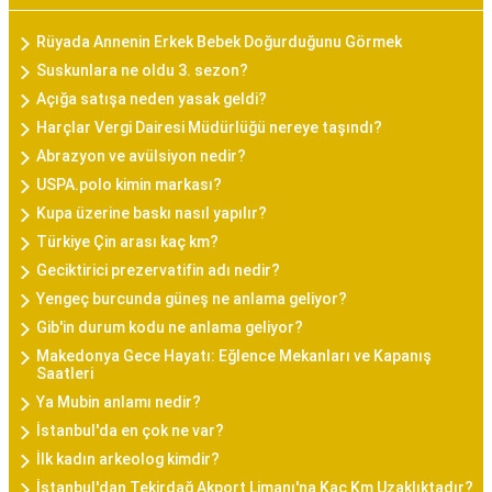
Rüyada Annenin Erkek Bebek Doğurduğunu Görmek
Suskunlara ne oldu 3. sezon?
Açığa satışa neden yasak geldi?
Harçlar Vergi Dairesi Müdürlüğü nereye taşındı?
Abrazyon ve avülsiyon nedir?
USPA.polo kimin markası?
Kupa üzerine baskı nasıl yapılır?
Türkiye Çin arası kaç km?
Geciktirici prezervatifin adı nedir?
Yengeç burcunda güneş ne anlama geliyor?
Gib'in durum kodu ne anlama geliyor?
Makedonya Gece Hayatı: Eğlence Mekanları ve Kapanış
Saatleri
Ya Mubin anlamı nedir?
İstanbul'da en çok ne var?
İlk kadın arkeolog kimdir?
İstanbul'dan Tekirdağ Akport Limanı'na Kaç Km Uzaklıktadır?