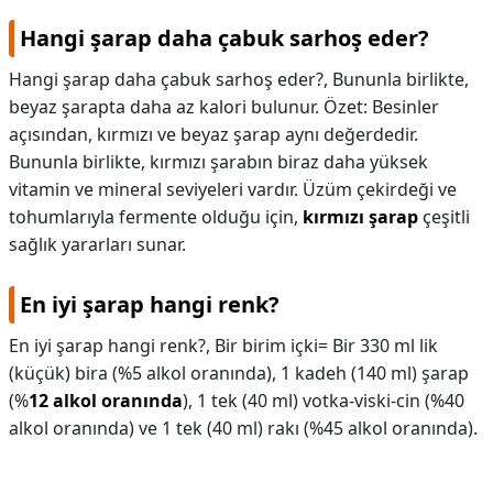
Hangi şarap daha çabuk sarhoş eder?
Hangi şarap daha çabuk sarhoş eder?,
Bununla birlikte,
beyaz şarapta daha az kalori bulunur. Özet: Besinler
açısından, kırmızı ve beyaz şarap aynı değerdedir.
Bununla birlikte, kırmızı şarabın biraz daha yüksek
vitamin ve mineral seviyeleri vardır. Üzüm çekirdeği ve
tohumlarıyla fermente olduğu için,
kırmızı şarap
çeşitli
sağlık yararları sunar.
En iyi şarap hangi renk?
En iyi şarap hangi renk?,
Bir birim içki= Bir 330 ml lik
(küçük) bira (%5 alkol oranında), 1 kadeh (140 ml) şarap
(%
12 alkol oranında
), 1 tek (40 ml) votka-viski-cin (%40
alkol oranında) ve 1 tek (40 ml) rakı (%45 alkol oranında).