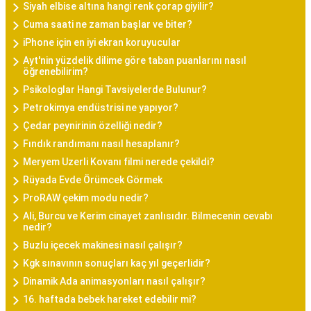
Siyah elbise altına hangi renk çorap giyilir?
Cuma saati ne zaman başlar ve biter?
iPhone için en iyi ekran koruyucular
Ayt'nin yüzdelik dilime göre taban puanlarını nasıl
öğrenebilirim?
Psikologlar Hangi Tavsiyelerde Bulunur?
Petrokimya endüstrisi ne yapıyor?
Çedar peynirinin özelliği nedir?
Fındık randımanı nasıl hesaplanır?
Meryem Uzerli Kovanı filmi nerede çekildi?
Rüyada Evde Örümcek Görmek
ProRAW çekim modu nedir?
Ali, Burcu ve Kerim cinayet zanlısıdır. Bilmecenin cevabı
nedir?
Buzlu içecek makinesi nasıl çalışır?
Kgk sınavının sonuçları kaç yıl geçerlidir?
Dinamik Ada animasyonları nasıl çalışır?
16. haftada bebek hareket edebilir mi?