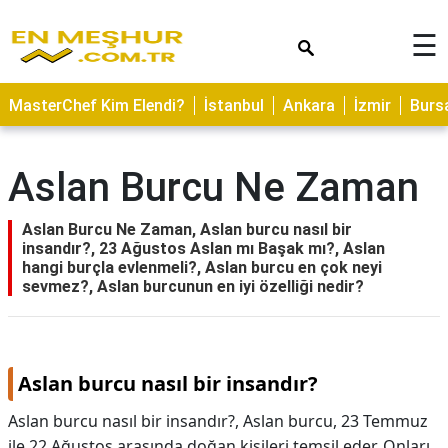
×
☰
ASTROLOJİ
MasterChef Kim Elendi?
İstanbul
Ankara
İzmir
Burs
SAĞLIK
YEMEK
Aslan Burcu Ne Zaman
TARİFLERİ
GEZİLECEK
Aslan Burcu Ne Zaman, Aslan burcu nasıl bir
YERLER
insandır?, 23 Ağustos Aslan mı Başak mı?, Aslan
hangi burçla evlenmeli?, Aslan burcu en çok neyi
CİLT
sevmez?, Aslan burcunun en iyi özelliği nedir?
BAKIMI
NEDİR
Aslan burcu nasıl bir insandır?
KAMP
ALANLARI
Aslan burcu nasıl bir insandır?,
Aslan burcu, 23 Temmuz
ile 22 Ağustos arasında doğan kişileri temsil eder. Onları
HAMİLELİK