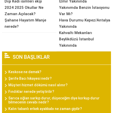
Dişi Kedi isimleri ekşi
İzmir Yakınında
2024 2025 Okullar Ne
Yakınımda Benzin İstasyonu
Zaman Açılacak?
Var Mı?
Şahane Hayatım Manje
Hava Durumu Kepez/Antalya
nerede?
Yakınında
Kahvaltı Mekanları
Beylikdüzü İstanbul
Yakınında
SON BAŞLIKLAR
Keskose ne demek?
Şerife Bacı hikayesi nedir?
Müşteri hizmet dökümü nasıl alınır?
Fındıklar nerede yetiştirilir?
Sarıca oğlan sarkıp durur, düşeceğim diye korkup durur
bilmecenin cevabı nedir?
Kalın tabanlı erkek ayakkabı ne zaman giyilir?