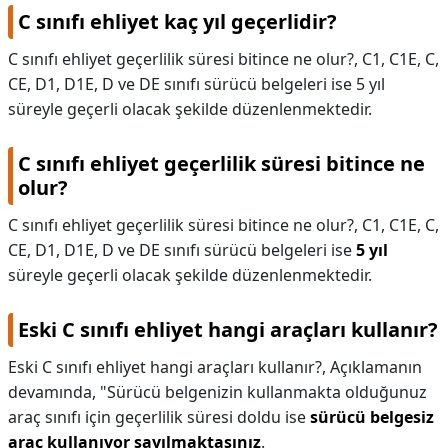
C sınıfı ehliyet kaç yıl geçerlidir?
KAPLICALAR
C sınıfı ehliyet geçerlilik süresi bitince ne olur?, C1, C1E, C,
İLETİŞİM
CE, D1, D1E, D ve DE sınıfı sürücü belgeleri ise 5 yıl
süreyle geçerli olacak şekilde düzenlenmektedir.
C sınıfı ehliyet geçerlilik süresi bitince ne
olur?
C sınıfı ehliyet geçerlilik süresi bitince ne olur?,
C1, C1E, C,
CE, D1, D1E, D ve DE sınıfı sürücü belgeleri ise
5 yıl
süreyle geçerli olacak şekilde düzenlenmektedir.
Eski C sınıfı ehliyet hangi araçları kullanır?
Eski C sınıfı ehliyet hangi araçları kullanır?,
Açıklamanın
devamında, "Sürücü belgenizin kullanmakta olduğunuz
araç sınıfı için geçerlilik süresi doldu ise
sürücü belgesiz
araç kullanıyor sayılmaktasınız
.