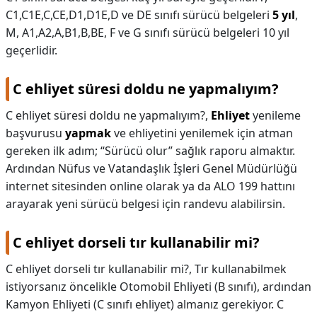
C1,C1E,C,CE,D1,D1E,D ve DE sınıfı sürücü belgeleri
5 yıl
,
M, A1,A2,A,B1,B,BE, F ve G sınıfı sürücü belgeleri 10 yıl
geçerlidir.
C ehliyet süresi doldu ne yapmalıyım?
C ehliyet süresi doldu ne yapmalıyım?,
Ehliyet
yenileme
başvurusu
yapmak
ve ehliyetini yenilemek için atman
gereken ilk adım; “Sürücü olur” sağlık raporu almaktır.
Ardından Nüfus ve Vatandaşlık İşleri Genel Müdürlüğü
internet sitesinden online olarak ya da ALO 199 hattını
arayarak yeni sürücü belgesi için randevu alabilirsin.
C ehliyet dorseli tır kullanabilir mi?
C ehliyet dorseli tır kullanabilir mi?,
Tır kullanabilmek
istiyorsanız öncelikle Otomobil Ehliyeti (B sınıfı), ardından
Kamyon Ehliyeti (C sınıfı ehliyet) almanız gerekiyor. C