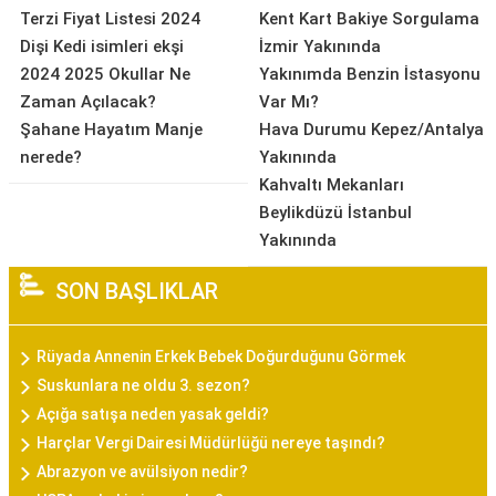
Terzi Fiyat Listesi 2024
Kent Kart Bakiye Sorgulama
Dişi Kedi isimleri ekşi
İzmir Yakınında
2024 2025 Okullar Ne
Yakınımda Benzin İstasyonu
Zaman Açılacak?
Var Mı?
Şahane Hayatım Manje
Hava Durumu Kepez/Antalya
nerede?
Yakınında
Kahvaltı Mekanları
Beylikdüzü İstanbul
Yakınında
SON BAŞLIKLAR
Rüyada Annenin Erkek Bebek Doğurduğunu Görmek
Suskunlara ne oldu 3. sezon?
Açığa satışa neden yasak geldi?
Harçlar Vergi Dairesi Müdürlüğü nereye taşındı?
Abrazyon ve avülsiyon nedir?