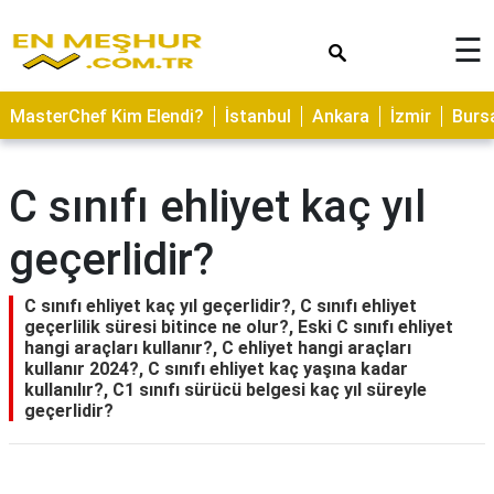
×
☰
ASTROLOJİ
MasterChef Kim Elendi?
İstanbul
Ankara
İzmir
Burs
SAĞLIK
YEMEK
C sınıfı ehliyet kaç yıl
TARİFLERİ
geçerlidir?
GEZİLECEK
YERLER
C sınıfı ehliyet kaç yıl geçerlidir?, C sınıfı ehliyet
CİLT
geçerlilik süresi bitince ne olur?, Eski C sınıfı ehliyet
BAKIMI
hangi araçları kullanır?, C ehliyet hangi araçları
kullanır 2024?, C sınıfı ehliyet kaç yaşına kadar
NEDİR
kullanılır?, C1 sınıfı sürücü belgesi kaç yıl süreyle
geçerlidir?
KAMP
ALANLARI
HAMİLELİK