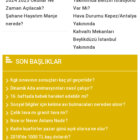
2024 2025 Okullar Ne
Yakınımda Benzin İstasyonu
Zaman Açılacak?
Var Mı?
Şahane Hayatım Manje
Hava Durumu Kepez/Antalya
nerede?
Yakınında
Kahvaltı Mekanları
Beylikdüzü İstanbul
Yakınında
SON BAŞLIKLAR
Kgk sınavının sonuçları kaç yıl geçerlidir?
Dinamik Ada animasyonları nasıl çalışır?
16. haftada bebek hareket edebilir mi?
Sosyal bilgiler için kelime avı bulmacaları nereden alınır?
Çelik tava mı granit tava mı?
Now or Never Anlamı Nedir?
Kadın kuaförler pazar günü açık olursa ne olur?
2018'de 1000 TL kaç dolardı?