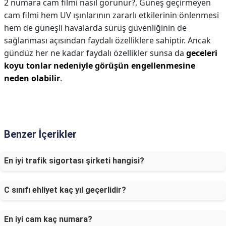
2 numara cam filmi nasıl görünür?,
Güneş geçirmeyen
cam filmi hem UV ışınlarının zararlı etkilerinin önlenmesi
hem de güneşli havalarda sürüş güvenliğinin de
sağlanması açısından faydalı özelliklere sahiptir. Ancak
gündüz her ne kadar faydalı özellikler sunsa da
geceleri
koyu tonlar nedeniyle görüşün engellenmesine
neden olabilir
.
Benzer İçerikler
En iyi trafik sigortası şirketi hangisi?
C sınıfı ehliyet kaç yıl geçerlidir?
En iyi cam kaç numara?