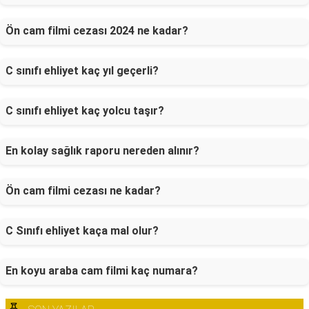
Ön cam filmi cezası 2024 ne kadar?
C sınıfı ehliyet kaç yıl geçerli?
C sınıfı ehliyet kaç yolcu taşır?
En kolay sağlık raporu nereden alınır?
Ön cam filmi cezası ne kadar?
C Sınıfı ehliyet kaça mal olur?
En koyu araba cam filmi kaç numara?