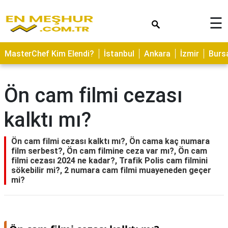
×
☰
ASTROLOJİ
MasterChef Kim Elendi?
İstanbul
Ankara
İzmir
Burs
SAĞLIK
YEMEK
Ön cam filmi cezası
TARİFLERİ
kalktı mı?
GEZİLECEK
YERLER
Ön cam filmi cezası kalktı mı?, Ön cama kaç numara
CİLT
film serbest?, Ön cam filmine ceza var mı?, Ön cam
BAKIMI
filmi cezası 2024 ne kadar?, Trafik Polis cam filmini
sökebilir mi?, 2 numara cam filmi muayeneden geçer
NEDİR
mi?
KAMP
ALANLARI
HAMİLELİK