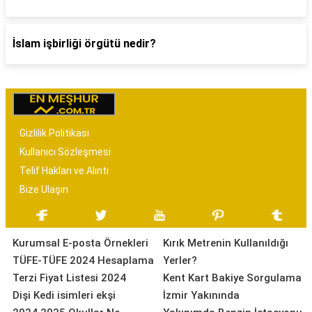
İslam işbirliği örgütü nedir?
Gizlilik Politikası
Kullanıcı Sözleşmesi
Telif Hakları ve Alıntı
Bize Ulaşın
Kurumsal E-posta Örnekleri
Kırık Metrenin Kullanıldığı
TÜFE-TÜFE 2024 Hesaplama
Yerler?
Terzi Fiyat Listesi 2024
Kent Kart Bakiye Sorgulama
Dişi Kedi isimleri ekşi
İzmir Yakınında