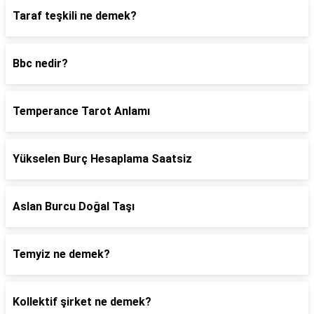
Taraf teşkili ne demek?
Bbc nedir?
Temperance Tarot Anlamı
Yükselen Burç Hesaplama Saatsiz
Aslan Burcu Doğal Taşı
Temyiz ne demek?
Kollektif şirket ne demek?