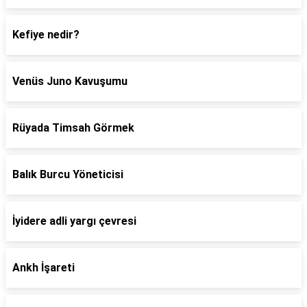
Kefiye nedir?
Venüs Juno Kavuşumu
Rüyada Timsah Görmek
Balık Burcu Yöneticisi
İyidere adli yargı çevresi
Ankh İşareti