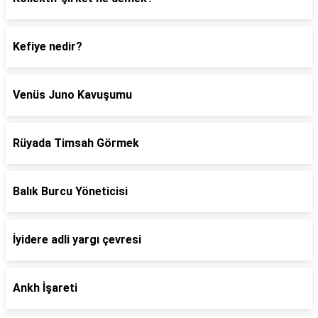
Kefiye nedir?
Venüs Juno Kavuşumu
Rüyada Timsah Görmek
Balık Burcu Yöneticisi
İyidere adli yargı çevresi
Ankh İşareti