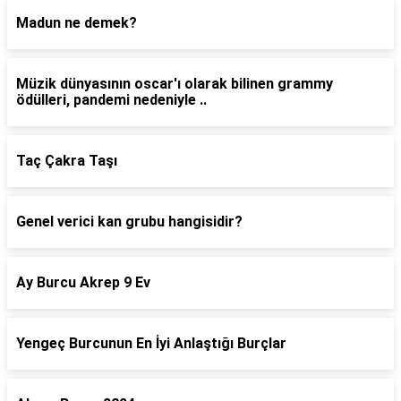
Madun ne demek?
Müzik dünyasının oscar'ı olarak bilinen grammy
ödülleri, pandemi nedeniyle ..
Taç Çakra Taşı
Genel verici kan grubu hangisidir?
Ay Burcu Akrep 9 Ev
Yengeç Burcunun En İyi Anlaştığı Burçlar