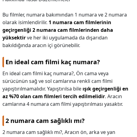
KAPLICALAR
Bu filmler, numara bakımından 1 numara ve 2 numara
olarak isimlendirilir.
1 numara cam filmlerinin
İLETİŞİM
geçirgenliği 2 numara cam filmlerinden daha
yüksektir
ve her iki uygulamada da dışarıdan
bakıldığında aracın içi görünebilir.
En ideal cam filmi kaç numara?
En ideal cam filmi kaç numara?,
Ön cama veya
sürücünün sağ ve sol camlarına renkli cam filmi
yapıştırılmamalıdır. Yapıştırılsa bile
ışık geçirgenliği en
az %70 olan cam filmleri tercih edilmelidir
. Aracın
camlarına 4 numara cam filmi yapıştırılması yasaktır.
2 numara cam sağlıklı mı?
2 numara cam sağlıklı mı?,
Aracın ön, arka ve yan