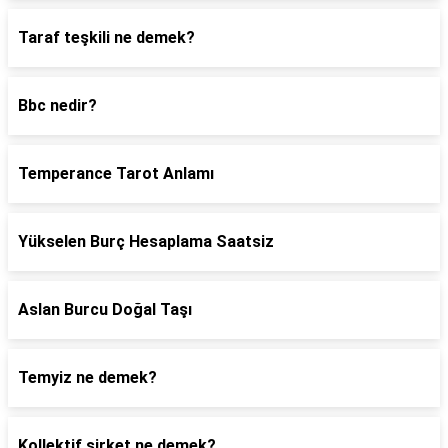
Taraf teşkili ne demek?
Bbc nedir?
Temperance Tarot Anlamı
Yükselen Burç Hesaplama Saatsiz
Aslan Burcu Doğal Taşı
Temyiz ne demek?
Kollektif şirket ne demek?