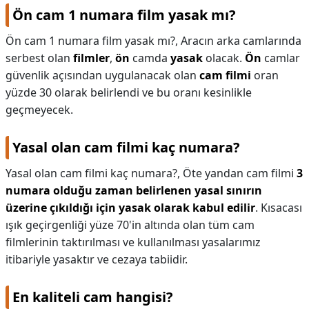
Ön cam 1 numara film yasak mı?
Ön cam 1 numara film yasak mı?,
Aracın arka camlarında
serbest olan
filmler
,
ön
camda
yasak
olacak.
Ön
camlar
güvenlik açısından uygulanacak olan
cam filmi
oran
yüzde 30 olarak belirlendi ve bu oranı kesinlikle
geçmeyecek.
Yasal olan cam filmi kaç numara?
Yasal olan cam filmi kaç numara?,
Öte yandan cam filmi
3
numara olduğu zaman belirlenen yasal sınırın
üzerine çıkıldığı için yasak olarak kabul edilir
. Kısacası
ışık geçirgenliği yüze 70'in altında olan tüm cam
filmlerinin taktırılması ve kullanılması yasalarımız
itibariyle yasaktır ve cezaya tabiidir.
En kaliteli cam hangisi?