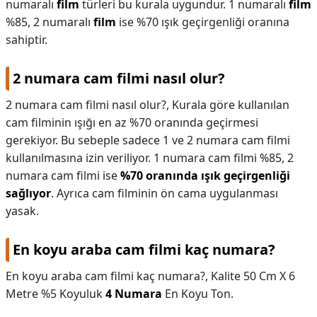
numaralı
film
türleri bu kurala uygundur. 1 numaralı
film
%85, 2 numaralı
film
ise %70 ışık geçirgenliği oranına
sahiptir.
2 numara cam filmi nasıl olur?
2 numara cam filmi nasıl olur?,
Kurala göre kullanılan
cam filminin ışığı en az %70 oranında geçirmesi
gerekiyor. Bu sebeple sadece 1 ve 2 numara cam filmi
kullanılmasına izin veriliyor. 1 numara cam filmi %85, 2
numara cam filmi ise
%70 oranında ışık geçirgenliği
sağlıyor
. Ayrıca cam filminin ön cama uygulanması
yasak.
En koyu araba cam filmi kaç numara?
En koyu araba cam filmi kaç numara?,
Kalite 50 Cm X 6
Metre %5 Koyuluk
4 Numara
En Koyu Ton.