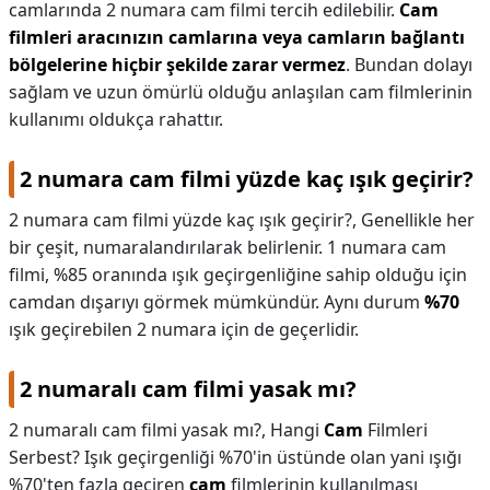
camlarında 2 numara cam filmi tercih edilebilir.
Cam
filmleri aracınızın camlarına veya camların bağlantı
bölgelerine hiçbir şekilde zarar vermez
. Bundan dolayı
sağlam ve uzun ömürlü olduğu anlaşılan cam filmlerinin
kullanımı oldukça rahattır.
2 numara cam filmi yüzde kaç ışık geçirir?
2 numara cam filmi yüzde kaç ışık geçirir?,
Genellikle her
bir çeşit, numaralandırılarak belirlenir. 1 numara cam
filmi, %85 oranında ışık geçirgenliğine sahip olduğu için
camdan dışarıyı görmek mümkündür. Aynı durum
%70
ışık geçirebilen 2 numara için de geçerlidir.
2 numaralı cam filmi yasak mı?
2 numaralı cam filmi yasak mı?,
Hangi
Cam
Filmleri
Serbest? Işık geçirgenliği %70'in üstünde olan yani ışığı
%70'ten fazla geçiren
cam
filmlerinin kullanılması