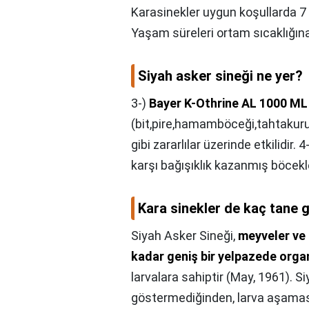
Karasinekler uygun koşullarda 7 gü
Yaşam süreleri ortam sıcaklığına
Siyah asker sineği ne yer?
3-)
Bayer K-Othrine AL 1000 
(bit,pire,hamamböceği,tahtakur
gibi zararlılar üzerinde etkilidir
karşı bağışıklık kazanmış böcekle
Kara sinekler de kaç tane 
Siyah Asker Sineği,
meyveler ve 
kadar geniş bir yelpazede org
larvalara sahiptir (May, 1961). S
göstermediğinden, larva aşaması