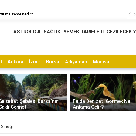
‹
it malzeme nedir?
ASTROLOJİ
SAĞLIK
YEMEK TARİFLERİ
GEZİLECEK 
l
Ankara
İzmir
Bursa
Adıyaman
Manisa
Muhabbet Kuşu Kaşıntısı
Falda Denizatı Görmek Ne
Nasıl Geçer? Nedenleri ve
Anlama Gelir?
Çözümleri
 Sineği