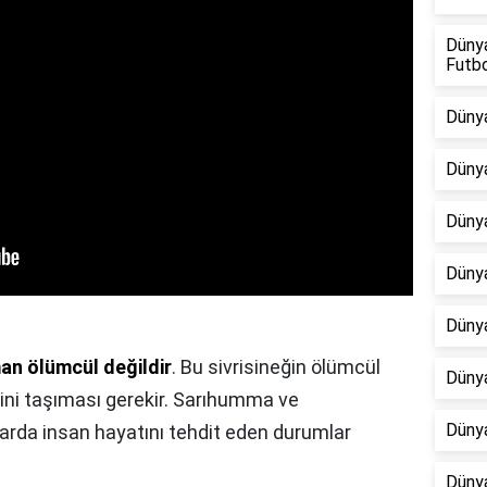
Dünya
Futb
Dünya
Dünya
Dünya
Dünya
Dünya
an ölümcül değildir
. Bu sivrisineğin ölümcül
Dünya
lerini taşıması gerekir. Sarıhumma ve
Dünya
arda insan hayatını tehdit eden durumlar
Dünya