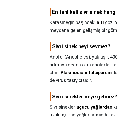
En tehlikeli sivrisinek hang
Karasineğin başındaki
altı
göz, 
meydana gelen gelişmiş bir görm
Sivri sinek neyi sevmez?
Anofel (Anopheles), yaklaşık 400 
sıtmaya neden olan asalaklar taşır
olanı
Plasmodium falciparum
'd
de virüs taşıyıcısıdır.
Sivri sinekler neye gelmez
Sivrisinekler,
uçucu yağlardan
ka
uzaklaştıran yağlar arasında lav