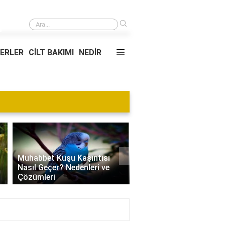
›
Kompozit malzeme nedir?
YERLER
CİLT BAKIMI
NEDİR
Blog
›
Villa Kapısı Tasarım Tr
Edamame Nedir? Faydaları,
| Modern, Klasik ve
Tüketimi ve Tarif Önerileri
Minimalist Modeller