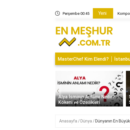
Yeni
e nedir?
Perşembe 00:45
Kompoz
MasterChef Kim Elendi?
İstanbu
‹
İsminin Anlamı Nedir?
Saitabat Şelalesi Bursa’nın
 ve Özellikleri
Saklı Cenneti
Anasayfa
Dünya
Dünyanın En Büyük