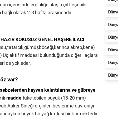
n içerisinde erginliğe ulaşıp çiftleşebilir.
Dünya
 bağlı olarak 2-3 hafta arasındadır.
Dünya
Dünya
ML HAZIR KOKUSUZ GENEL HAŞERE İLACI
usu,tatarcık,gümüşböceği,karınca,akrep,kene)
Düny
. 4-) Üç aktif maddesi bulunduğunda diğer ilaçlara
Dünya
ri de yok eder.
Düny
göz var?
sebzelerden hayvan kalıntılarına ve gübreye
anik madde
tüketebilen büyük (13-20 mm)
iyah Asker Sineği erginleri beslenme davranışı
ndayken büyük bir yağ kütlesi biriktirmektedir.