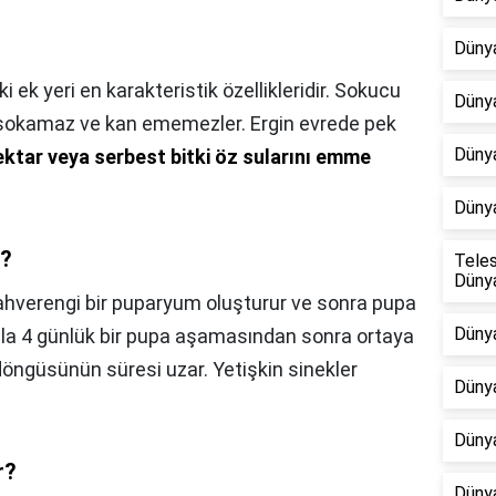
Dünya
 ek yeri en karakteristik özellikleridir. Sokucu
Dünya
e sokamaz ve kan ememezler. Ergin evrede pek
Dünya
ektar veya serbest bitki öz sularını emme
Dünya
r?
Teles
Dünya
kahverengi bir puparyum oluşturur ve sonra pupa
Dünya
 ila 4 günlük bir pupa aşamasından sonra ortaya
döngüsünün süresi uzar. Yetişkin sinekler
Dünya
Düny
r?
Dünya