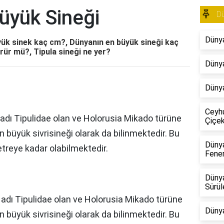
üyük Sineği
D
Dünya
yük sinek kaç cm?, Dünyanın en büyük sineği kaç
rür mü?, Tipula sineği ne yer?
Dünya
Dünya
Ceyhu
el adı Tipulidae olan ve Holorusia Mikado türüne
Çiçekl
n büyük sivrisineği olarak da bilinmektedir. Bu
Dünya
etreye kadar olabilmektedir.
Fene
Dünya
Sürül
el adı Tipulidae olan ve Holorusia Mikado türüne
Dünya
n büyük sivrisineği olarak da bilinmektedir. Bu