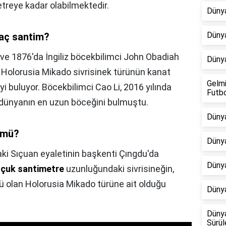
etreye kadar olabilmektedir.
Dünya
Dünya
kaç santim?
ve 1876'da İngiliz böcekbilimci John Obadiah
Dünya
Holorusia Mikado sivrisinek türünün kanat
Gelmi
 buluyor. Böcekbilimci Cao Li, 2016 yılında
Futb
dünyanın en uzun böceğini bulmuştu.
Dünya
 mü?
Dünya
aki Sıçuan eyaletinin başkenti Çıngdu'da
Dünya
uçuk santimetre
uzunluğundaki sivrisineğin,
ü olan Holorusia Mikado türüne ait olduğu
Dünya
Dünya
Sürül