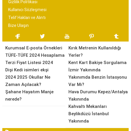
Gizlilik Politikası
Kullanıcı Sözleşmesi
Telif Hakları ve Alıntı
Bize Ulaşın
Kurumsal E-posta Örnekleri
Kırık Metrenin Kullanıldığı
TÜFE-TÜFE 2024 Hesaplama
Yerler?
Terzi Fiyat Listesi 2024
Kent Kart Bakiye Sorgulama
Dişi Kedi isimleri ekşi
İzmir Yakınında
2024 2025 Okullar Ne
Yakınımda Benzin İstasyonu
Zaman Açılacak?
Var Mı?
Şahane Hayatım Manje
Hava Durumu Kepez/Antalya
nerede?
Yakınında
Kahvaltı Mekanları
Beylikdüzü İstanbul
Yakınında