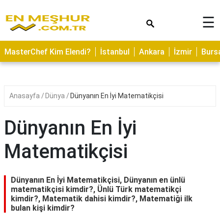
×
☰
ASTROLOJİ
MasterChef Kim Elendi?
İstanbul
Ankara
İzmir
Burs
SAĞLIK
YEMEK
TARİFLERİ
Anasayfa
Dünya
Dünyanın En İyi Matematikçisi
GEZİLECEK
YERLER
Dünyanın En İyi
CİLT
Matematikçisi
BAKIMI
NEDİR
Dünyanın En İyi Matematikçisi, Dünyanın en ünlü
KAMP
matematikçisi kimdir?, Ünlü Türk matematikçi
kimdir?, Matematik dahisi kimdir?, Matematiği ilk
ALANLARI
bulan kişi kimdir?
HAMİLELİK