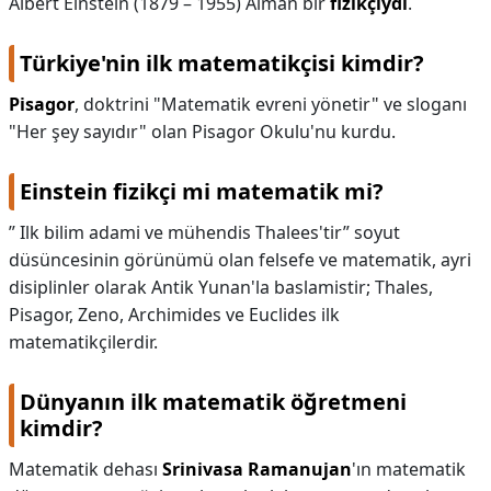
Albert Einstein (1879 – 1955) Alman bir
fizikçiydi
.
Türkiye'nin ilk matematikçisi kimdir?
Pisagor
, doktrini "Matematik evreni yönetir" ve sloganı
"Her şey sayıdır" olan Pisagor Okulu'nu kurdu.
Einstein fizikçi mi matematik mi?
” Ilk bilim adami ve mühendis Thalees'tir” soyut
düsüncesinin görünümü olan felsefe ve matematik, ayri
disiplinler olarak Antik Yunan'la baslamistir; Thales,
Pisagor, Zeno, Archimides ve Euclides ilk
matematikçilerdir.
Dünyanın ilk matematik öğretmeni
kimdir?
Matematik dehası
Srinivasa Ramanujan
'ın matematik