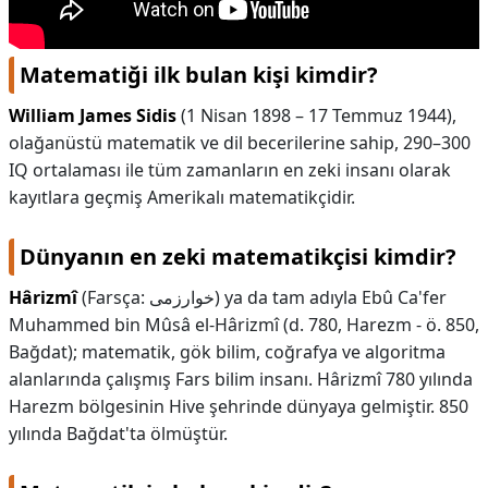
Matematiği ilk bulan kişi kimdir?
William James Sidis
(1 Nisan 1898 – 17 Temmuz 1944),
olağanüstü matematik ve dil becerilerine sahip, 290–300
IQ ortalaması ile tüm zamanların en zeki insanı olarak
kayıtlara geçmiş Amerikalı matematikçidir.
Dünyanın en zeki matematikçisi kimdir?
Hârizmî
(Farsça: خوارزمی) ya da tam adıyla Ebû Ca'fer
Muhammed bin Mûsâ el-Hârizmî (d. 780, Harezm - ö. 850,
Bağdat); matematik, gök bilim, coğrafya ve algoritma
alanlarında çalışmış Fars bilim insanı. Hârizmî 780 yılında
Harezm bölgesinin Hive şehrinde dünyaya gelmiştir. 850
yılında Bağdat'ta ölmüştür.