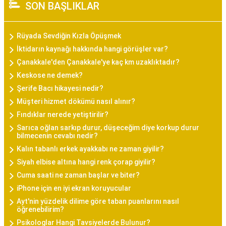
SON BAŞLIKLAR
Rüyada Sevdiğin Kızla Öpüşmek
İktidarın kaynağı hakkında hangi görüşler var?
Çanakkale'den Çanakkale'ye kaç km uzaklıktadır?
Keskose ne demek?
Şerife Bacı hikayesi nedir?
Müşteri hizmet dökümü nasıl alınır?
Fındıklar nerede yetiştirilir?
Sarıca oğlan sarkıp durur, düşeceğim diye korkup durur
bilmecenin cevabı nedir?
Kalın tabanlı erkek ayakkabı ne zaman giyilir?
Siyah elbise altına hangi renk çorap giyilir?
Cuma saati ne zaman başlar ve biter?
iPhone için en iyi ekran koruyucular
Ayt'nin yüzdelik dilime göre taban puanlarını nasıl
öğrenebilirim?
Psikologlar Hangi Tavsiyelerde Bulunur?