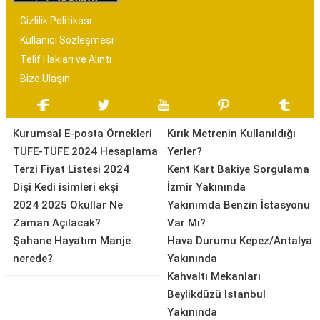
Gizlilik Politikası
Kullanıcı Sözleşmesi
Telif Hakları ve Alıntı
Bize Ulaşın
Kurumsal E-posta Örnekleri
Kırık Metrenin Kullanıldığı
TÜFE-TÜFE 2024 Hesaplama
Yerler?
Terzi Fiyat Listesi 2024
Kent Kart Bakiye Sorgulama
Dişi Kedi isimleri ekşi
İzmir Yakınında
2024 2025 Okullar Ne
Yakınımda Benzin İstasyonu
Zaman Açılacak?
Var Mı?
Şahane Hayatım Manje
Hava Durumu Kepez/Antalya
nerede?
Yakınında
Kahvaltı Mekanları
Beylikdüzü İstanbul
Yakınında