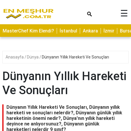
×
☰
ASTROLOJİ
MasterChef Kim Elendi?
İstanbul
Ankara
İzmir
Burs
SAĞLIK
YEMEK
TARİFLERİ
Anasayfa
Dünya
Dünyanın Yıllık Hareketi Ve Sonuçları
GEZİLECEK
YERLER
Dünyanın Yıllık Hareketi
CİLT
Ve Sonuçları
BAKIMI
NEDİR
Dünyanın Yıllık Hareketi Ve Sonuçları, Dünyanın yıllık
KAMP
hareketi ve sonuçları nelerdir?, Dünyanın günlük yıllık
hareketinin önemi nedir?, Dünya'nın yıllık hareketi
ALANLARI
deyince ne anlıyorsunuz?, Dünyanın günlük
hareketleri nelerdir 9 sınıf?
HAMİLELİK