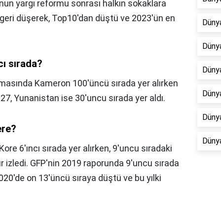
n yargı reformu sonrası halkın sokaklara
 geri düşerek, Top10'dan düştü ve 2023'ün en
Dünya
Dünya
cı sırada?
Dünya
amasında Kameron 100'üncü sırada yer alırken
Düny
27, Yunanistan ise 30'uncu sırada yer aldı.
Dünya
ere?
Düny
Kore 6'ıncı sırada yer alırken, 9'uncu sıradaki
sır izledi. GFP'nin 2019 raporunda 9'uncu sırada
 2020'de on 13'üncü sıraya düştü ve bu yılki
.