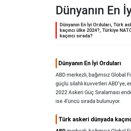
Dünyanın En İy
Dünyanın En İyi Orduları, Türk as
kaçıncı ülke 2024?, Türkiye NATO
kaçıncı sırada?
Dünyanın En İyi Orduları
ABD merkezli, bağımsız Global F
güçlü silahlı kuvvetleri ABD'ye, e
2022 Askeri Güç Sıralaması ende
ise 4'üncü sırada bulunuyor.
Türk askeri dünyada kaçınc
ABD
merkezli, bağımsız Global F