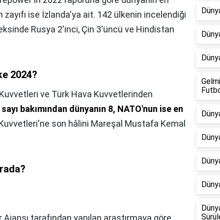
Dünya
n zayıfı ise İzlanda'ya ait. 142 ülkenin incelendiği
ksinde Rusya 2'inci, Çin 3'üncü ve Hindistan
Dünya
Dünya
lke 2024?
Gelmi
Futb
 Kuvvetleri ve Türk Hava Kuvvetlerinden
yla sayı bakımından dünyanın 8, NATO'nun ise en
Dünya
lı Kuvvetleri'ne son hâlini Mareşal Mustafa Kemal
Dünya
Dünya
ırada?
Dünya
Dünya
Sürül
 Ajansı tarafından yapılan araştırmaya göre,