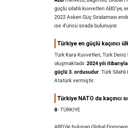
güçlü silahlı kuvvetleri ABD'ye, e
2022 Askeri Güç Sıralaması ende
ise 4'üncü sırada bulunuyor.
Türkiye en güçlü kaçıncı ü
Türk Kara Kuvvetleri, Türk Deniz
oluşmaktadır.
2024 yılı itibarı
güçlü 3. ordusudur
. Türk Silah
Atatürk vermiştir.
Türkiye NATO da kaçıncı s
8
- TÜRKİYE
ABD'de bulunan Global Firepower