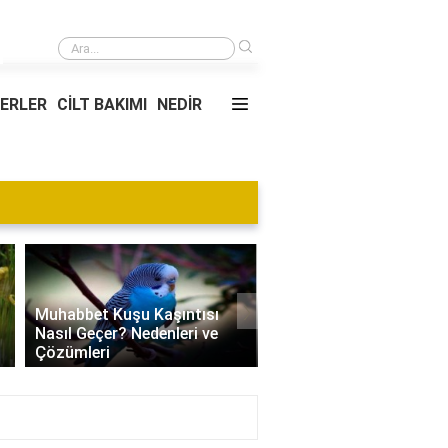
›
Kgk sınavının sonuçları kaç yıl geçerlidir?
YERLER
CİLT BAKIMI
NEDİR
Blog
›
Villa Kapısı Tasarım Tr
Edamame Nedir? Faydaları,
| Modern, Klasik ve
Tüketimi ve Tarif Önerileri
Minimalist Modeller