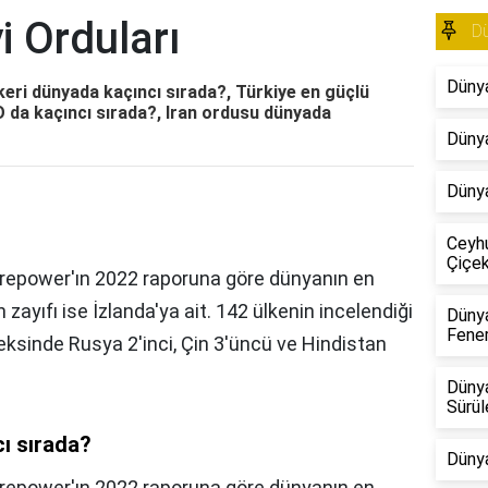
i Orduları
D
Dünya
keri dünyada kaçıncı sırada?, Türkiye en güçlü
 da kaçıncı sırada?, Iran ordusu dünyada
Dünya
Dünya
Ceyhu
Çiçekl
irepower'ın 2022 raporuna göre dünyanın en
n zayıfı ise İzlanda'ya ait. 142 ülkenin incelendiği
Dünya
Fene
ksinde Rusya 2'inci, Çin 3'üncü ve Hindistan
Dünya
Sürül
ı sırada?
Dünya
irepower'ın 2022 raporuna göre dünyanın en