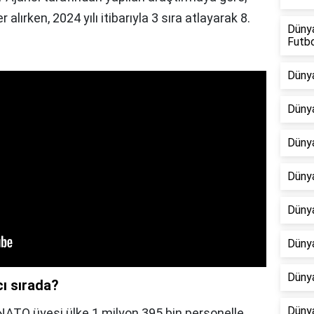
 alırken, 2024 yılı itibarıyla 3 sıra atlayarak 8.
Dünya
Futb
Dünya
Dünya
Dünya
Dünya
Dünya
Dünya
Dünya
ı sırada?
Dünya
 NATO üyesi ülke 1 milyon 395 bin personelle