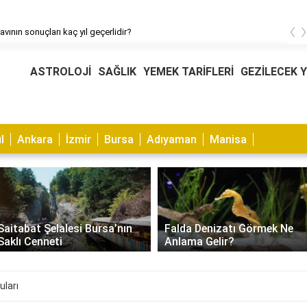
‹
avının sonuçları kaç yıl geçerlidir?
ASTROLOJİ
SAĞLIK
YEMEK TARİFLERİ
GEZİLECEK 
l
Ankara
İzmir
Bursa
Adıyaman
Manisa
Muhabbet Kuşu Kaşıntısı
Falda Denizatı Görmek Ne
Nasıl Geçer? Nedenleri ve
Anlama Gelir?
Çözümleri
uları