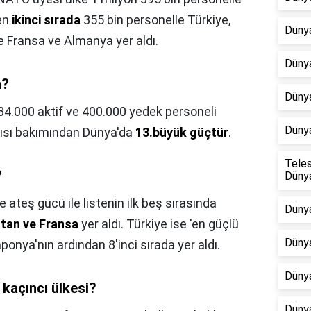
ken
ikinci sırada
355 bin personelle Türkiye,
Dünya
e Fransa ve Almanya yer aldı.
Dünya
n?
Dünya
534.000 aktif ve 400.000 yedek personeli
Dünya
yısı bakımından Dünya'da
13.büyük güçtür
.
Teles
?
Dünya
e ateş gücü ile listenin ilk beş sırasında
Dünya
stan ve Fransa
yer aldı. Türkiye ise 'en güçlü
Dünya
aponya'nın ardından 8'inci sırada yer aldı.
Düny
kaçıncı ülkesi?
Dünya