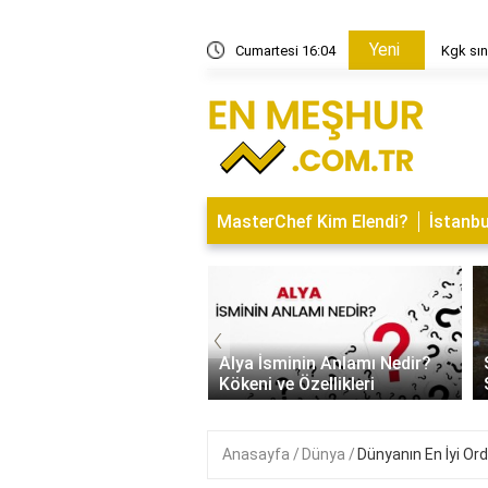
Yeni
ları kaç yıl geçerlidir?
Cumartesi 16:04
Kgk sın
MasterChef Kim Elendi?
İstanbu
‹
İsminin Anlamı Nedir?
Saitabat Şelalesi Bursa’nın
 ve Özellikleri
Saklı Cenneti
Anasayfa
Dünya
Dünyanın En İyi Ord