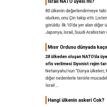
Israil NATO uyesi mi?
80 ülkenin değerlendirmeye tabi 
olurken, onu Çin takip etti. Liste
görüldü. İlk 10'da yer alan diğer 
Japonya, İsrail, Suudi Arabistan
Mısır Ordusu dünyada kaçı
28 ülkeden oluşan NATO'da üyeli
ofis verilmesi Siyonist rejim ta
Netanyahu'nun "Dünya ülkeleri; t
diğer nedenlerle terörle mücadele
İsrail ...
Hangi ülkenin askeri Cok?