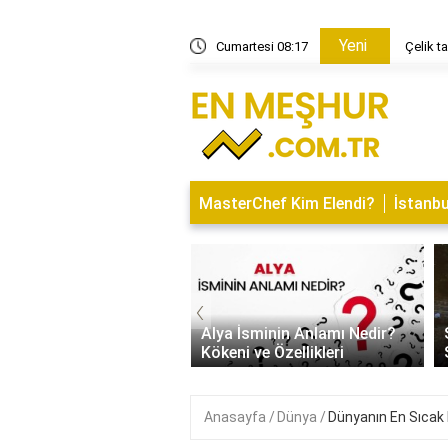
Yeni
it tava mı?
Cumartesi 08:17
Çelik t
MasterChef Kim Elendi?
İstanbu
‹
İsminin Anlamı Nedir?
Saitabat Şelalesi Bursa’nın
 ve Özellikleri
Saklı Cenneti
Anasayfa
Dünya
Dünyanın En Sıcak 