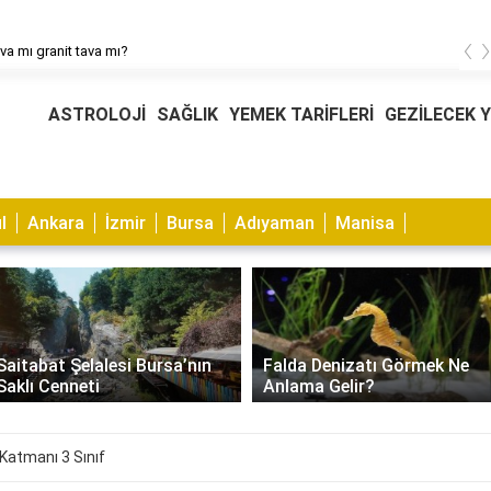
‹
ava mı granit tava mı?
ASTROLOJİ
SAĞLIK
YEMEK TARİFLERİ
GEZİLECEK 
l
Ankara
İzmir
Bursa
Adıyaman
Manisa
Muhabbet Kuşu Kaşıntısı
Falda Denizatı Görmek Ne
Nasıl Geçer? Nedenleri ve
Anlama Gelir?
Çözümleri
Katmanı 3 Sınıf