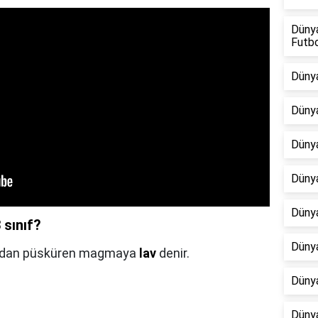
Dünya
Futb
Dünya
Dünya
Dünya
Dünya
Dünya
 sınıf?
Dünya
ardan püsküren magmaya
lav
denir.
Dünya
Dünya