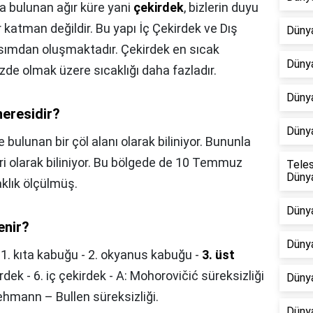
a bulunan ağır küre yani
çekirdek
, bizlerin duyu
 katman değildir. Bu yapı İç Çekirdek ve Dış
Dünya
kısımdan oluşmaktadır. Çekirdek en sıcak
Dünya
de olmak üzere sıcaklığı daha fazladır.
Dünya
neresidir?
Dünya
e bulunan bir çöl alanı olarak biliniyor. Bununla
ri olarak biliniyor. Bu bölgede de 10 Temmuz
Teles
Dünya
caklık ölçülmüş.
Dünya
enir?
Dünya
1. kıta kabuğu - 2. okyanus kabuğu -
3. üst
irdek - 6. iç çekirdek - A: Mohorovičić süreksizliği
Düny
Lehmann – Bullen süreksizliği.
Dünya