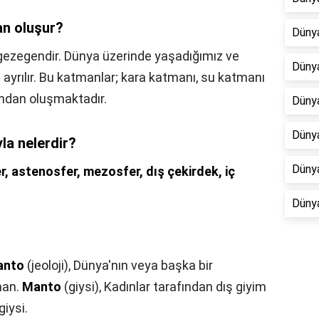
an oluşur?
Dünya
gezegendir. Dünya üzerinde yaşadığımız ve
Dünya
e ayrılır. Bu katmanlar; kara katmanı, su katmanı
ndan oluşmaktadır.
Dünya
Düny
la nelerdir?
Dünya
r, astenosfer, mezosfer, dış çekirdek, iç
Düny
anto
(jeoloji), Dünya'nın veya başka bir
man.
Manto
(giysi), Kadınlar tarafından dış giyim
giysi.