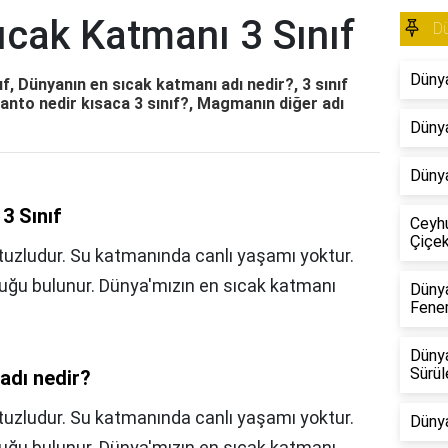
ıcak Katmanı 3 Sınıf
D
Dünya
f, Dünyanın en sıcak katmanı adı nedir?, 3 sınıf
anto nedir kısaca 3 sınıf?, Magmanın diğer adı
Dünya
Dünya
3 Sınıf
Ceyhu
Çiçekl
tuzludur. Su katmanında canlı yaşamı yoktur.
uğu bulunur. Dünya'mızın en sıcak katmanı
Dünya
Fene
Dünya
Sürül
adı nedir?
tuzludur. Su katmanında canlı yaşamı yoktur.
Dünya
uğu bulunur. Dünya'mızın en sıcak katmanı