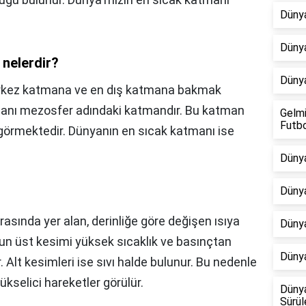
Dünya
Dünya
 nelerdir?
Dünya
erkez katmana ve en dış katmana bakmak
manı mezosfer adındaki katmandır. Bu katman
Gelmi
Futb
 görmektedir. Dünyanın en sıcak katmanı ise
Dünya
Dünya
?
arasında yer alan, derinliğe göre değişen ısıya
Dünya
nun üst kesimi yüksek sıcaklık ve basınçtan
Dünya
r. Alt kesimleri ise sıvı halde bulunur. Bu nedenle
ükselici hareketler görülür.
Dünya
Sürül