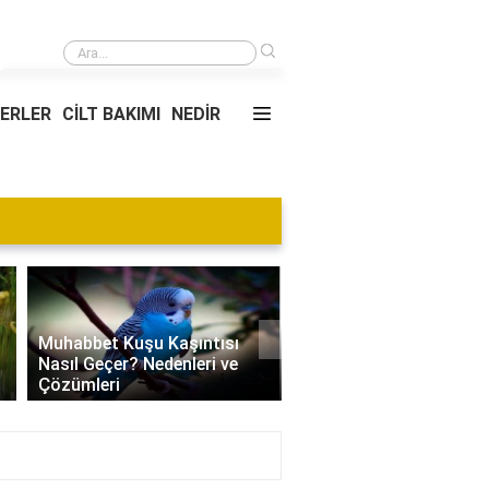
›
Çelik tava mı granit tava mı?
YERLER
CİLT BAKIMI
NEDİR
Blog
›
Villa Kapısı Tasarım Tr
Edamame Nedir? Faydaları,
| Modern, Klasik ve
Tüketimi ve Tarif Önerileri
Minimalist Modeller