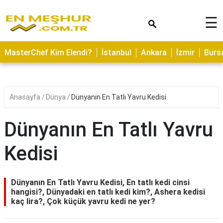
×
☰
ASTROLOJİ
MasterChef Kim Elendi?
İstanbul
Ankara
İzmir
Burs
SAĞLIK
YEMEK
TARİFLERİ
Anasayfa
Dünya
Dünyanın En Tatlı Yavru Kedisi
GEZİLECEK
YERLER
Dünyanın En Tatlı Yavru
CİLT
Kedisi
BAKIMI
NEDİR
Dünyanın En Tatlı Yavru Kedisi, En tatlı kedi cinsi
KAMP
hangisi?, Dünyadaki en tatlı kedi kim?, Ashera kedisi
kaç lira?, Çok küçük yavru kedi ne yer?
ALANLARI
HAMİLELİK