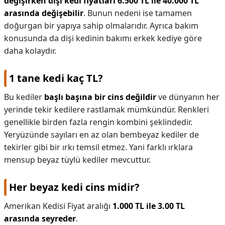
değişirken dişi kedi fiyatları 6.500 TL ile 40.000 TL
arasında değişebilir
. Bunun nedeni ise tamamen
doğurgan bir yapıya sahip olmalarıdır. Ayrıca bakım
konusunda da dişi kedinin bakımı erkek kediye göre
daha kolaydır.
1 tane kedi kaç TL?
Bu kediler
başlı başına bir cins değildir
ve dünyanın her
yerinde tekir kedilere rastlamak mümkündür. Renkleri
genellikle birden fazla rengin kombini şeklindedir.
Yeryüzünde sayıları en az olan bembeyaz kediler de
tekirler gibi bir ırkı temsil etmez. Yani farklı ırklara
mensup beyaz tüylü kediler mevcuttur.
Her beyaz kedi cins midir?
Amerikan Kedisi Fiyat aralığı
1.000 TL ile 3.00 TL
arasında seyreder
.