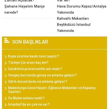
Zaman Açılacak?
Var Mı?
Şahane Hayatım Manje
Hava Durumu Kepez/Antalya
nerede?
Yakınında
Kahvaltı Mekanları
Beylikdüzü İstanbul
Yakınında
SON BAŞLIKLAR
Kupa üzerine baskı nasıl yapılır?
Türkiye Çin arası kaç km?
Geciktirici prezervatifin adı nedir?
Yengeç burcunda güneş ne anlama geliyor?
Gib'in durum kodu ne anlama geliyor?
Makedonya Gece Hayatı: Eğlence Mekanları ve Kapanış
Saatleri
Ya Mubin anlamı nedir?
İstanbul'da en çok ne var?