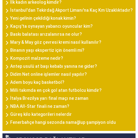
İlk kadın arkeolog kimdir?
İstanbul'dan Tekirdağ Akport Limanı'na Kaç Km Uzaklıktadır?
Yeni gelinin çekildiği konak kimin?
Kaçış'ta oynayan yabancı oyuncular kim?
Baskı balatası arızalanırsa ne olur?
Mary & May göz çevresi kremi nasıl kullanılır?
Binanın yaşı ekspertiz için önemli mi?
Kompozit malzeme nedir?
Antep usulü at başı kebabı yanına ne gider?
Didim Net online işlemler nasıl yapılır?
Adem boyu kaç basketbol?
Milli takımda en çok gol atan futbolcu kimdir?
İtalya Brezilya yarı final maçı ne zaman
NBA All-Star finali ne zaman?
Güreş kilo kategorileri nelerdir
Fenerbahçe hangi sezonda namağlup şampiyon oldu