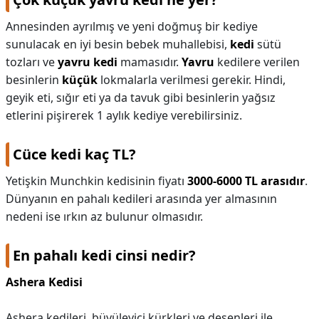
Annesinden ayrılmış ve yeni doğmuş bir kediye
sunulacak en iyi besin bebek muhallebisi,
kedi
sütü
tozları ve
yavru kedi
mamasıdır.
Yavru
kedilere verilen
besinlerin
küçük
lokmalarla verilmesi gerekir. Hindi,
geyik eti, sığır eti ya da tavuk gibi besinlerin yağsız
etlerini pişirerek 1 aylık kediye verebilirsiniz.
Cüce kedi kaç TL?
Yetişkin Munchkin kedisinin fiyatı
3000-6000 TL arasıdır
.
Dünyanın en pahalı kedileri arasında yer almasının
nedeni ise ırkın az bulunur olmasıdır.
En pahalı kedi cinsi nedir?
Ashera Kedisi
Ashera kedileri, büyüleyici kürkleri ve desenleri ile