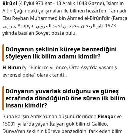
Bîrûnî
(4 Eylül 973 Kat - 13 Aralık 1048 Gazne), İslam'ın
Altın Çağı'ndaki çalışmaları ile bilinen hezârfen. Tam adı
Ebu Reyhan Muhammed bin Ahmed el-Birûnî'dir (Farsça:
بیرونی, Arapça: ابو الريحان محمد بن احمد البيروني). 1973
yılında basılan Sovyet posta pulu.
Dünyanın şeklinin küreye benzediğini
söyleyen ilk bilim adamı kimdir?
El-Biruni
'yi “Binlerce yıl önce, Orta Asya'da yaşamış
evrensel deha” olarak tanıttı.
Dünyanın yuvarlak olduğunu ve güneş
etrafında döndüğünü öne süren ilk bilim
insanı kimdir?
Buna karşın Antik Yunan düşünürlerinden
Pisagor
ve
1500'li yıllarda yaşan İtalyan gök bilimci Galileo,
Dünya'nın şeklinin küreye benzediğini fark eden bilim