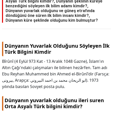
Asyalı Türk bilgini kimdir?, Dünyanın şeklinin küreye
benzediğini söyleyen ilk bilim adamı kimdir?,
KAPLICALAR
Dünyanın yuvarlak olduğunu ve güneş etrafında
döndüğünü öne süren ilk bilim insanı kimdir?,
İLETİŞİM
Dünyanın küre şeklinde olduğunu kim bulmuştur?
Dünyanın Yuvarlak Olduğunu Söyleyen İlk
Türk Bilgini Kimdir
Bîrûnî (4 Eylül 973 Kat - 13 Aralık 1048 Gazne), İslam'ın
Altın Çağı'ndaki çalışmaları ile bilinen hezârfen. Tam adı
Ebu Reyhan Muhammed bin Ahmed el-Birûnî'dir (Farsça:
بیرونی, Arapça: ابو الريحان محمد بن احمد البيروني). 1973
yılında basılan Sovyet posta pulu.
Dünyanın yuvarlak olduğunu ileri suren
Orta Asyalı Türk bilgini kimdir?