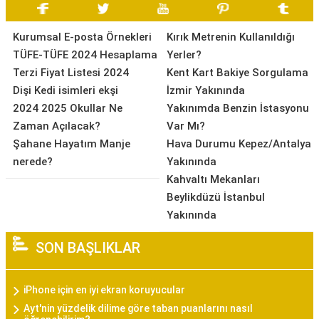
Kurumsal E-posta Örnekleri
Kırık Metrenin Kullanıldığı
TÜFE-TÜFE 2024 Hesaplama
Yerler?
Terzi Fiyat Listesi 2024
Kent Kart Bakiye Sorgulama
Dişi Kedi isimleri ekşi
İzmir Yakınında
2024 2025 Okullar Ne
Yakınımda Benzin İstasyonu
Zaman Açılacak?
Var Mı?
Şahane Hayatım Manje
Hava Durumu Kepez/Antalya
nerede?
Yakınında
Kahvaltı Mekanları
Beylikdüzü İstanbul
Yakınında
SON BAŞLIKLAR
iPhone için en iyi ekran koruyucular
Ayt'nin yüzdelik dilime göre taban puanlarını nasıl