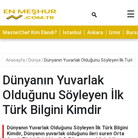
×
☰
ASTROLOJİ
MasterChef Kim Elendi?
İstanbul
Ankara
İzmir
Burs
SAĞLIK
YEMEK
TARİFLERİ
Anasayfa
Dünya
Dünyanın Yuvarlak Olduğunu Söyleyen İlk Türk Bil
GEZİLECEK
YERLER
Dünyanın Yuvarlak
CİLT
Olduğunu Söyleyen İlk
BAKIMI
Türk Bilgini Kimdir
NEDİR
KAMP
ALANLARI
Dünyanın Yuvarlak Olduğunu Söyleyen İlk Türk Bilgini
Kimdir, Dünyanın yuvarlak olduğunu ileri suren Orta
HAMİLELİK