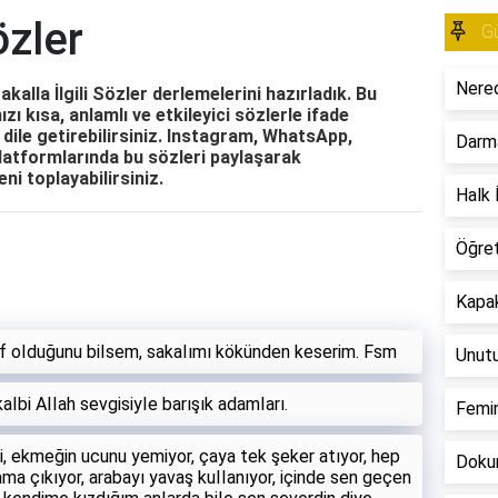
özler
Gü
Nered
akalla İlgili Sözler derlemelerini hazırladık. Bu
nızı kısa, anlamlı ve etkileyici sözlerle ifade
e dile getirebilirsiniz. Instagram, WhatsApp,
Darm
latformlarında bu sözleri paylaşarak
eni toplayabilirsiniz.
Halk İ
Öğre
Kapak
akıf oIduğunu biIsem, sakaIımı kökünden keserim. Fsm
Unut
 kaIbi AIIah sevgisiyIe barışık adamIarı.
Femin
, ekmeğin ucunu yemiyor, çaya tek şeker atıyor, hep
Dokun
ma çıkıyor, arabayı yavaş kuIIanıyor, içinde sen geçen