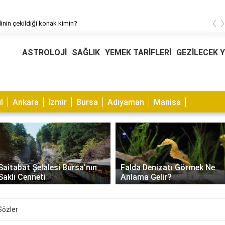
‹
linin çekildiği konak kimin?
ASTROLOJİ
SAĞLIK
YEMEK TARİFLERİ
GEZİLECEK 
l
Ankara
İzmir
Bursa
Adıyaman
Manisa
Saitabat Şelalesi Bursa’nın
Falda Denizatı Görmek Ne
Saklı Cenneti
Anlama Gelir?
 Sözler