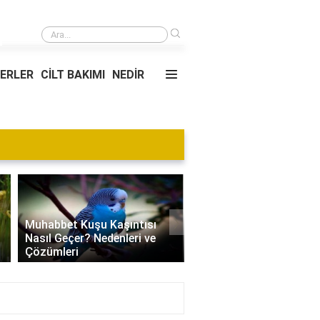
›
Yeni gelinin çekildiği konak kimin?
YERLER
CİLT BAKIMI
NEDİR
›
Muhabbet Kuşu Kaşıntısı
Nasıl Geçer? Nedenleri ve
Edamame Nedir? Faydal
Çözümleri
Tüketimi ve Tarif Öneril