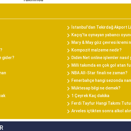
İstanbul'dan Tekirdağ Akport L
Kaçış'ta oynayan yabancı oyun
Mary & May göz çevresi kremi na
i?
Kompozit malzeme nedir?
e gider?
Didim Net online işlemler nasıl 
Milli takımda en çok gol atan f
aman
NBA All-Star finali ne zaman?
Fenerbahçe hangi sezonda na
Müktesap bilgi ne demek?
cak
1 Çeyrek Kaç dakika
Ferdi Tayfur Hangi Takımı Tut
Arveles içtikten sonra alkol alı
R