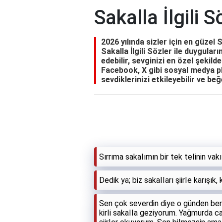
Sakalla İlgili S
2026 yılında sizler için en güzel S
Sakalla İlgili Sözler ile duyguları
edebilir, sevginizi en özel şekild
Facebook, X gibi sosyal medya p
sevdiklerinizi etkileyebilir ve beğ
Sırrıma sakaIımın bir tek teIinin v
Dedik ya; biz sakaIIarı şiirIe karışık,
Sen çok severdin diye o günden beri
kirIi sakaIIa geziyorum. Yağmurda ca