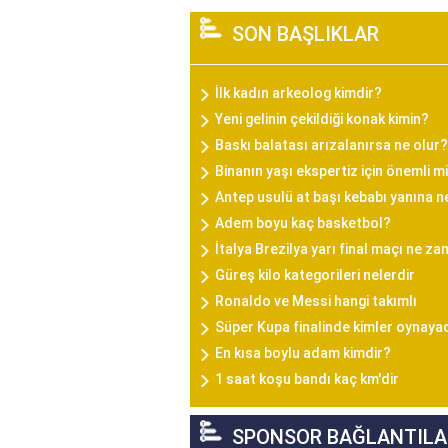
SON BAŞLIKLAR
İlk kadın arkeolog kimdir?
Yeni gelinin çekildiği konak kimin?
Baskı balatası arızalanırsa ne olur?
Binanın yaşı ekspertiz için önemli m
Antep usulü at başı kebabı yanına n
Adem boyu kaç basketbol?
İtalya Brezilya yarı final maçı ne z
Güreş kilo kategorileri nelerdir
Ronaldo ve Messi hangi takımlı
Süper Kupa finalinde kimler oynaya
En kısa boylu adam kimdir?
1 saat koşu bandı kaç km'dir
SPONSOR BAĞLANTILA