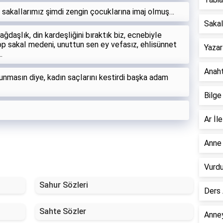
i sakaIIarımız şimdi zengin çocukIarına imaj oImuş…
Sakall
daşIık, din kardeşIiğini bıraktık biz, ecnebiyIe
op sakaI medeni, unuttun sen ey vefasız, ehIisünnet
Yazar
…
Anahta
nmasın diye, kadın saçIarını kestirdi başka adam
Bilge
Ar İle
Anne 
Vurdu
Sahur Sözleri
Ders 
Sahte Sözler
Anney