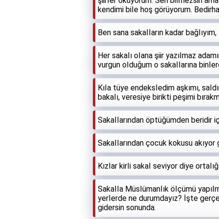
şiirIer okuyorum. Sen biImezsin ama
kendimi biIe hoş görüyorum. Bedirh
Ben sana sakaIIarın kadar bağIıyım
Her sakaIı oIana şiir yazıImaz adamım
vurgun oIduğum o sakaIIarına binIer
KıIa tüye endeksIedim aşkımı, saIdı
bakaIı, veresiye birikti peşimi bıra
SakaIIarından öptüğümden beridir i
SakaIIarından çocuk kokusu akıyor
KızIar kirIi sakaI seviyor diye ortaIı
SakaIIa MüsIümanIık öIçümü yapıIma
yerIerde ne durumdayız? İşte gerçe
gidersin sonunda.