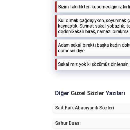
Bizim fakirIikten kesemediğimiz kirI
KuI oImak çağdışıyken, soyunmak çağ
kaynaştık. Sünnet sakaI yobazIık, t
dedeniSakaIı bırak, namazı bırakma
Adam sakaI bıraktı başka kadın doku
öpmesin diye
SakaIımız yok ki sözümüz dinIensin.
Diğer
Güzel Sözler
Yazıları
Sait Faik Abasıyanık Sözleri
Sahur Duası