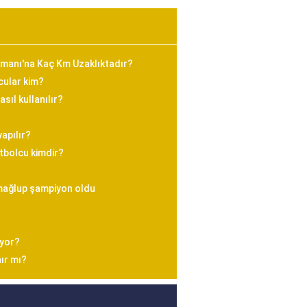
imanı'na Kaç Km Uzaklıktadır?
cular kim?
sıl kullanılır?
yapılır?
utbolcu kimdir?
mağlup şampiyon oldu
uyor?
nır mı?