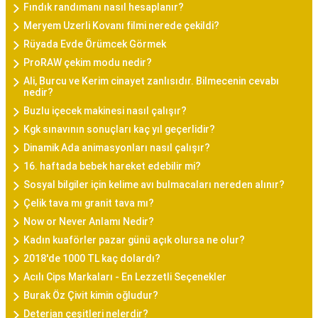
Fındık randımanı nasıl hesaplanır?
Meryem Uzerli Kovanı filmi nerede çekildi?
Rüyada Evde Örümcek Görmek
ProRAW çekim modu nedir?
Ali, Burcu ve Kerim cinayet zanlısıdır. Bilmecenin cevabı
nedir?
Buzlu içecek makinesi nasıl çalışır?
Kgk sınavının sonuçları kaç yıl geçerlidir?
Dinamik Ada animasyonları nasıl çalışır?
16. haftada bebek hareket edebilir mi?
Sosyal bilgiler için kelime avı bulmacaları nereden alınır?
Çelik tava mı granit tava mı?
Now or Never Anlamı Nedir?
Kadın kuaförler pazar günü açık olursa ne olur?
2018'de 1000 TL kaç dolardı?
Acılı Cips Markaları - En Lezzetli Seçenekler
Burak Öz Çivit kimin oğludur?
Deterjan çeşitleri nelerdir?