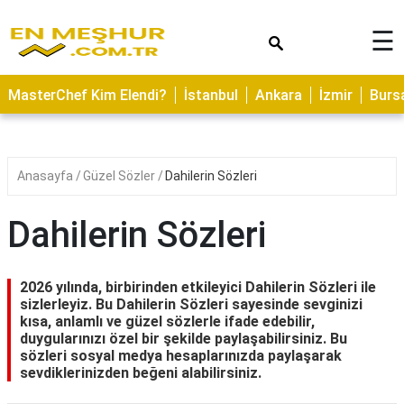
×
☰
ASTROLOJİ
MasterChef Kim Elendi?
İstanbul
Ankara
İzmir
Burs
SAĞLIK
YEMEK
TARİFLERİ
Anasayfa
Güzel Sözler
Dahilerin Sözleri
GEZİLECEK
YERLER
Dahilerin Sözleri
CİLT
BAKIMI
2026 yılında, birbirinden etkileyici Dahilerin Sözleri ile
sizlerleyiz. Bu Dahilerin Sözleri sayesinde sevginizi
NEDİR
kısa, anlamlı ve güzel sözlerle ifade edebilir,
duygularınızı özel bir şekilde paylaşabilirsiniz. Bu
KAMP
sözleri sosyal medya hesaplarınızda paylaşarak
ALANLARI
sevdiklerinizden beğeni alabilirsiniz.
HAMİLELİK