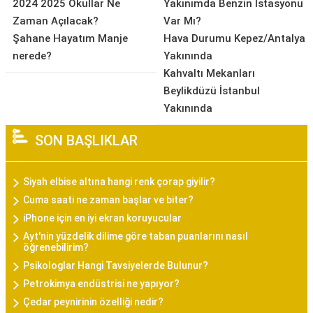
2024 2025 Okullar Ne
Yakınımda Benzin İstasyonu
Zaman Açılacak?
Var Mı?
Şahane Hayatım Manje
Hava Durumu Kepez/Antalya
nerede?
Yakınında
Kahvaltı Mekanları
Beylikdüzü İstanbul
Yakınında
SON BAŞLIKLAR
Siyah elbise altına hangi renk çorap giyilir?
Cuma saati ne zaman başlar ve biter?
iPhone için en iyi ekran koruyucular
Ayt'nin yüzdelik dilime göre taban puanlarını nasıl
öğrenebilirim?
Psikologlar Hangi Tavsiyelerde Bulunur?
Petrokimya endüstrisi ne yapıyor?
Çedar peynirinin özelliği nedir?