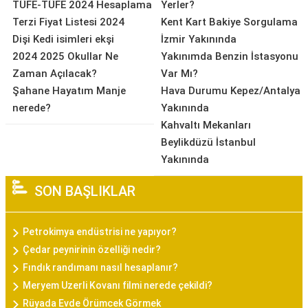
TÜFE-TÜFE 2024 Hesaplama
Yerler?
Terzi Fiyat Listesi 2024
Kent Kart Bakiye Sorgulama
Dişi Kedi isimleri ekşi
İzmir Yakınında
2024 2025 Okullar Ne
Yakınımda Benzin İstasyonu
Zaman Açılacak?
Var Mı?
Şahane Hayatım Manje
Hava Durumu Kepez/Antalya
nerede?
Yakınında
Kahvaltı Mekanları
Beylikdüzü İstanbul
Yakınında
SON BAŞLIKLAR
Petrokimya endüstrisi ne yapıyor?
Çedar peynirinin özelliği nedir?
Fındık randımanı nasıl hesaplanır?
Meryem Uzerli Kovanı filmi nerede çekildi?
Rüyada Evde Örümcek Görmek