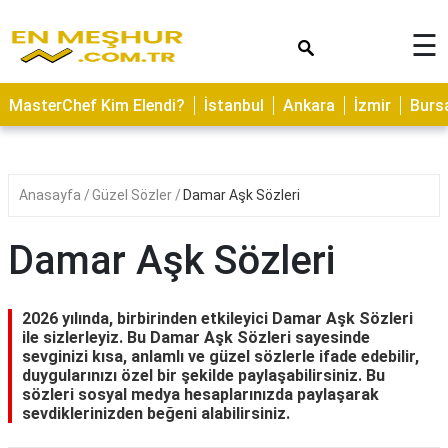
×
☰
ASTROLOJİ
MasterChef Kim Elendi?
İstanbul
Ankara
İzmir
Burs
SAĞLIK
YEMEK
TARİFLERİ
Anasayfa
Güzel Sözler
Damar Aşk Sözleri
GEZİLECEK
YERLER
Damar Aşk Sözleri
CİLT
BAKIMI
2026 yılında, birbirinden etkileyici Damar Aşk Sözleri
ile sizlerleyiz. Bu Damar Aşk Sözleri sayesinde
NEDİR
sevginizi kısa, anlamlı ve güzel sözlerle ifade edebilir,
duygularınızı özel bir şekilde paylaşabilirsiniz. Bu
KAMP
sözleri sosyal medya hesaplarınızda paylaşarak
ALANLARI
sevdiklerinizden beğeni alabilirsiniz.
HAMİLELİK