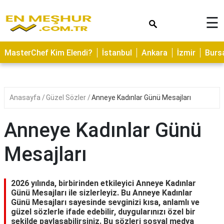
×
☰
ASTROLOJİ
MasterChef Kim Elendi?
İstanbul
Ankara
İzmir
Burs
SAĞLIK
YEMEK
TARİFLERİ
Anasayfa
Güzel Sözler
Anneye Kadınlar Günü Mesajları
GEZİLECEK
YERLER
Anneye Kadınlar Günü
CİLT
Mesajları
BAKIMI
NEDİR
2026 yılında, birbirinden etkileyici Anneye Kadınlar
KAMP
Günü Mesajları ile sizlerleyiz. Bu Anneye Kadınlar
Günü Mesajları sayesinde sevginizi kısa, anlamlı ve
ALANLARI
güzel sözlerle ifade edebilir, duygularınızı özel bir
şekilde paylaşabilirsiniz. Bu sözleri sosyal medya
HAMİLELİK