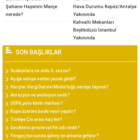
Şahane Hayatım Manje
Hava Durumu Kepez/Antalya
nerede?
Yakınında
Kahvaltı Mekanları
Beylikdüzü İstanbul
Yakınında
SON BAŞLIKLAR
Suskunlara ne oldu 3. sezon?
Açığa satışa neden yasak geldi?
Harçlar Vergi Dairesi Müdürlüğü nereye taşındı?
Abrazyon ve avülsiyon nedir?
USPA.polo kimin markası?
Kupa üzerine baskı nasıl yapılır?
Türkiye Çin arası kaç km?
Geciktirici prezervatifin adı nedir?
Yengeç burcunda güneş ne anlama geliyor?