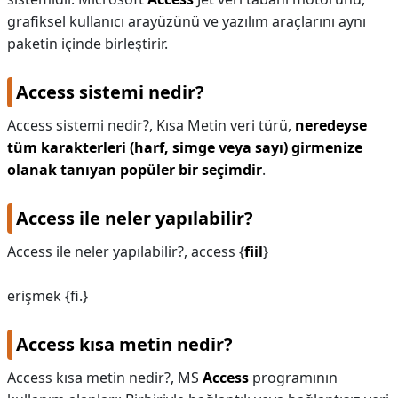
grafiksel kullanıcı arayüzünü ve yazılım araçlarını aynı
paketin içinde birleştirir.
Access sistemi nedir?
Access sistemi nedir?,
Kısa Metin veri türü,
neredeyse
tüm karakterleri (harf, simge veya sayı) girmenize
olanak tanıyan popüler bir seçimdir
.
Access ile neler yapılabilir?
Access ile neler yapılabilir?,
access {
fiil
}
erişmek {fi.}
Access kısa metin nedir?
Access kısa metin nedir?,
MS
Access
programının