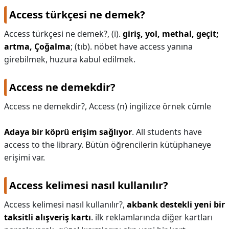
Access türkçesi ne demek?
KAPLICALAR
Access türkçesi ne demek?,
(i).
giriş, yol, methal, geçit;
İLETİŞİM
artma, Çoğalma
; (tıb). nöbet have access yanına
girebilmek, huzura kabul edilmek.
Access ne demekdir?
Access ne demekdir?,
Access (n) ingilizce örnek cümle
Adaya bir köprü erişim sağlıyor
. All students have
access to the library. Bütün öğrencilerin kütüphaneye
erişimi var.
Access kelimesi nasıl kullanılır?
Access kelimesi nasıl kullanılır?,
akbank destekli yeni bir
taksitli alışveriş kartı
. ilk reklamlarında diğer kartları