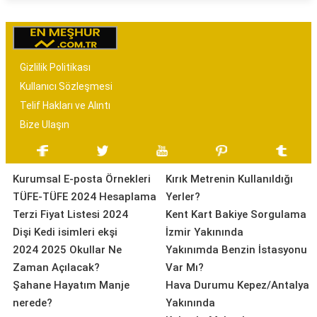
Gizlilik Politikası
Kullanıcı Sözleşmesi
Telif Hakları ve Alıntı
Bize Ulaşın
Kurumsal E-posta Örnekleri
Kırık Metrenin Kullanıldığı
TÜFE-TÜFE 2024 Hesaplama
Yerler?
Terzi Fiyat Listesi 2024
Kent Kart Bakiye Sorgulama
Dişi Kedi isimleri ekşi
İzmir Yakınında
2024 2025 Okullar Ne
Yakınımda Benzin İstasyonu
Zaman Açılacak?
Var Mı?
Şahane Hayatım Manje
Hava Durumu Kepez/Antalya
nerede?
Yakınında