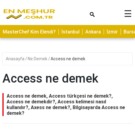
×
☰
ASTROLOJİ
MasterChef Kim Elendi?
İstanbul
Ankara
İzmir
Burs
SAĞLIK
YEMEK
TARİFLERİ
Anasayfa
Ne Demek
Access ne demek
GEZİLECEK
YERLER
Access ne demek
CİLT
BAKIMI
Access ne demek, Access türkçesi ne demek?,
Access ne demekdir?, Access kelimesi nasıl
NEDİR
kullanılır?, Axess ne demek?, Bilgisayarda Access ne
demek?
KAMP
ALANLARI
HAMİLELİK