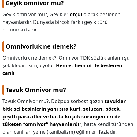
Geyik omnivor mu?
KAPLICALAR
Geyik omnivor mu?,
Geyikler
otçul
olarak beslenen
hayvanlardır. Dünyada birçok farklı geyik türü
İLETİŞİM
bulunmaktadır.
Omnivorluk ne demek?
Omnivorluk ne demek?,
Omnivor TDK sözlük anlamı şu
şekildedir: isim,biyoloji
Hem et hem ot ile beslenen
canlı
Tavuk Omnivor mu?
Tavuk Omnivor mu?,
Doğada serbest gezen
tavuklar
bitkisel besinlerin yanı sıra kurt, solucan, böcek,
çeşitli parazitler ve hatta küçük sürüngenleri de
tüketen “omnivor” hayvanlardır
; hatta kendi türünden
olan canlıları yeme (kanibalizm) eğilimleri fazladır.