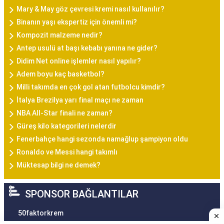
Mary & May göz çevresi kremi nasıl kullanılır?
Binanın yaşı ekspertiz için önemli mi?
Kompozit malzeme nedir?
Antep usulü at başı kebabı yanına ne gider?
Didim Net online işlemler nasıl yapılır?
Adem boyu kaç basketbol?
Milli takımda en çok gol atan futbolcu kimdir?
İtalya Brezilya yarı final maçı ne zaman
NBA All-Star finali ne zaman?
Güreş kilo kategorileri nelerdir
Fenerbahçe hangi sezonda namağlup şampiyon oldu
Ronaldo ve Messi hangi takımlı
Müktesap bilgi ne demek?
SPONSOR BAĞLANTILAR
50faktorkrem