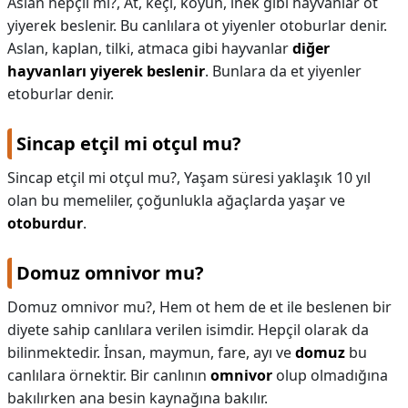
Aslan hepçil mi?,
At, keçi, koyun, inek gibi hayvanlar ot
yiyerek beslenir. Bu canlılara ot yiyenler otoburlar denir.
Aslan, kaplan, tilki, atmaca gibi hayvanlar
diğer
hayvanları yiyerek beslenir
. Bunlara da et yiyenler
etoburlar denir.
Sincap etçil mi otçul mu?
Sincap etçil mi otçul mu?,
Yaşam süresi yaklaşık 10 yıl
olan bu memeliler, çoğunlukla ağaçlarda yaşar ve
otoburdur
.
Domuz omnivor mu?
Domuz omnivor mu?,
Hem ot hem de et ile beslenen bir
diyete sahip canlılara verilen isimdir. Hepçil olarak da
bilinmektedir. İnsan, maymun, fare, ayı ve
domuz
bu
canlılara örnektir. Bir canlının
omnivor
olup olmadığına
bakılırken ana besin kaynağına bakılır.