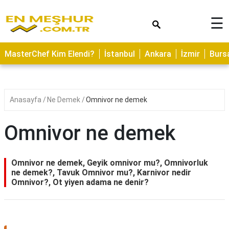
×
☰
ASTROLOJİ
MasterChef Kim Elendi?
İstanbul
Ankara
İzmir
Burs
SAĞLIK
YEMEK
TARİFLERİ
Anasayfa
Ne Demek
Omnivor ne demek
GEZİLECEK
YERLER
Omnivor ne demek
CİLT
BAKIMI
Omnivor ne demek, Geyik omnivor mu?, Omnivorluk
ne demek?, Tavuk Omnivor mu?, Karnivor nedir
NEDİR
Omnivor?, Ot yiyen adama ne denir?
KAMP
ALANLARI
HAMİLELİK