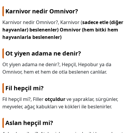
Karnivor nedir Omnivor?
Karnivor nedir Omnivor?,
Karnivor (
sadece etle (diğer
hayvanlar) beslenenler)
Omnivor (hem bitki hem
hayvanlarla beslenenler)
Ot yiyen adama ne denir?
Ot yiyen adama ne denir?,
Hepçil, Hepobur ya da
Omnivor, hem et hem de otla beslenen canlılar.
Fil hepçil mi?
Fil hepçil mi?,
Filler
otçuldur
ve yapraklar, sürgünler,
meyveler, ağaç kabukları ve kökleri ile beslenirler.
Aslan hepçil mi?