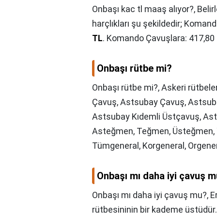
Onbaşı kac tl maaş alıyor?,
Beli
harçlıkları şu şekildedir; Koman
TL
. Komando Çavuşlara: 417,80 T
Onbaşı rütbe mi?
Onbaşı rütbe mi?,
Askeri rütbeler
Çavuş, Astsubay Çavuş, Astsub
Astsubay Kıdemli Üstçavuş, As
Asteğmen, Teğmen, Üsteğmen, Yü
Tümgeneral, Korgeneral, Orgener
Onbaşı mı daha iyi çavuş 
Onbaşı mı daha iyi çavuş mu?,
E
rütbesininin bir kademe üstüdür