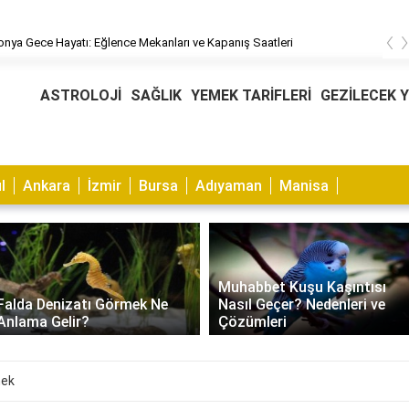
‹
ya Gece Hayatı: Eğlence Mekanları ve Kapanış Saatleri
ASTROLOJİ
SAĞLIK
YEMEK TARİFLERİ
GEZİLECEK 
l
Ankara
İzmir
Bursa
Adıyaman
Manisa
Muhabbet Kuşu Kaşıntısı
Falda Denizatı Görmek Ne
Nasıl Geçer? Nedenleri ve
Anlama Gelir?
Çözümleri
mek