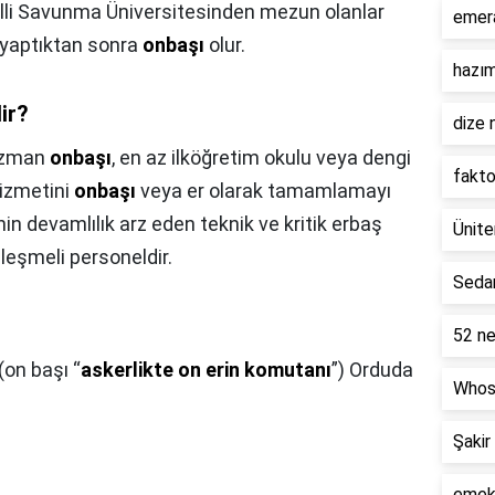
lli Savunma Üniversitesinden mezun olanlar
emer
v yaptıktan sonra
onbaşı
olur.
hazım
ir?
dize 
zman
onbaşı
, en az ilköğretim okulu veya dengi
fakto
hizmetini
onbaşı
veya er olarak tamamlamayı
nin devamlılık arz eden teknik ve kritik erbaş
Ünite
leşmeli personeldir.
Seda
52 ne
. (on başı “
askerlikte on erin komutanı
”) Orduda
Whos
Şakir
emekl