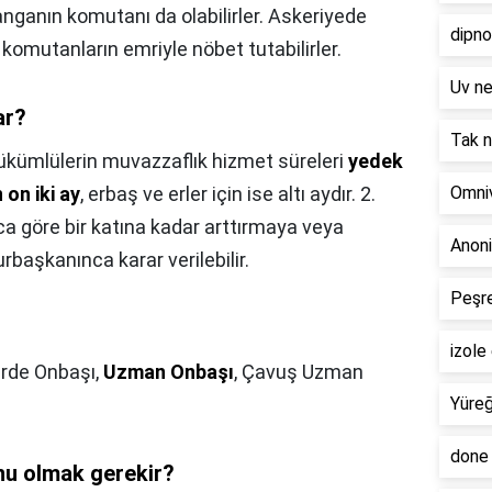
manganın komutanı da olabilirler. Askeriyede
dipn
omutanların emriyle nöbet tutabilirler.
Uv n
ar?
Tak 
ükümlülerin muvazzaflık hizmet süreleri
yedek
 on iki ay
, erbaş ve erler için ise altı aydır. 2.
Omni
aca göre bir katına kadar arttırmaya veya
Anoni
başkanınca karar verilebilir.
Peşr
izol
rde Onbaşı,
Uzman Onbaşı
, Çavuş Uzman
Yüreğ
done
nu olmak gerekir?