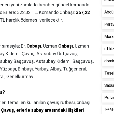
rlenen yeni zamlarla beraber güncel komando
do Erlere: 322,32 TL. Komando Onbaşı:
367,22
Abdü
L harçlık ödemesi verilecektir.
Para
Mora
 sırasıyla; Er,
Onbaşı
, Uzman
Onbaşı
, Uzman
effü
ay Kıdemli Çavuş, Astsubay Üstçavuş,
tsubay Başçavuş, Astsubay Kıdemli Başçavuş,
domi
zbaşı, Binbaşı, Yarbay, Albay, Tuğgeneral,
Teşe
al, Genelkurmay ...
Sabun
mu?
Pelv
rleri temsilen kullanılan çavuş rütbesi, onbaşı
.
Çavuş, erlerle subay arasındaki ilişkileri
f***i