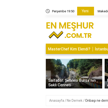
Yeni
yatı: Eğlence Mekanları ve Kapanış Saatleri
Perşembe 19:50
Makedon
MasterChef Kim Elendi?
İstanbu
‹
İsminin Anlamı Nedir?
Saitabat Şelalesi Bursa’nın
 ve Özellikleri
Saklı Cenneti
Anasayfa
Ne Demek
Onbaşı ne de