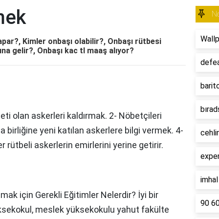
mek
N
Wall
par?, Kimler onbaşı olabilir?, Onbaşı rütbesi
ına gelir?, Onbaşı kac tl maaş alıyor?
defe
barit
bırad
ti olan askerleri kaldırmak. 2- Nöbetçileri
 birliğine yeni katılan askerlere bilgi vermek. 4-
cehli
 rütbeli askerlerin emirlerini yerine getirir.
expe
imha
mak için Gerekli Eğitimler Nelerdir? İyi bir
90 6
üksekokul, meslek yüksekokulu yahut fakülte