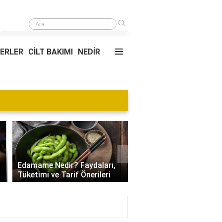
›
Makedonya Gece Hayatı: Eğlence Mekanları ve Kapanış Saatleri
YERLER
CİLT BAKIMI
NEDİR
Blog
›
Villa Kapısı Tasarım Tr
Edamame Nedir? Faydaları,
| Modern, Klasik ve
Tüketimi ve Tarif Önerileri
Minimalist Modeller