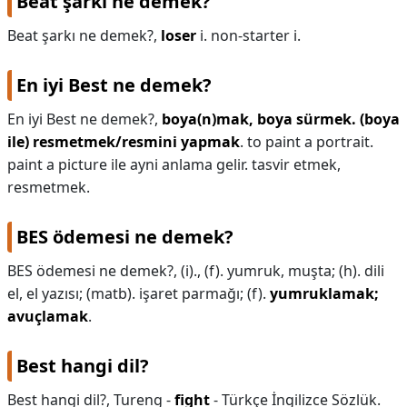
Beat şarkı ne demek?
Beat şarkı ne demek?,
loser
i. non-starter i.
En iyi Best ne demek?
En iyi Best ne demek?,
boya(n)mak, boya sürmek.
(boya
ile) resmetmek/resmini yapmak
. to paint a portrait.
paint a picture ile ayni anlama gelir. tasvir etmek,
resmetmek.
BES ödemesi ne demek?
BES ödemesi ne demek?,
(i)., (f). yumruk, muşta; (h). dili
el, el yazısı; (matb). işaret parmağı; (f).
yumruklamak;
avuçlamak
.
Best hangi dil?
Best hangi dil?,
Tureng -
fight
- Türkçe İngilizce Sözlük.