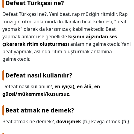
Defeat Türkçesi ne?
KAPLICALAR
Defeat Türkçesi ne?,
Yani beat, rap müziğin ritmidir. Rap
müziğin ritmi anlamında kullanılan beat kelimesi, "beat
İLETİŞİM
yapmak" olarak da karşımıza çıkabilmektedir. Beat
yapmak anlamı ise genellikle
kişinin ağzından ses
çıkararak ritim oluşturması
anlamına gelmektedir. Yani
beat yapmak, aslında ritim oluşturmak anlamına
gelmektedir.
Defeat nasıl kullanılır?
Defeat nasıl kullanılır?,
en iyi(si), en âlâ, en
güzel/mükemmel/kusursuz
.
Beat atmak ne demek?
Beat atmak ne demek?,
dövüşmek
{fi.} kavga etmek {fi.}