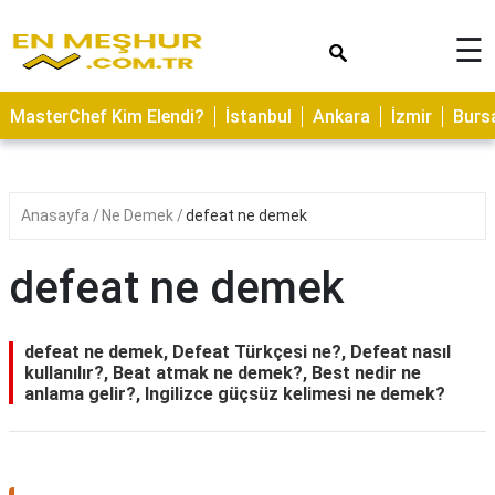
×
☰
ASTROLOJİ
MasterChef Kim Elendi?
İstanbul
Ankara
İzmir
Burs
SAĞLIK
YEMEK
TARİFLERİ
Anasayfa
Ne Demek
defeat ne demek
GEZİLECEK
YERLER
defeat ne demek
CİLT
BAKIMI
defeat ne demek, Defeat Türkçesi ne?, Defeat nasıl
kullanılır?, Beat atmak ne demek?, Best nedir ne
NEDİR
anlama gelir?, Ingilizce güçsüz kelimesi ne demek?
KAMP
ALANLARI
HAMİLELİK