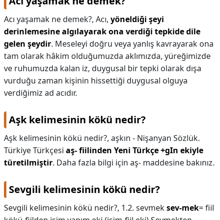
Acı yaşamak ne demek?
Acı yaşamak ne demek?,
Acı,
yöneldiği şeyi
derinlemesine algılayarak ona verdiği tepkide dile
gelen şeydir
. Meseleyi doğru veya yanlış kavrayarak ona
tam olarak hâkim olduğumuzda aklımızda, yüreğimizde
ve ruhumuzda kalan iz, duygusal bir tepki olarak dışa
vurduğu zaman kişinin hissettiği duygusal olguya
verdiğimiz ad acıdır.
Aşk kelimesinin kökü nedir?
Aşk kelimesinin kökü nedir?,
aşkın - Nişanyan Sözlük.
Türkiye Türkçesi
aş- fiilinden Yeni Türkçe +gIn ekiyle
türetilmiştir
. Daha fazla bilgi için aş- maddesine bakınız.
Sevgili kelimesinin kökü nedir?
Sevgili kelimesinin kökü nedir?,
1.2. sevmek
sev-mek
= fiil