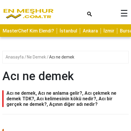
×
☰
ASTROLOJİ
MasterChef Kim Elendi?
İstanbul
Ankara
İzmir
Burs
SAĞLIK
YEMEK
TARİFLERİ
Anasayfa
Ne Demek
Acı ne demek
GEZİLECEK
YERLER
Acı ne demek
CİLT
BAKIMI
Acı ne demek, Acı ne anlama gelir?, Acı çekmek ne
demek TDK?, Acı kelimesinin kökü nedir?, Acı bir
NEDİR
gerçek ne demek?, Açının diğer adı nedir?
KAMP
ALANLARI
HAMİLELİK