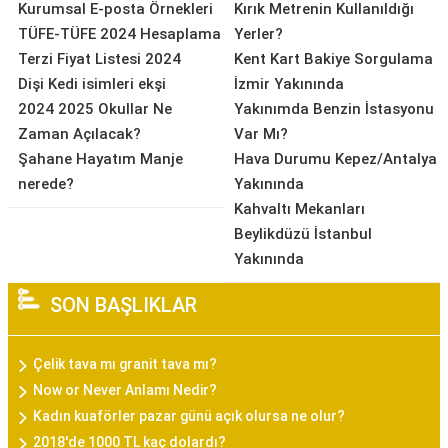
Kurumsal E-posta Örnekleri
Kırık Metrenin Kullanıldığı
TÜFE-TÜFE 2024 Hesaplama
Yerler?
Terzi Fiyat Listesi 2024
Kent Kart Bakiye Sorgulama
Dişi Kedi isimleri ekşi
İzmir Yakınında
2024 2025 Okullar Ne
Yakınımda Benzin İstasyonu
Zaman Açılacak?
Var Mı?
Şahane Hayatım Manje
Hava Durumu Kepez/Antalya
nerede?
Yakınında
Kahvaltı Mekanları
Beylikdüzü İstanbul
Yakınında
SON BAŞLIKLAR
Çelik tava mı granit tava mı?
Now or Never Anlamı Nedir?
Kadın kuaförler pazar günü açık olursa ne olur?
2018'de 1000 TL kaç dolardı?