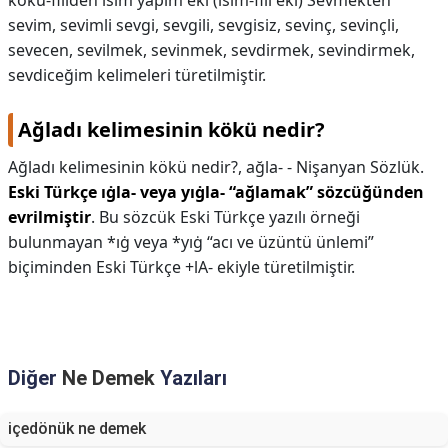
kökü-fiilden isim yapım eki (isim-fiil eki) Sevmekten
sevim, sevimli sevgi, sevgili, sevgisiz, sevinç, sevinçli,
sevecen, sevilmek, sevinmek, sevdirmek, sevindirmek,
sevdiceğim kelimeleri türetilmiştir.
Ağladı kelimesinin kökü nedir?
Ağladı kelimesinin kökü nedir?,
ağla- - Nişanyan Sözlük.
Eski Türkçe ıġla- veya yıġla- “ağlamak” sözcüğünden
evrilmiştir
. Bu sözcük Eski Türkçe yazılı örneği
bulunmayan *ıġ veya *yıġ “acı ve üzüntü ünlemi”
biçiminden Eski Türkçe +lA- ekiyle türetilmiştir.
Diğer
Ne Demek
Yazıları
içedönük ne demek