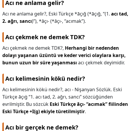
Acı ne anlama gelir?
KAPLICALAR
Acı ne anlama gelir?,
Eski Türkçe *āçığ‎ (*āçığ, “(1.
acı tad,
2. ağrı, sancı
)”), *āçı-‎ (*āçı-, “acımak”).
İLETİŞİM
Acı çekmek ne demek TDK?
Acı çekmek ne demek TDK?,
Herhangi bir nedenden
dolayı yaşanan üzüntü ve keder verici olaylara karşı,
bunun uzun bir süre yaşanması
acı çekmek deyimidir.
Acı kelimesinin kökü nedir?
Acı kelimesinin kökü nedir?,
acı - Nişanyan Sözlük. Eski
Türkçe āçıġ “1. acı tad, 2. ağrı, sancı” sözcüğünden
evrilmiştir. Bu sözcük
Eski Türkçe āçı- “acımak” fiilinden
Eski Türkçe +I(g) ekiyle türetilmiştir
.
Acı bir gerçek ne demek?