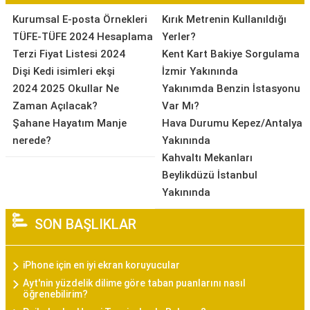
Kurumsal E-posta Örnekleri
Kırık Metrenin Kullanıldığı
TÜFE-TÜFE 2024 Hesaplama
Yerler?
Terzi Fiyat Listesi 2024
Kent Kart Bakiye Sorgulama
Dişi Kedi isimleri ekşi
İzmir Yakınında
2024 2025 Okullar Ne
Yakınımda Benzin İstasyonu
Zaman Açılacak?
Var Mı?
Şahane Hayatım Manje
Hava Durumu Kepez/Antalya
nerede?
Yakınında
Kahvaltı Mekanları
Beylikdüzü İstanbul
Yakınında
SON BAŞLIKLAR
iPhone için en iyi ekran koruyucular
Ayt'nin yüzdelik dilime göre taban puanlarını nasıl
öğrenebilirim?