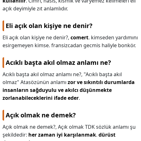
kullanılır
. Cimri, hasis, kısmık ve varyemez kelimeleri eli
açık deyimiyle zıt anlamlıdır.
Eli açık olan kişiye ne denir?
Eli açık olan kişiye ne denir?,
comert
. kimseden yardımını
esirgemeyen kimse. fransizcadan gecmis haliyle bonkör.
Acıklı başta akıl olmaz anlamı ne?
Acıklı başta akıl olmaz anlamı ne?,
"Acıklı başta akıl
olmaz" Atasözünün anlamı
zor ve sıkıntılı durumlarda
insanların sağduyulu ve akılcı düşünmekte
zorlanabileceklerini ifade eder
.
Açık olmak ne demek?
Açık olmak ne demek?,
Açık olmak TDK sözlük anlamı şu
şekildedir:
her zaman iyi karşılanmak
.
dürüst