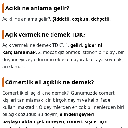
Acıklı ne anlama gelir?
KAPLICALAR
Acıklı ne anlama gelir?,
Şiddetli, coşkun, dehşetli
.
İLETİŞİM
Açık vermek ne demek TDK?
Açık vermek ne demek TDK?,
1.
geliri, giderini
karşılamamak
. 2. mecaz gizlenmek istenen bir olayı, bir
düşünceyi veya durumu elde olmayarak ortaya koymak,
açıklamak.
Cömertlik eli açıklık ne demek?
Cömertlik eli açıklık ne demek?,
Günümüzde cömert
kişileri tanımlamak için birçok deyim ve kalıp ifade
kullanılmaktadır. O deyimlerden en çok bilinenlerden biri
eli açık sözüdür. Bu deyim,
elindeki şeyleri
paylaşmaktan çekinmeyen, cömert kişiler için