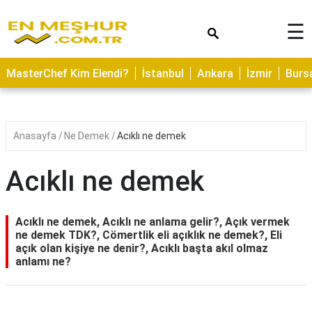
×
☰
ASTROLOJİ
MasterChef Kim Elendi?
İstanbul
Ankara
İzmir
Burs
SAĞLIK
YEMEK
TARİFLERİ
Anasayfa
Ne Demek
Acıklı ne demek
GEZİLECEK
YERLER
Acıklı ne demek
CİLT
BAKIMI
Acıklı ne demek, Acıklı ne anlama gelir?, Açık vermek
ne demek TDK?, Cömertlik eli açıklık ne demek?, Eli
NEDİR
açık olan kişiye ne denir?, Acıklı başta akıl olmaz
anlamı ne?
KAMP
ALANLARI
HAMİLELİK