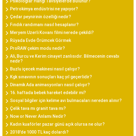
Psikologlar Hangi Tavsiyelerde Bulunur?
Petrokimya endüstrisi ne yapıyor?
Çedar peynirinin özelliği nedir?
Fındık randımanı nasıl hesaplanır?
Meryem Uzerli Kovanı filmi nerede çekildi?
Rüyada Evde Örümcek Görmek
ProRAW çekim modu nedir?
Ali, Burcu ve Kerim cinayet zanlısıdır. Bilmecenin cevabı
nedir?
Buzlu içecek makinesi nasıl çalışır?
Kgk sınavının sonuçları kaç yıl geçerlidir?
Dinamik Ada animasyonları nasıl çalışır?
16. haftada bebek hareket edebilir mi?
Sosyal bilgiler için kelime avı bulmacaları nereden alınır?
Çelik tava mı granit tava mı?
Now or Never Anlamı Nedir?
Kadın kuaförler pazar günü açık olursa ne olur?
2018'de 1000 TL kaç dolardı?