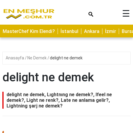
×
☰
ASTROLOJİ
MasterChef Kim Elendi?
İstanbul
Ankara
İzmir
Burs
SAĞLIK
YEMEK
TARİFLERİ
Anasayfa
Ne Demek
delight ne demek
GEZİLECEK
YERLER
delight ne demek
CİLT
BAKIMI
delight ne demek, Lıghtnıng ne demek?, Ifeel ne
demek?, Light ne renk?, Late ne anlama gelir?,
NEDİR
Lightning şarj ne demek?
KAMP
ALANLARI
HAMİLELİK