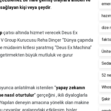
emer
sağlayan kişi veya şeydir
.
hazım
dize 
p
çatısı altında hizmet verecek Deus Ex
fakto
in V Group Kurucusu Reha Dinçer “Dünya çapında
 ve müdavim kitlesi yaratmış “Deus Ex Machina”
Ünite
e getirmekten büyük mutluluk ve gurur
Seda
52 ne
Whos
oyunca anlatılmak istenilen “
yapay zekanın
ne nasıl oturtulur
” gerçeğini , ikili diyaloglarla
Şakir
. Yapılan deneyin amacına yönelik olan makine
ru cevaplar, aralarındaki etkileşim, hisler
emekl