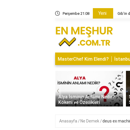
Yeni
güneş ne anlama geliyor?
Perşembe 21:08
Gib'in 
MasterChef Kim Elendi?
İstanbu
‹
Kapısı Tasarım Trendleri
rn, Klasik ve
Alya İsminin Anlamı Nedir?
alist Modeller
Kökeni ve Özellikleri
Anasayfa
Ne Demek
deus ex machi