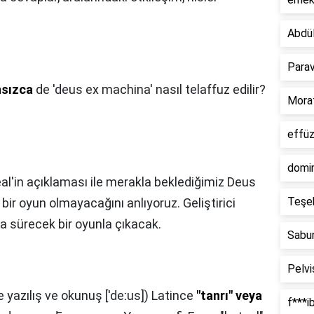
Abdü
Para
nsızca
de 'deus ex machina' nasıl telaffuz edilir?
Mora
effü
domi
al'in açıklaması ile merakla beklediğimiz Deus
Teşe
bir oyun olmayacağını anlıyoruz. Geliştirici
a sürecek bir oyunla çıkacak.
Sabun
Pelv
 yazılış ve okunuş ['deːus]) Latince
"tanrı" veya
f***i