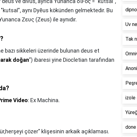
r deus ve dīvus, ayrıca Yunanca διFος = "kutsal",
dipn
 "kutsal", aynı Dyēus kökünden gelmektedir. Bu
, Yunanca Ζευς (Zeus) ile aynıdır.
Uv n
k?
Tak 
ne bazı sikkeleri üzerinde bulunan deus et
Omni
olarak doğan
") ibaresi yine Diocletian tarafından
Anoni
Peşr
mda?
izol
Prime Video
: Ex Machina.
Yüreğ
done
ür,herşeyi çözer" klişesinin arkaik açıklaması.