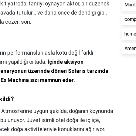
ik tiyatroda, tanriyi oynayan aktor, bir duzenek
Müct
vada tutulur... ve daha once de dendigi gibi,
comp
da cozer. son.
home
Ament
ın performansları asla kötü değil farklı
imi yapıldığı ortada.
İçinde aksiyon
 senaryonun üzerinde dönen Solaris tarzında
ız Ex Machina sizi memnun eder
.
kildi?
,
Atmosferine uygun şekilde, doğanın koynunda
bulunuyor. Juvet isimli otel doğa ile iç içe,
ek doğa aktiviteleriyle konuklarını ağırlıyor.