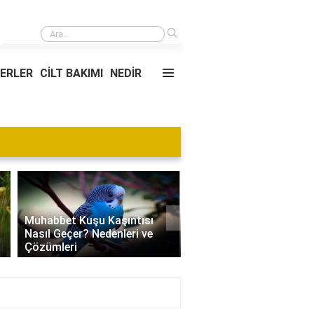
›
Gib'in durum kodu ne anlama geliyor?
YERLER
CİLT BAKIMI
NEDİR
›
Muhabbet Kuşu Kaşıntısı
Nasıl Geçer? Nedenleri ve
Edamame Nedir? Faydal
Çözümleri
Tüketimi ve Tarif Öneril