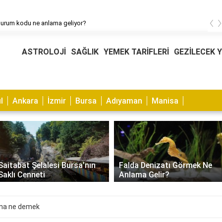
‹
durum kodu ne anlama geliyor?
ASTROLOJİ
SAĞLIK
YEMEK TARİFLERİ
GEZİLECEK 
l
Ankara
İzmir
Bursa
Adıyaman
Manisa
Saitabat Şelalesi Bursa’nın
Falda Denizatı Görmek Ne
Saklı Cenneti
Anlama Gelir?
na ne demek