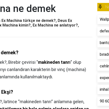
ina ne demek
N
Wall
 Ex Machina türkçe ne demek?, Deus Ex
 Machina kimin?, Ex Machina ne anlatıyor?,
defe
barit
e demek?
bırad
ek?,
Birebir çevirisi "
makineden tanrı
" olup
cehli
rıyı canlandıran karakterin bir vinç (machina)
 anlamında kullanılmaktaydı.
expe
imha
 Ekşi?
90 6
?,
latince “makineden tanrı” anlamına gelen,
çözülemez bir hale gelmiş olaylara aniden ve