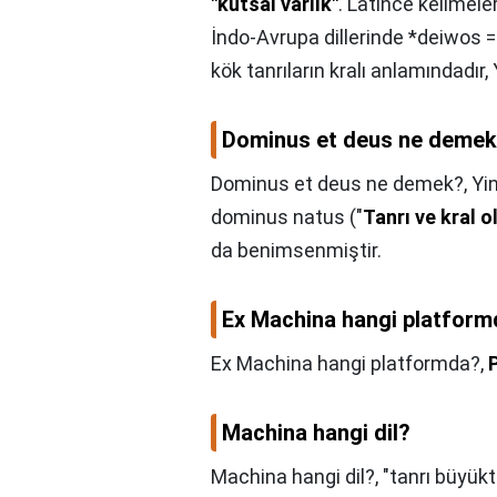
"kutsal varlık"
. Latince kelimele
İndo-Avrupa dillerinde *deiwos =
kök tanrıların kralı anlamındadır
Dominus et deus ne deme
Dominus et deus ne demek?,
Yi
dominus natus ("
Tanrı ve kral 
da benimsenmiştir.
Ex Machina hangi platfor
Ex Machina hangi platformda?,
Machina hangi dil?
Machina hangi dil?,
"tanrı büyükt