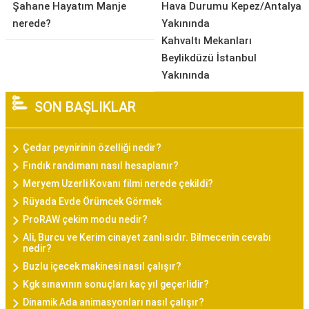
Şahane Hayatım Manje
Hava Durumu Kepez/Antalya
nerede?
Yakınında
Kahvaltı Mekanları
Beylikdüzü İstanbul
Yakınında
SON BAŞLIKLAR
Çedar peynirinin özelliği nedir?
Fındık randımanı nasıl hesaplanır?
Meryem Uzerli Kovanı filmi nerede çekildi?
Rüyada Evde Örümcek Görmek
ProRAW çekim modu nedir?
Ali, Burcu ve Kerim cinayet zanlısıdır. Bilmecenin cevabı
nedir?
Buzlu içecek makinesi nasıl çalışır?
Kgk sınavının sonuçları kaç yıl geçerlidir?
Dinamik Ada animasyonları nasıl çalışır?