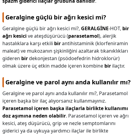
spazm giderici ilaçlar grubuna dahildir
.
Geralgine güçlü bir ağrı kesici mi?
Geralgine güçlü bir ağrı kesici mi?,
GERALGİNE
-HOT,
bir
ağrı kesici
ve ateşdüşürücü (
parasetamol
), alerjik
hastalıklara karşı etkili
bir
antihistaminik (klorfeniramin
maleat) ve mukozanın şişkinliğini azaltarak tıkanıklıkları
gideren
bir
dekonjestan (psödoefedrin hidroklorür)
olmak üzere üç etkin madde içeren kombine
bir
ilaçtır.
Geralgine ve parol aynı anda kullanılır mı?
Geralgine ve parol aynı anda kullanılır mı?,
Parasetamol
içeren başka bir ilaç alıyorsanız kullanmayınız.
Parasetamol içeren başka ilaçlarla birlikte kullanımı
doz aşımına neden olabilir
. Parasetamol içeren ve ağrı
kesici, ateş düşürücü, grip ve nezle semptomlarını
giderici ya da uykuya yardımcı ilaçlar ile birlikte