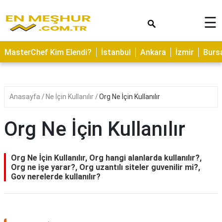
×
☰
ASTROLOJİ
MasterChef Kim Elendi?
İstanbul
Ankara
İzmir
Burs
SAĞLIK
YEMEK
TARİFLERİ
Anasayfa
Ne İçin Kullanılır
Org Ne İçin Kullanılır
GEZİLECEK
YERLER
Org Ne İçin Kullanılır
CİLT
BAKIMI
Org Ne İçin Kullanılır, Org hangi alanlarda kullanılır?,
Org ne işe yarar?, Org uzantılı siteler guvenilir mi?,
NEDİR
Gov nerelerde kullanılır?
KAMP
ALANLARI
HAMİLELİK