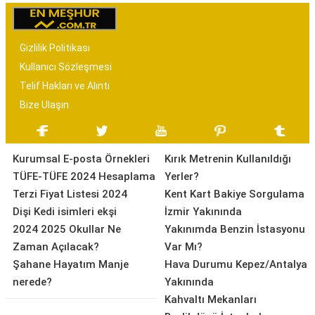
Gizlilik Politikası
Kullanıcı Sözleşmesi
Telif Hakları ve Alıntı
Bize Ulaşın
Kurumsal E-posta Örnekleri
Kırık Metrenin Kullanıldığı
TÜFE-TÜFE 2024 Hesaplama
Yerler?
Terzi Fiyat Listesi 2024
Kent Kart Bakiye Sorgulama
Dişi Kedi isimleri ekşi
İzmir Yakınında
2024 2025 Okullar Ne
Yakınımda Benzin İstasyonu
Zaman Açılacak?
Var Mı?
Şahane Hayatım Manje
Hava Durumu Kepez/Antalya
nerede?
Yakınında
Kahvaltı Mekanları