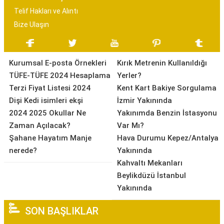
Telif Hakları ve Alıntı
Bize Ulaşın
Kurumsal E-posta Örnekleri
Kırık Metrenin Kullanıldığı
TÜFE-TÜFE 2024 Hesaplama
Yerler?
Terzi Fiyat Listesi 2024
Kent Kart Bakiye Sorgulama
Dişi Kedi isimleri ekşi
İzmir Yakınında
2024 2025 Okullar Ne
Yakınımda Benzin İstasyonu
Zaman Açılacak?
Var Mı?
Şahane Hayatım Manje
Hava Durumu Kepez/Antalya
nerede?
Yakınında
Kahvaltı Mekanları
Beylikdüzü İstanbul
Yakınında
SON BAŞLIKLAR