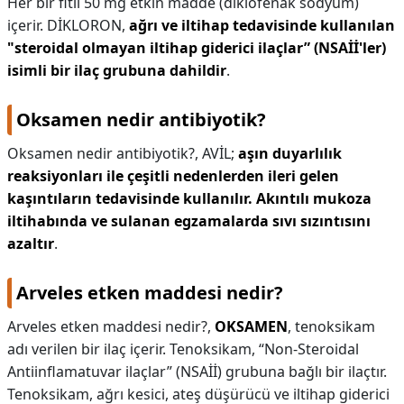
Her bir fitil 50 mg etkin madde (diklofenak sodyum)
içerir. DİKLORON,
ağrı ve iltihap tedavisinde kullanılan
"steroidal olmayan iltihap giderici ilaçlar” (NSAİİ'ler)
isimli bir ilaç grubuna dahildir
.
Oksamen nedir antibiyotik?
Oksamen nedir antibiyotik?,
AVİL;
aşın duyarlılık
reaksiyonları ile çeşitli nedenlerden ileri gelen
kaşıntıların tedavisinde kullanılır.
Akıntılı mukoza
iltihabında ve sulanan egzamalarda sıvı sızıntısını
azaltır
.
Arveles etken maddesi nedir?
Arveles etken maddesi nedir?,
OKSAMEN
, tenoksikam
adı verilen bir ilaç içerir. Tenoksikam, “Non-Steroidal
Antiinflamatuvar ilaçlar” (NSAİİ) grubuna bağlı bir ilaçtır.
Tenoksikam, ağrı kesici, ateş düşürücü ve iltihap giderici