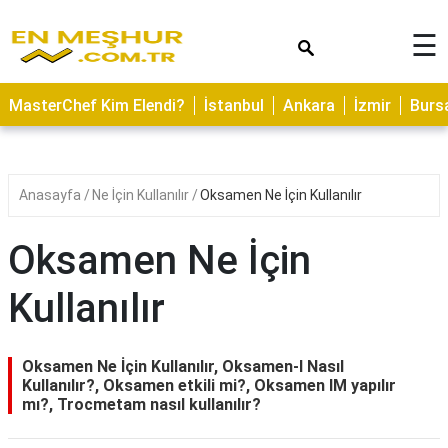
×
☰
ASTROLOJİ
MasterChef Kim Elendi?
İstanbul
Ankara
İzmir
Burs
SAĞLIK
YEMEK
TARİFLERİ
Anasayfa
Ne İçin Kullanılır
Oksamen Ne İçin Kullanılır
GEZİLECEK
YERLER
Oksamen Ne İçin
CİLT
Kullanılır
BAKIMI
NEDİR
Oksamen Ne İçin Kullanılır, Oksamen-l Nasıl
KAMP
Kullanılır?, Oksamen etkili mi?, Oksamen IM yapılır
mı?, Trocmetam nasıl kullanılır?
ALANLARI
HAMİLELİK