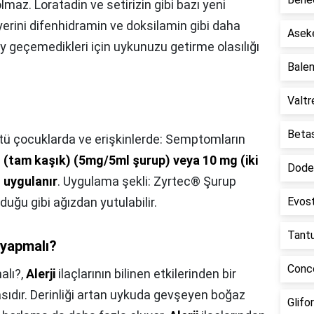
lmaz. Loratadin ve setirizin gibi bazı yeni
yerini difenhidramin ve doksilamin gibi daha
Aseke
ay geçemedikleri için uykunuzu getirme olasılığı
Balen
Valtr
Betas
tü çocuklarda ve erişkinlerde: Semptomların
(tam kaşık) (5mg/5ml şurup) veya 10 mg (iki
Dodex
 uygulanır
. Uygulama şekli: Zyrtec® Şurup
duğu gibi ağızdan yutulabilir.
Evost
Tantu
e yapmalı?
Conco
alı?,
Alerji
ilaçlarının bilinen etkilerinden bir
asıdır. Derinliği artan uykuda gevşeyen boğaz
Glifor