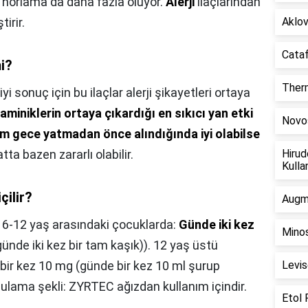
n horlama da daha fazla oluyor.
Alerji
ilaçlarından
irir.
Aklovi
Cataf
mi?
Therm
iyi sonuç için bu ilaçlar alerji şikayetleri ortaya
aminiklerin ortaya çıkardığı en sıkıcı yan etki
Novos
m gece yatmadan önce alındığında iyi olabilse
atta bazen zararlı olabilir.
Hirud
Kullan
çilir?
Augme
,
6-12 yaş arasındaki çocuklarda:
Günde iki kez
Minos
ünde iki kez bir tam kaşık)). 12 yaş üstü
bir kez 10 mg (günde bir kez 10 ml şurup
Levis
gulama şekli: ZYRTEC ağızdan kullanım içindir.
Etol 