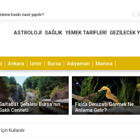
‹
erine baskı nasıl yapılır?
ASTROLOJİ
SAĞLIK
YEMEK TARİFLERİ
GEZİLECEK 
l
Ankara
İzmir
Bursa
Adıyaman
Manisa
Muhabbet Kuşu Kaşıntısı
Falda Denizatı Görmek Ne
Nasıl Geçer? Nedenleri ve
Anlama Gelir?
Çözümleri
çin Kullanılır