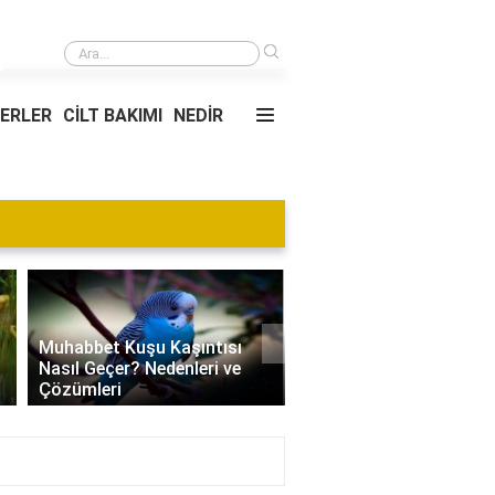
›
Kupa üzerine baskı nasıl yapılır?
YERLER
CİLT BAKIMI
NEDİR
Blog
›
Villa Kapısı Tasarım Tr
Edamame Nedir? Faydaları,
| Modern, Klasik ve
Tüketimi ve Tarif Önerileri
Minimalist Modeller