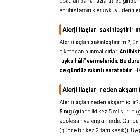
dokuları daha fazla titrediğinde
antihistaminikler uykuyu derinleşt
Alerji ilaçları sakinleştirir 
Alerji ilaçları sakinleştirir mi?,
En 
çıkmadan alınmalıdırlar.
Antihist
"uyku hâli" vermeleridir.
Bu duru
de gündüz sıkıntı yaratabilir
. H
Alerji ilaçları neden akşam i
Alerji ilaçları neden akşam içilir?
5 mg
(günde iki kez 5 ml şurup (g
adölesan ve erişkinlerde: Günde 
(günde bir kez 2 tam kaşık)). Uy