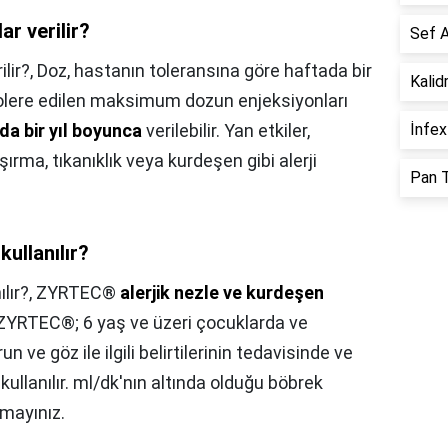
r verilir?
Sef A
lir?,
Doz, hastanın toleransına göre haftada bir
Kalid
r. Tolere edilen maksimum dozun enjeksiyonları
ada bir yıl boyunca
verilebilir. Yan etkiler,
İnfex
ırma, tıkanıklık veya kurdeşen gibi alerji
Pan T
kullanılır?
ılır?,
ZYRTEC®
alerjik nezle ve kurdeşen
r. ZYRTEC®; 6 yaş ve üzeri çocuklarda ve
un ve göz ile ilgili belirtilerinin tedavisinde ve
kullanılır. ml/dk'nın altında olduğu böbrek
nmayınız.