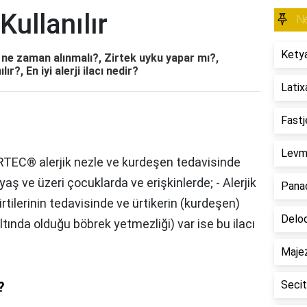
Kullanılır
Ne
Ketya
C ne zaman alınmalı?, Zirtek uyku yapar mı?,
r?, En iyi alerji ilacı nedir?
Latixa
Fastj
Levmo
TEC® alerjik nezle ve kurdeşen tedavisinde
 yaş ve üzeri çocuklarda ve erişkinlerde; - Alerjik
Panad
lirtilerinin tedavisinde ve ürtikerin (kurdeşen)
Delod
altında olduğu böbrek yetmezliği) var ise bu ilacı
Majez
Secit
?