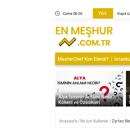
Yeni
 nasıl yapılır?
Cuma 06:26
Kupa üz
MasterChef Kim Elendi?
İstanbu
‹
İsminin Anlamı Nedir?
Saitabat Şelalesi Bursa’nın
 ve Özellikleri
Saklı Cenneti
Anasayfa
Ne İçin Kullanılır
Zyrtec Ne İ