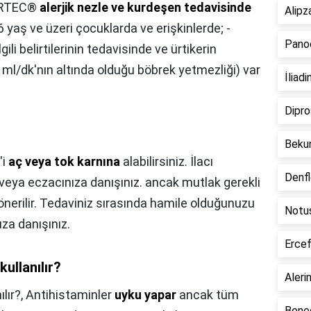
RTEC®
alerjik nezle ve kurdeşen tedavisinde
Alipza
 yaş ve üzeri çocuklarda ve erişkinlerde; -
Panoc
gili belirtilerinin tedavisinde ve ürtikerin
. ml/dk'nın altında olduğu böbrek yetmezliği) var
İliadi
Dipro
Bekun
'i
aç veya tok karnına
alabilirsiniz. İlacı
Denfl
eya eczacınıza danışınız. ancak mutlak gerekli
önerilir. Tedaviniz sırasında hamile olduğunuzu
Notus
za danışınız.
Ercef
ullanılır?
Alerin
lır?,
Antihistaminler
uyku yapar
ancak tüm
Bened