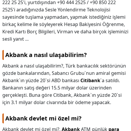
222 25 25'i, yurtdışından +90 444 2525 / +90 850 222
2525'i aradığınızda Sesle Yönlendirme Teknolojisi
sayesinde tuşlama yapmadan, yapmak istediğiniz işlemi
birkaç kelime ile söyleyerek Hesap Bakiyesini Öğrenme,
Kredi Kartı Borç Bilgileri, Virman ve daha birçok işleminizi
sesli yanıt ...
Akbank a nasıl ulaşabilirim?
Akbank a nasıl ulaşabilirim?,
Türk bankacılık sektörünün
gözde bankalarından, Sabancı Grubu`nun amiral gemisi
Akbank`ın yüzde 20`si ABD bankası
Citibank
`a satıldı.
Bankanın satış değeri 15.5 milyar dolar üzerinden
gerçekleşti. Buna göre Citibank, Akbank`ın yüzde 20`si
için 3.1 milyar dolar civarında bir ödeme yapacak.
Akbank devlet mi özel mi?
Akbank devlet mi özel mi?,
Akbank
ATM günlük
para