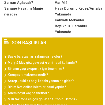
Zaman Açılacak?
Var Mı?
Şahane Hayatım Manje
Hava Durumu Kepez/Antalya
nerede?
Yakınında
Kahvaltı Mekanları
Beylikdüzü İstanbul
Yakınında
SON BAŞLIKLAR
Baskı balatası arızalanırsa ne olur?
Mary & May göz çevresi kremi nasıl kullanılır?
Binanın yaşı ekspertiz için önemli mi?
Kompozit malzeme nedir?
Antep usulü at başı kebabı yanına ne gider?
Didim Net online işlemler nasıl yapılır?
Adem boyu kaç basketbol?
Milli takımda en çok gol atan futbolcu kimdir?