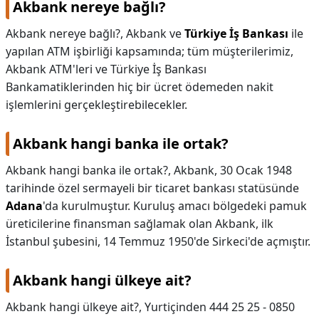
Akbank nereye bağlı?
KAPLICALAR
Akbank nereye bağlı?,
Akbank ve
Türkiye İş Bankası
ile
yapılan ATM işbirliği kapsamında; tüm müşterilerimiz,
İLETİŞİM
Akbank ATM'leri ve Türkiye İş Bankası
Bankamatiklerinden hiç bir ücret ödemeden nakit
işlemlerini gerçekleştirebilecekler.
Akbank hangi banka ile ortak?
Akbank hangi banka ile ortak?,
Akbank, 30 Ocak 1948
tarihinde özel sermayeli bir ticaret bankası statüsünde
Adana
'da kurulmuştur. Kuruluş amacı bölgedeki pamuk
üreticilerine finansman sağlamak olan Akbank, ilk
İstanbul şubesini, 14 Temmuz 1950'de Sirkeci'de açmıştır.
Akbank hangi ülkeye ait?
Akbank hangi ülkeye ait?,
Yurtiçinden 444 25 25 - 0850