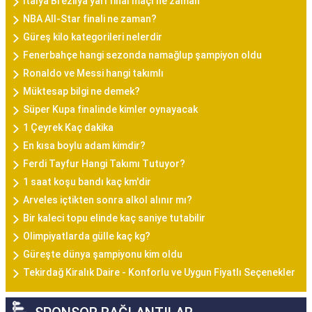
İtalya Brezilya yarı final maçı ne zaman
NBA All-Star finali ne zaman?
Güreş kilo kategorileri nelerdir
Fenerbahçe hangi sezonda namağlup şampiyon oldu
Ronaldo ve Messi hangi takımlı
Müktesap bilgi ne demek?
Süper Kupa finalinde kimler oynayacak
1 Çeyrek Kaç dakika
En kısa boylu adam kimdir?
Ferdi Tayfur Hangi Takımı Tutuyor?
1 saat koşu bandı kaç km'dir
Arveles içtikten sonra alkol alınır mı?
Bir kaleci topu elinde kaç saniye tutabilir
Olimpiyatlarda gülle kaç kg?
Güreşte dünya şampiyonu kim oldu
Tekirdağ Kiralık Daire - Konforlu ve Uygun Fiyatlı Seçenekler