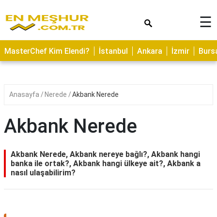
×
☰
ASTROLOJİ
MasterChef Kim Elendi?
İstanbul
Ankara
İzmir
Burs
SAĞLIK
YEMEK
TARİFLERİ
Anasayfa
Nerede
Akbank Nerede
GEZİLECEK
YERLER
Akbank Nerede
CİLT
BAKIMI
Akbank Nerede, Akbank nereye bağlı?, Akbank hangi
banka ile ortak?, Akbank hangi ülkeye ait?, Akbank a
NEDİR
nasıl ulaşabilirim?
KAMP
ALANLARI
HAMİLELİK