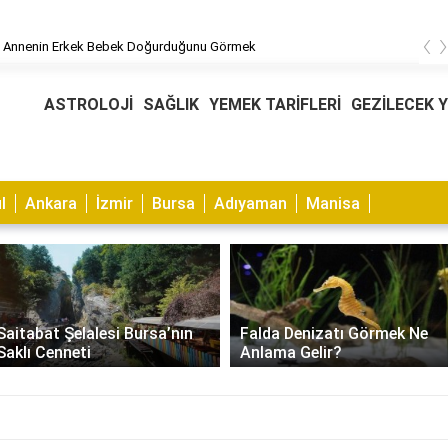
‹
 Annenin Erkek Bebek Doğurduğunu Görmek
ASTROLOJİ
SAĞLIK
YEMEK TARİFLERİ
GEZİLECEK 
l
Ankara
İzmir
Bursa
Adıyaman
Manisa
Muhabbet Kuşu Kaşıntısı
Falda Denizatı Görmek Ne
Nasıl Geçer? Nedenleri ve
Anlama Gelir?
Çözümleri