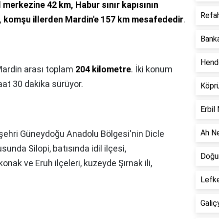
il merkezine 42 km, Habur sınır kapısının
Refah
m, komşu illerden Mardin'e 157 km mesafededir
.
Banka
Hend
Mardin arası toplam
204 kilometre
. İki konum
aat 30 dakika sürüyor.
Köpr
Erbil
Ah Ne
şehri Güneydoğu Anadolu Bölgesi'nin Dicle
nda Silopi, batısında idil ilçesi,
Doğum
nak ve Eruh ilçeleri, kuzeyde Şırnak ili,
Lefke
Galiç