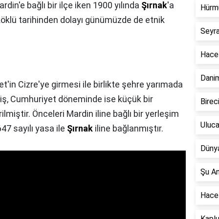
rdin'e bağlı bir ilçe iken 1900 yılında
Şırnak
'a
Hürm
u köklü tarihinden dolayı günümüzde de etnik
Seyr
Hacet
Dani
et'in Cizre'ye girmesi ile birlikte şehre yarımada
miş, Cumhuriyet döneminde ise küçük bir
Birec
lmiştir. Önceleri Mardin iline bağlı bir yerleşim
Uluca
647 sayılı yasa ile
Şırnak
iline bağlanmıştır.
Dünya
Şu A
Hace
Kapl