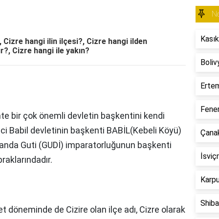
N
Kasık
 Cizre hangi ilin ilçesi?, Cizre hangi ilden
r?, Cizre hangi ile yakın?
Boliv
Erte
Fener
ihte bir çok önemli devletin başkentini kendi
inci Babil devletinin başkenti BABİL(Kebeli Köyü)
Çana
zamanda Guti (GUDİ) imparatorluğunun başkenti
İsviç
raklarındadır.
Karpu
Shiba
 döneminde de Cizire olan ilçe adı, Cizre olarak