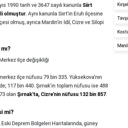
Kırşe
ıs 1990 tarih ve 3647 sayılı kanunla
Siirt
ili olmuştur
. Aynı kanunla Siirt'in Eruh ilçesine
Tavş
çesi olmuş, ayrıca Mardin'in İdil, Cizre ve Silopi
Kosta
Mani
 mı?
Merkez ilçe değişikliği
 merkez ilçe nüfusu 79 bin 335. Yüksekova'nın
e; 117 bin 440. Şırnak'ın toplam nüfusu ise 488
573 olan
Şırnak'ta, Cizre'nin nüfusu 132 bin 857
.
si mi?
,
Eski Deprem Bölgeleri Haritalarında, güney