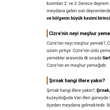
kısımları 2. ve 3. Derece deprem 
meydana gelen son depremlerd
ve bölgenin büyük kesimi birinc
Cizre'nin neyi meşhur yem
Cizre'nin neyi meşhur yemek?,
C
üzüm yetişir. Cizre'nin ünlü ye
yemekler arasında ilk sırada
Ser
Cizre'nin en meşhur yemeğidir.
Şırnak hangi illere yakın?
Şırnak hangi illere yakın?,
Şırnak
kuzeydoğuda Van illeri güneyde Ira
ilçeden meydana gelmektedir. İlçe