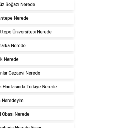
üz Boğazı Nerede
antepe Nerede
tepe Üniversitesi Nerede
marka Nerede
ik Nerede
nlar Cezaevi Nerede
 Haritasında Türkiye Nerede
n Neredeyim
l Obası Nerede
umbağa Nerede Yaşar