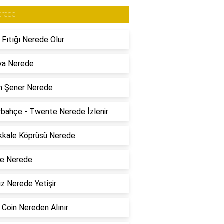
erede
 Fıtığı Nerede Olur
ya Nerede
m Şener Nerede
bahçe - Twente Nerede İzlenir
kkale Köprüsü Nerede
re Nerede
z Nerede Yetişir
 Coin Nereden Alınır