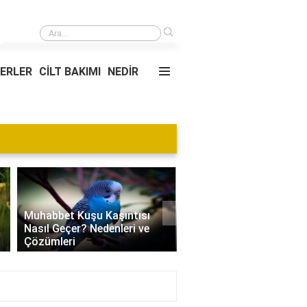
›
Rüyada Annenin Erkek Bebek Doğurduğunu Görmek
YERLER
CİLT BAKIMI
NEDİR
Blog
›
Villa Kapısı Tasarım Tr
Edamame Nedir? Faydaları,
| Modern, Klasik ve
Tüketimi ve Tarif Önerileri
Minimalist Modeller