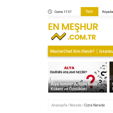
Yeni
Erkek Bebek Doğurduğunu Görmek
Cuma 17:37
Rüyada
MasterChef Kim Elendi?
İstanbu
‹
İsminin Anlamı Nedir?
Saitabat Şelalesi Bursa’nın
 ve Özellikleri
Saklı Cenneti
Anasayfa
Nerede
Cizre Nerede