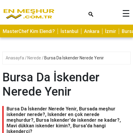
×
☰
ASTROLOJİ
MasterChef Kim Elendi?
İstanbul
Ankara
İzmir
Burs
SAĞLIK
YEMEK
TARİFLERİ
Anasayfa
Nerede
Bursa Da İskender Nerede Yenir
GEZİLECEK
YERLER
Bursa Da İskender
CİLT
Nerede Yenir
BAKIMI
NEDİR
Bursa Da İskender Nerede Yenir, Bursada meşhur
KAMP
iskender nerede?, Iskender en çok nerede
meşhurdur?, Bursa Iskender'de iskender ne kadar?,
ALANLARI
Mavi dükkan iskender kimin?, Bursa'da hangi
Iskenderci?
HAMİLELİK