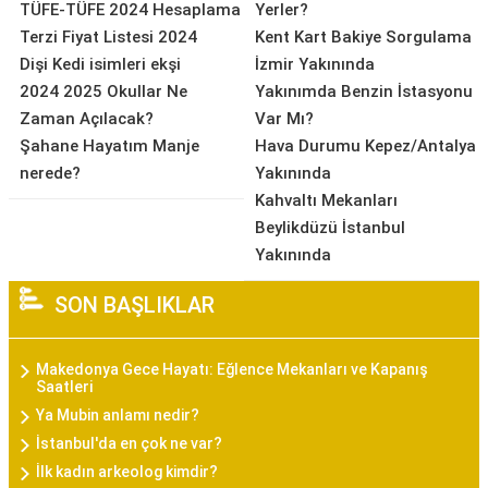
TÜFE-TÜFE 2024 Hesaplama
Yerler?
Terzi Fiyat Listesi 2024
Kent Kart Bakiye Sorgulama
Dişi Kedi isimleri ekşi
İzmir Yakınında
2024 2025 Okullar Ne
Yakınımda Benzin İstasyonu
Zaman Açılacak?
Var Mı?
Şahane Hayatım Manje
Hava Durumu Kepez/Antalya
nerede?
Yakınında
Kahvaltı Mekanları
Beylikdüzü İstanbul
Yakınında
SON BAŞLIKLAR
Makedonya Gece Hayatı: Eğlence Mekanları ve Kapanış
Saatleri
Ya Mubin anlamı nedir?
İstanbul'da en çok ne var?
İlk kadın arkeolog kimdir?