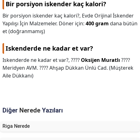
Bir porsiyon iskender kaç kalori?
Bir porsiyon iskender kaç kalori?,
Evde Orijinal İskender
Yapılışı İçin Malzemeler. Döner için:
400 gram
dana bütün
et (doğranmamış)
Iskenderde ne kadar et var?
Iskenderde ne kadar et var?,
????
Oksijen Muratlı
????
Meridyen AVM. ???? Ahşap Dükkan Ünlü Cad. (Müşterek
Aile Dükkanı)
Diğer
Nerede
Yazıları
Riga Nerede