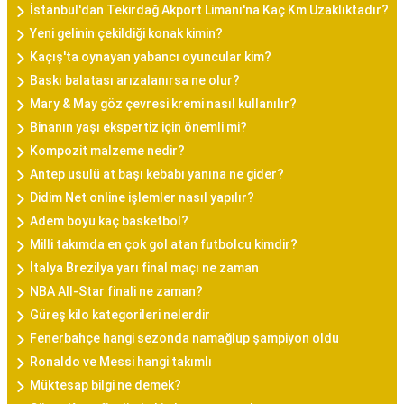
İstanbul'dan Tekirdağ Akport Limanı'na Kaç Km Uzaklıktadır?
Yeni gelinin çekildiği konak kimin?
Kaçış'ta oynayan yabancı oyuncular kim?
Baskı balatası arızalanırsa ne olur?
Mary & May göz çevresi kremi nasıl kullanılır?
Binanın yaşı ekspertiz için önemli mi?
Kompozit malzeme nedir?
Antep usulü at başı kebabı yanına ne gider?
Didim Net online işlemler nasıl yapılır?
Adem boyu kaç basketbol?
Milli takımda en çok gol atan futbolcu kimdir?
İtalya Brezilya yarı final maçı ne zaman
NBA All-Star finali ne zaman?
Güreş kilo kategorileri nelerdir
Fenerbahçe hangi sezonda namağlup şampiyon oldu
Ronaldo ve Messi hangi takımlı
Müktesap bilgi ne demek?