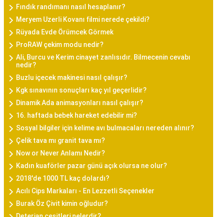
Fındık randımanı nasıl hesaplanır?
Meryem Uzerli Kovanı filmi nerede çekildi?
Rüyada Evde Örümcek Görmek
ProRAW çekim modu nedir?
Ali, Burcu ve Kerim cinayet zanlısıdır. Bilmecenin cevabı
nedir?
Buzlu içecek makinesi nasıl çalışır?
Kgk sınavının sonuçları kaç yıl geçerlidir?
Dinamik Ada animasyonları nasıl çalışır?
16. haftada bebek hareket edebilir mi?
Sosyal bilgiler için kelime avı bulmacaları nereden alınır?
Çelik tava mı granit tava mı?
Now or Never Anlamı Nedir?
Kadın kuaförler pazar günü açık olursa ne olur?
2018'de 1000 TL kaç dolardı?
Acılı Cips Markaları - En Lezzetli Seçenekler
Burak Öz Çivit kimin oğludur?
Deterjan çeşitleri nelerdir?