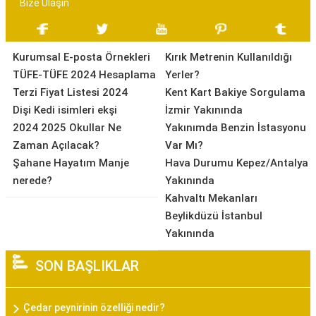
Bize Ulaşın
Kurumsal E-posta Örnekleri
Kırık Metrenin Kullanıldığı
TÜFE-TÜFE 2024 Hesaplama
Yerler?
Terzi Fiyat Listesi 2024
Kent Kart Bakiye Sorgulama
Dişi Kedi isimleri ekşi
İzmir Yakınında
2024 2025 Okullar Ne
Yakınımda Benzin İstasyonu
Zaman Açılacak?
Var Mı?
Şahane Hayatım Manje
Hava Durumu Kepez/Antalya
nerede?
Yakınında
Kahvaltı Mekanları
Beylikdüzü İstanbul
Yakınında
SON BAŞLIKLAR
Çedar peynirinin özelliği nedir?