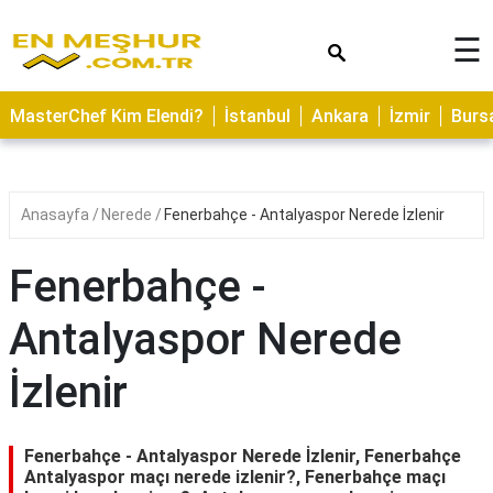
×
☰
ASTROLOJİ
MasterChef Kim Elendi?
İstanbul
Ankara
İzmir
Burs
SAĞLIK
YEMEK
TARİFLERİ
Anasayfa
Nerede
Fenerbahçe - Antalyaspor Nerede İzlenir
GEZİLECEK
YERLER
Fenerbahçe -
CİLT
Antalyaspor Nerede
BAKIMI
İzlenir
NEDİR
KAMP
ALANLARI
Fenerbahçe - Antalyaspor Nerede İzlenir, Fenerbahçe
Antalyaspor maçı nerede izlenir?, Fenerbahçe maçı
HAMİLELİK