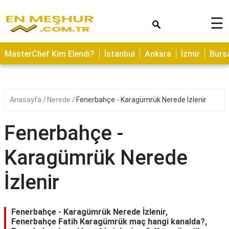
×
☰
ASTROLOJİ
MasterChef Kim Elendi?
İstanbul
Ankara
İzmir
Burs
SAĞLIK
YEMEK
TARİFLERİ
Anasayfa
Nerede
Fenerbahçe - Karagümrük Nerede İzlenir
GEZİLECEK
YERLER
Fenerbahçe -
CİLT
Karagümrük Nerede
BAKIMI
İzlenir
NEDİR
KAMP
ALANLARI
Fenerbahçe - Karagümrük Nerede İzlenir,
Fenerbahçe Fatih Karagümrük maç hangi kanalda?,
HAMİLELİK