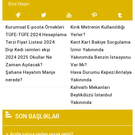
Bize Ulaşın
Kurumsal E-posta Örnekleri
Kırık Metrenin Kullanıldığı
TÜFE-TÜFE 2024 Hesaplama
Yerler?
Terzi Fiyat Listesi 2024
Kent Kart Bakiye Sorgulama
Dişi Kedi isimleri ekşi
İzmir Yakınında
2024 2025 Okullar Ne
Yakınımda Benzin İstasyonu
Zaman Açılacak?
Var Mı?
Şahane Hayatım Manje
Hava Durumu Kepez/Antalya
nerede?
Yakınında
Kahvaltı Mekanları
Beylikdüzü İstanbul
Yakınında
SON BAŞLIKLAR
Açığa satışa neden yasak geldi?