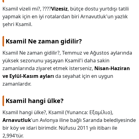
Ksamil vizeli mi?,
????️
Vizesiz
, bütçe dostu yurtdışı tatili
KAPLICALAR
yapmak için en iyi rotalardan biri Arnavutluk'un yazlık
İLETİŞİM
şehri Ksamil.
Ksamil Ne zaman gidilir?
Ksamil Ne zaman gidilir?,
Temmuz ve Ağustos aylarında
yüksek sezonunu yaşayan Ksamil'i daha sakin
zamanlarında ziyaret etmek isterseniz,
Nisan-Haziran
ve Eylül-Kasım ayları
da seyahat için en uygun
zamanlardır.
Ksamil hangi ülke?
Ksamil hangi ülke?,
Ksamil (Yunanca: Εξαμίλιο),
Arnavutluk
'un Avlonya iline bağlı Saranda belediyesinde
bir köy ve idari birimdir. Nüfusu 2011 yılı itibarı ile
2,994'tür.