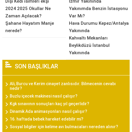
Dişi Kedi isimleri ekşi
İzmir Yakınında
2024 2025 Okullar Ne
Yakınımda Benzin İstasyonu
Zaman Açılacak?
Var Mı?
Şahane Hayatım Manje
Hava Durumu Kepez/Antalya
nerede?
Yakınında
Kahvaltı Mekanları
Beylikdüzü İstanbul
Yakınında
SON BAŞLIKLAR
Ali, Burcu ve Kerim cinayet zanlısıdır. Bilmecenin cevabı
nedir?
Buzlu içecek makinesi nasıl çalışır?
Kgk sınavının sonuçları kaç yıl geçerlidir?
Dinamik Ada animasyonları nasıl çalışır?
16. haftada bebek hareket edebilir mi?
Sosyal bilgiler için kelime avı bulmacaları nereden alınır?