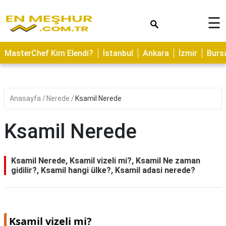
×
☰
ASTROLOJİ
MasterChef Kim Elendi?
İstanbul
Ankara
İzmir
Burs
SAĞLIK
YEMEK
TARİFLERİ
Anasayfa
Nerede
Ksamil Nerede
GEZİLECEK
YERLER
Ksamil Nerede
CİLT
BAKIMI
Ksamil Nerede, Ksamil vizeli mi?, Ksamil Ne zaman
gidilir?, Ksamil hangi ülke?, Ksamil adasi nerede?
NEDİR
KAMP
ALANLARI
Ksamil vizeli mi?
HAMİLELİK