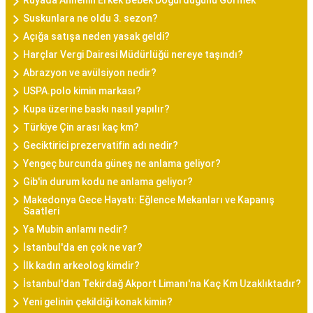
Rüyada Annenin Erkek Bebek Doğurduğunu Görmek
Suskunlara ne oldu 3. sezon?
Açığa satışa neden yasak geldi?
Harçlar Vergi Dairesi Müdürlüğü nereye taşındı?
Abrazyon ve avülsiyon nedir?
USPA.polo kimin markası?
Kupa üzerine baskı nasıl yapılır?
Türkiye Çin arası kaç km?
Geciktirici prezervatifin adı nedir?
Yengeç burcunda güneş ne anlama geliyor?
Gib'in durum kodu ne anlama geliyor?
Makedonya Gece Hayatı: Eğlence Mekanları ve Kapanış
Saatleri
Ya Mubin anlamı nedir?
İstanbul'da en çok ne var?
İlk kadın arkeolog kimdir?
İstanbul'dan Tekirdağ Akport Limanı'na Kaç Km Uzaklıktadır?
Yeni gelinin çekildiği konak kimin?