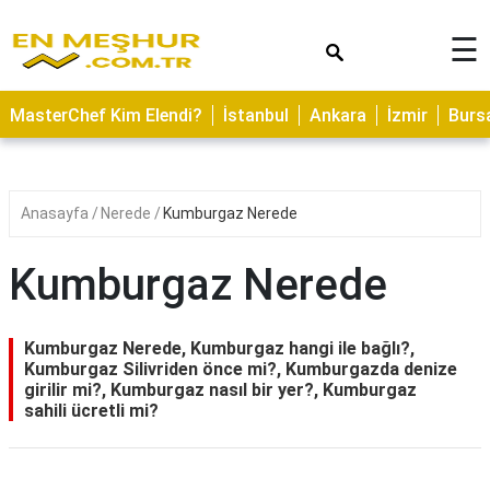
×
☰
ASTROLOJİ
MasterChef Kim Elendi?
İstanbul
Ankara
İzmir
Burs
SAĞLIK
YEMEK
TARİFLERİ
Anasayfa
Nerede
Kumburgaz Nerede
GEZİLECEK
YERLER
Kumburgaz Nerede
CİLT
BAKIMI
Kumburgaz Nerede, Kumburgaz hangi ile bağlı?,
Kumburgaz Silivriden önce mi?, Kumburgazda denize
NEDİR
girilir mi?, Kumburgaz nasıl bir yer?, Kumburgaz
sahili ücretli mi?
KAMP
ALANLARI
HAMİLELİK