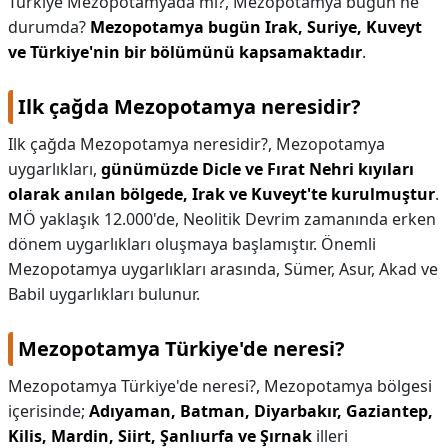
Türkiye Mezopotamyada mı?,
Mezopotamya bugün ne
durumda?
Mezopotamya bugün Irak, Suriye, Kuveyt
ve Türkiye'nin bir bölümünü kapsamaktadır
.
Ilk çağda Mezopotamya neresidir?
Ilk çağda Mezopotamya neresidir?,
Mezopotamya
uygarlıkları,
günümüzde Dicle ve Fırat Nehri kıyıları
olarak anılan bölgede, Irak ve Kuveyt'te kurulmuştur
.
MÖ yaklaşık 12.000'de, Neolitik Devrim zamanında erken
dönem uygarlıkları oluşmaya başlamıştır. Önemli
Mezopotamya uygarlıkları arasında, Sümer, Asur, Akad ve
Babil uygarlıkları bulunur.
Mezopotamya Türkiye'de neresi?
Mezopotamya Türkiye'de neresi?,
Mezopotamya bölgesi
içerisinde;
Adıyaman, Batman, Diyarbakır, Gaziantep,
Kilis, Mardin, Siirt, Şanlıurfa ve Şırnak
illeri