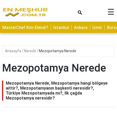
×
☰
ASTROLOJİ
MasterChef Kim Elendi?
İstanbul
Ankara
İzmir
Burs
SAĞLIK
YEMEK
TARİFLERİ
Anasayfa
Nerede
Mezopotamya Nerede
GEZİLECEK
YERLER
Mezopotamya Nerede
CİLT
BAKIMI
Mezopotamya Nerede, Mezopotamya hangi bölgeye
aittir?, Mezopotamyanın başkenti neresidir?,
NEDİR
Türkiye Mezopotamyada mı?, Ilk çağda
Mezopotamya neresidir?
KAMP
ALANLARI
HAMİLELİK