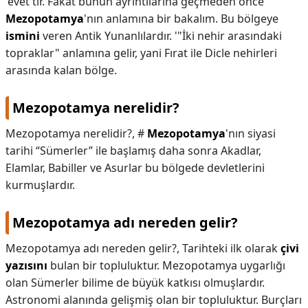
'evet'tir. Fakat bunun ayrıntılarına geçmeden önce
Mezopotamya
'nın anlamına bir bakalım. Bu bölgeye
ismini
veren Antik Yunanlılardır. '"İki nehir arasındaki
topraklar" anlamına gelir, yani Fırat ile Dicle nehirleri
arasında kalan bölge.
Mezopotamya nerelidir?
Mezopotamya nerelidir?,
#
Mezopotamya
'nın siyasi
tarihi “Sümerler” ile başlamış daha sonra Akadlar,
Elamlar, Babiller ve Asurlar bu bölgede devletlerini
kurmuşlardır.
Mezopotamya adı nereden gelir?
Mezopotamya adı nereden gelir?,
Tarihteki ilk olarak
çivi
yazısını
bulan bir topluluktur. Mezopotamya uygarlığı
olan Sümerler bilime de büyük katkısı olmuşlardır.
Astronomi alanında gelişmiş olan bir topluluktur. Burçları