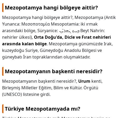
Mezopotamya hangi bölgeye aittir?
KAPLICALAR
Mezopotamya hangi bölgeye aittir?,
Mezopotamya (Antik
İLETİŞİM
Yunanca: Μεσοποταμία Mesopotamia: iki ırmak
arasındaki bölge, Süryanice: ܒܹܝܬܼ ܢܲܗܪ̈ܝܼܢ Beyt Nahrin:
nehirler ülkesi),
Orta Doğu'da, Dicle ve Fırat nehirleri
arasında kalan bölge
. Mezopotamya günümüzde Irak,
kuzeydoğu Suriye, Güneydoğu Anadolu Bölgesi ve
güneybatı İran topraklarından oluşmaktadır.
Mezopotamyanın başkenti neresidir?
Mezopotamyanın başkenti neresidir?,
Urum
kenti,
Birleşmiş Milletler Eğitim, Bilim ve Kültür. Örgütü
(UNESCO) listesine girdi.
Türkiye Mezopotamyada mı?