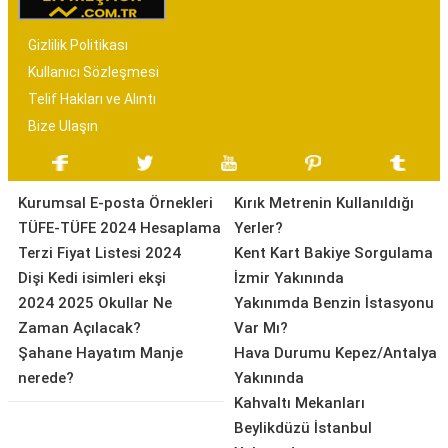
Gizlilik Politikası
Kullanıcı Sözleşmesi
Telif Hakları ve Alıntı
Bize Ulaşın
Kurumsal E-posta Örnekleri
Kırık Metrenin Kullanıldığı
TÜFE-TÜFE 2024 Hesaplama
Yerler?
Terzi Fiyat Listesi 2024
Kent Kart Bakiye Sorgulama
Dişi Kedi isimleri ekşi
İzmir Yakınında
2024 2025 Okullar Ne
Yakınımda Benzin İstasyonu
Zaman Açılacak?
Var Mı?
Şahane Hayatım Manje
Hava Durumu Kepez/Antalya
nerede?
Yakınında
Kahvaltı Mekanları
Beylikdüzü İstanbul