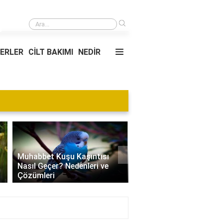
›
Kgk sınavının sonuçları kaç yıl geçerlidir?
YERLER
CİLT BAKIMI
NEDİR
›
Muhabbet Kuşu Kaşıntısı
Nasıl Geçer? Nedenleri ve
Edamame Nedir? Faydal
Çözümleri
Tüketimi ve Tarif Öneril