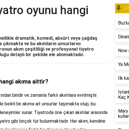
yatro oyunu hangi
R
Buzlu
Dinam
nellikle dramatik, komedi, absürt veya çağdaş
ya çıkmakta ve bu akımların unsurlarını
ronun akım çeşitliliği ve profesyonel tiyatro
Now o
uğu detaylı bir şekilde ele alınmaktadır.
Ya Mu
İlk k
hangi akıma aittir?
İstan
ından biridir ve zamanla farklı akımlara evrilmiştir.
Kaç K
e belirli bir akıma ait unsurlar taşımakta olup, bu
Mary 
 deneyimler sunar. Tiyatroda öne çıkan akımlar arasında
kullan
yatro gibi birçok tür bulunmaktadır. Her akım, kendine