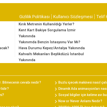
Gizlilik Politikası
Kullanıcı Sözleşmesi
Telif 
Kırık Metrenin Kullanıldığı Yerler?
Kent Kart Bakiye Sorgulama İzmir
Yakınında
Yakınımda Benzin İstasyonu Var Mı?
acak?
Hava Durumu Kepez/Antalya Yakınında
Kahvaltı Mekanları Beylikdüzü İstanbul
Yakınında
ır. Bilmecenin cevabı nedir?
Buzlu içecek makinesi nasıl çal
lidir?
Dinamik Ada animasyonları nasıl
mi?
Sosyal bilgiler için kelime avı 
Now or Never Anlamı Nedir?