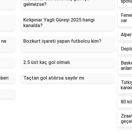
sporu
gelmezse?
Fener
Kırkpınar Yagli Güreşi 2025 hangi
var
kanalda?
Alper
 ne
Bozkurt işareti yapan futbolcu kim?
Depla
2.5 üst kaç gol olmalı
Baske
anlam
beri
Taçtan gol atılırsa sayılır mı
Türki
kanal
80 kil
Ziraa
geçer