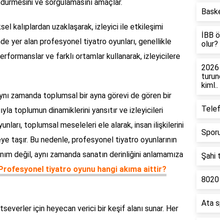
şündürmesini ve sorgulamasını amaçlar.
Bask
el kalıplardan uzaklaşarak, izleyici ile etkileşimi
İBB ö
de yer alan profesyonel tiyatro oyunları, genellikle
olur?
performanslar ve farklı ortamlar kullanarak, izleyicilere
2026 
turun
kiml..
 aynı zamanda toplumsal bir ayna görevi de gören bir
Tele
ğıyla toplumun dinamiklerini yansıtır ve izleyicileri
ları, toplumsal meseleleri ele alarak, insan ilişkilerini
Sporu
eye taşır. Bu nedenle, profesyonel tiyatro oyunlarının
anım değil, aynı zamanda sanatın derinliğini anlamamıza
Şahi 
Profesyonel tiyatro oyunu hangi akıma aittir?
8020 
Ata s
atseverler için heyecan verici bir keşif alanı sunar. Her