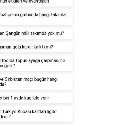
nun etkileri ve avantajları
bahçe'nin grubunda hangi takımlar
en Şengün milli takımda yok mu?
sman golü kuralı kalktı mı?
tbolda topun ayağa çarpması ne
a gelir?
ye Sırbistan maçı bugün hangi
da?
o biri 1 ayda kaç kilo verir
t Türkiye Kupası kartları ligde
li mi?