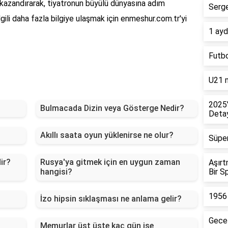
if kazandırarak, tiyatronun büyülü dünyasına adım
Serge
lgili daha fazla bilgiye ulaşmak için enmeshur.com.tr'yi
1 ayd
Futbo
U21 m
2025'
Bulmacada Dizin veya Gösterge Nedir?
Detay
Akıllı saata oyun yüklenirse ne olur?
Süper
ir?
Rusya'ya gitmek için en uygun zaman
Aşırt
hangisi?
Bir S
1956 
İzo hipsin sıklaşması ne anlama gelir?
Gece 
Memurlar üst üste kaç gün işe