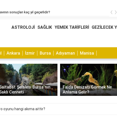
‹
avının sonuçları kaç yıl geçerlidir?
ASTROLOJİ
SAĞLIK
YEMEK TARİFLERİ
GEZİLECEK 
l
Ankara
İzmir
Bursa
Adıyaman
Manisa
Saitabat Şelalesi Bursa’nın
Falda Denizatı Görmek Ne
Saklı Cenneti
Anlama Gelir?
ro oyunu hangi akıma aittir?