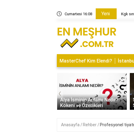
Yeni
esi nasıl çalışır?
Cumartesi 16:08
Kgk sın
MasterChef Kim Elendi?
İstanbu
‹
Kapısı Tasarım Trendleri
rn, Klasik ve
Alya İsminin Anlamı Nedir?
alist Modeller
Kökeni ve Özellikleri
Anasayfa
Rehber
Profesyonel tiyat