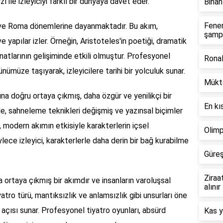
 ile izleyiciyi farklı bir dünyaya davet eder.
Binan
Fene
an ve Roma dönemlerine dayanmaktadır. Bu akım,
şamp
 yapılar izler. Örneğin, Aristoteles'in poetiği, dramatik
natlarının gelişiminde etkili olmuştur. Profesyonel
Ronal
ünümüze taşıyarak, izleyicilere tarihi bir yolculuk sunar.
Mükt
ına doğru ortaya çıkmış, daha özgür ve yenilikçi bir
En kı
e, sahneleme teknikleri değişmiş ve yazınsal biçimler
, modern akımın etkisiyle karakterlerin içsel
Olimp
ylece izleyici, karakterlerle daha derin bir bağ kurabilme
Güreş
Ziraa
a ortaya çıkmış bir akımdır ve insanların varoluşsal
alınır
atro türü, mantıksızlık ve anlamsızlık gibi unsurları öne
ış açısı sunar. Profesyonel tiyatro oyunları, absürd
Kas y