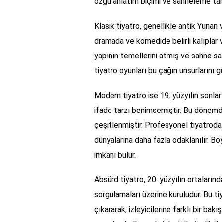
özgü anlatım biçimi ve sahneleme tarzı
Klasik tiyatro, genellikle antik Yun
dramada ve komedide belirli kalıplar ve
yapının temellerini atmış ve sahne sa
tiyatro oyunları bu çağın unsurlarını g
Modern tiyatro ise 19. yüzyılın sonlar
ifade tarzı benimsemiştir. Bu dönemd
çeşitlenmiştir. Profesyonel tiyatroda
dünyalarına daha fazla odaklanılır. Bö
imkanı bulur.
Absürd tiyatro, 20. yüzyılın ortalarınd
sorgulamaları üzerine kuruludur. Bu tiy
çıkararak, izleyicilerine farklı bir bak