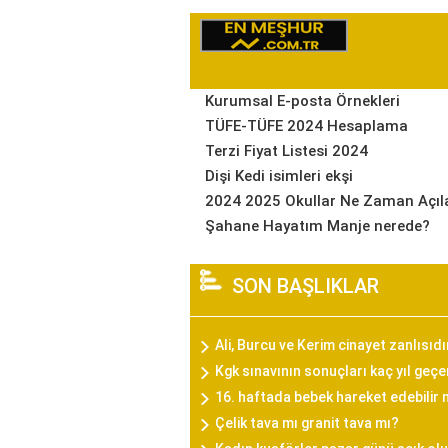
Kurumsal E-posta Örnekleri
TÜFE-TÜFE 2024 Hesaplama
Terzi Fiyat Listesi 2024
Dişi Kedi isimleri ekşi
2024 2025 Okullar Ne Zaman Açıl
Şahane Hayatım Manje nerede?
SON BAŞLIKLAR
Ali, Burcu ve Kerim cinayet zanlısıd
Kgk sınavının sonuçları kaç yıl geçer
16. haftada bebek hareket edebilir 
Çelik tava mı granit tava mı?