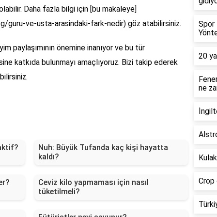
gidiy
bilir. Daha fazla bilgi için [bu makaleye]
/guru-ve-usta-arasindaki-fark-nedir) göz atabilirsiniz.
Spor 
Yönt
yim paylaşımının önemine inanıyor ve bu tür
20 ya
ine katkıda bulunmayı amaçlıyoruz. Bizi takip ederek
lirsiniz.
Fener
ne z
İngilt
Alstr
ktif?
Nuh: Büyük Tufanda kaç kişi hayatta
kaldı?
Kulak
Crop 
er?
Ceviz kilo yapmaması için nasıl
tüketilmeli?
Türki