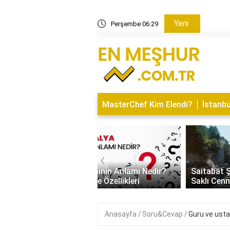
Yeni
zalanırsa ne olur?
Perşembe 06:29
Baskı b
MasterChef Kim Elendi?
İstanbu
‹
İsminin Anlamı Nedir?
Saitabat Şelalesi Bursa’nın
 ve Özellikleri
Saklı Cenneti
Anasayfa
Soru&Cevap
Guru ve usta