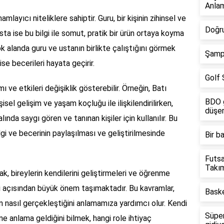
Anlam
amlayıcı niteliklere sahiptir. Guru, bir kişinin zihinsel ve
Doğru
sta ise bu bilgi ile somut, pratik bir ürün ortaya koyma
k alanda guru ve ustanın birlikte çalıştığını görmek
Şampi
se becerileri hayata geçirir.
Golf 
ı ve etkileri değişiklik gösterebilir. Örneğin, Batı
BDO g
sel gelişim ve yaşam koçluğu ile ilişkilendirilirken,
düşe
lında saygı gören ve tanınan kişiler için kullanılır. Bu
gi ve becerinin paylaşılması ve geliştirilmesinde
Bir b
Futsa
Takım
ak, bireylerin kendilerini geliştirmeleri ve öğrenme
eri açısından büyük önem taşımaktadır. Bu kavramlar,
Baske
 nasıl gerçekleştiğini anlamamıza yardımcı olur. Kendi
Süper
ne anlama geldiğini bilmek, hangi role ihtiyaç