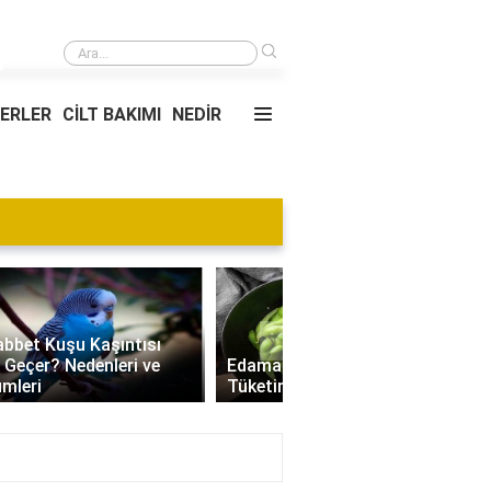
›
Baskı balatası arızalanırsa ne olur?
YERLER
CİLT BAKIMI
NEDİR
Blog
›
Villa Kapısı Tasarım Tr
Edamame Nedir? Faydaları,
| Modern, Klasik ve
Tüketimi ve Tarif Önerileri
Minimalist Modeller