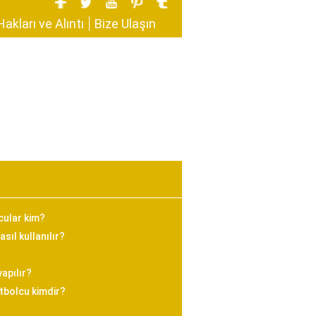
Hakları ve Alıntı
Bize Ulaşın
cular kim?
sıl kullanılır?
yapılır?
utbolcu kimdir?