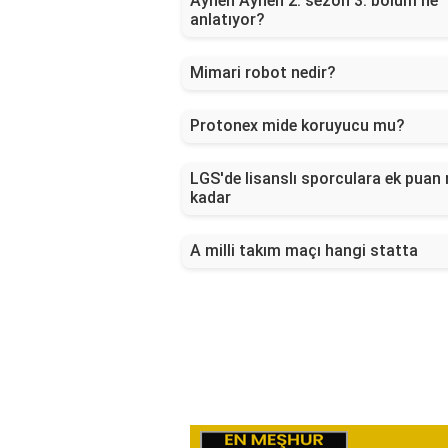
Aynen Aynen 2. sezon 3. bölüm ne
anlatıyor?
Mimari robot nedir?
Protonex mide koruyucu mu?
LGS'de lisanslı sporculara ek puan 
kadar
A milli takım maçı hangi statta