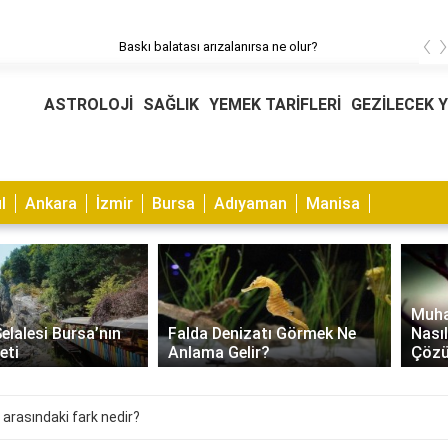
‹
alatası arızalanırsa ne olur?
ASTROLOJİ
SAĞLIK
YEMEK TARİFLERİ
GEZİLECEK 
l
Ankara
İzmir
Bursa
Adıyaman
Manisa
Muhabbet Kuşu Kaşıntısı
Falda Denizatı Görmek Ne
Nasıl Geçer? Nedenleri ve
Anlama Gelir?
Çözümleri
 arasındaki fark nedir?