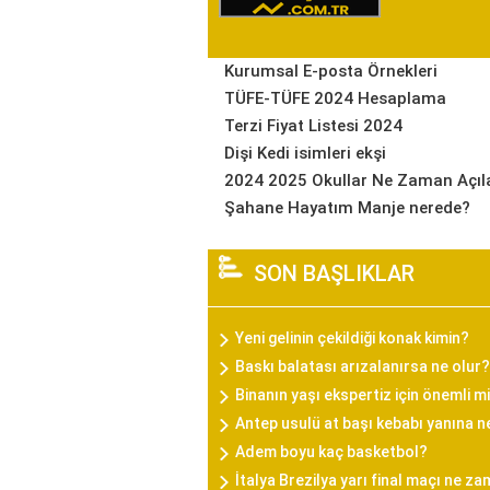
Kurumsal E-posta Örnekleri
TÜFE-TÜFE 2024 Hesaplama
Terzi Fiyat Listesi 2024
Dişi Kedi isimleri ekşi
2024 2025 Okullar Ne Zaman Açıl
Şahane Hayatım Manje nerede?
SON BAŞLIKLAR
Yeni gelinin çekildiği konak kimin?
Baskı balatası arızalanırsa ne olur?
Binanın yaşı ekspertiz için önemli m
Antep usulü at başı kebabı yanına n
Adem boyu kaç basketbol?
İtalya Brezilya yarı final maçı ne z