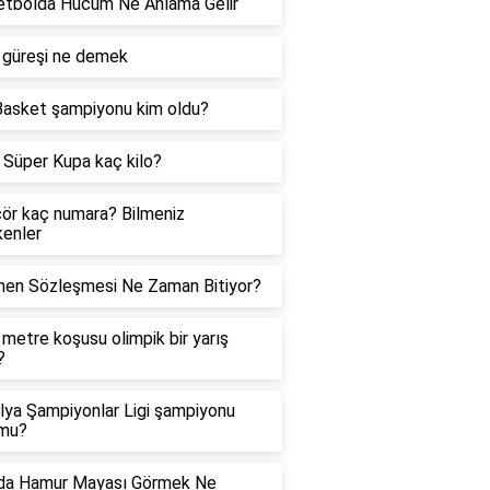
etbolda Hücum Ne Anlama Gelir
 güreşi ne demek
asket şampiyonu kim oldu?
Süper Kupa kaç kilo?
ör kaç numara? Bilmeniz
enler
hen Sözleşmesi Ne Zaman Bitiyor?
metre koşusu olimpik bir yarış
?
lya Şampiyonlar Ligi şampiyonu
 mu?
da Hamur Mayası Görmek Ne