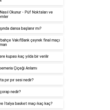
or
Nasıl Okunur - Püf Noktaları ve
emler
şında dansa başlanır mı?
bahçe VakıfBank çeyrek final maçı
aman
ere kupası kaç yılda bir verilir
oemeria Çiçeği Anlamı
ta pır pır sesi nedir?
çorap nedir?
ye İtalya basket maçı kaç kaç?