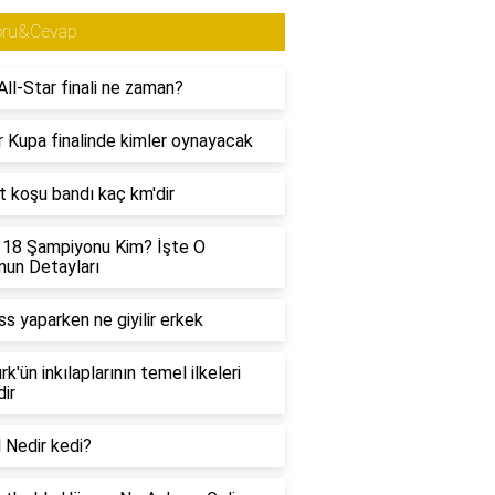
oru&Cevap
ll-Star finali ne zaman?
 Kupa finalinde kimler oynayacak
t koşu bandı kaç km'dir
 18 Şampiyonu Kim? İşte O
un Detayları
ss yaparken ne giyilir erkek
rk'ün inkılaplarının temel ilkeleri
dir
l Nedir kedi?