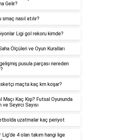
a Gelir?
 smaç nasıl atılır?
yonlar Ligi gol rekoru kimde?
Saha Ölçüleri ve Oyun Kuralları
elişmiş pusula parçası nereden
r?
asketçi maçta kaç km koşar?
l Maçı Kaç Kişi? Futsal Oyununda
 ve Seyirci Sayısı
tbolda uzatmalar kaç periyot
 Lig'de 4 olan takım hangi lige