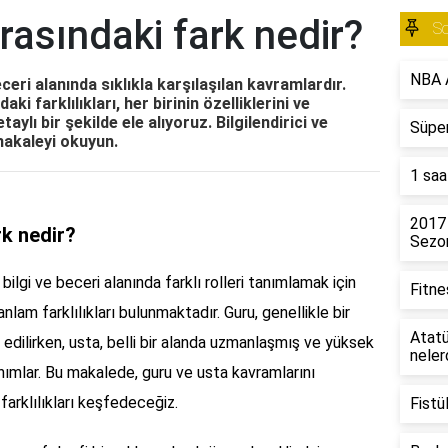
rasındaki fark nedir?
S
NBA A
eceri alanında sıklıkla karşılaşılan kavramlardır.
i farklılıkları, her birinin özelliklerini ve
aylı bir şekilde ele alıyoruz. Bilgilendirici ve
Süper
makaleyi okuyun.
1 saa
2017
rk nedir?
Sezon
 bilgi ve beceri alanında farklı rolleri tanımlamak için
Fitne
 anlam farklılıkları bulunmaktadır. Guru, genellikle bir
Atatü
 edilirken, usta, belli bir alanda uzmanlaşmış ve yüksek
neler
anımlar. Bu makalede, guru ve usta kavramlarını
farklılıkları keşfedeceğiz.
Fistü