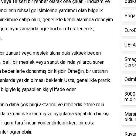
Bask
 veya felsefi bir rehber olarak öne çıkar. Hinduizm ve
ncilerin ruhsal gelişimlerine yardımcı olan bilgelik
Boğa
gi birikimine sahip olup, genellikle kendi alanında deneyim
 guru aynı zamanda öğretici bir rol üstlenerek,
EuroB
.
UEFA 
 bir zanaat veya meslek alanındaki yüksek beceri
Smaç
a, belli bir meslek veya sanat dalında yıllarca süren
Gerek
ecerilerle donanmış bir kişidir. Örneğin, bir ustanın
Osim
nlarda yetkin olması beklenir. Usta, genellikle pratik
 bilgiyle iş yapabilen kişiyi ifade eder.
3000 
mıdır
rinin daha çok bilgi aktarımı ve rehberlik etme rolü
alanda uzmanlık kazanmış ve uygulama yapabilen bir kişi
Marsi
oldu
ir guru tarafından yönlendirilebilirken, bir usta
iler öğrenebilir.
Rüya