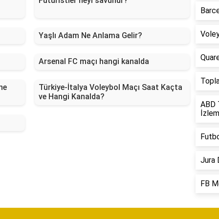
Fütüristler neyi savunur?
Barce
Voley
Yaşlı Adam Ne Anlama Gelir?
Quare
Arsenal FC maçı hangi kanalda
Topl
ne
Türkiye-İtalya Voleybol Maçı Saat Kaçta
ve Hangi Kanalda?
ABD T
İzlem
Futbo
Jura 
FB M