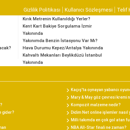
Gizlilik Politikası
Kullanıcı Sözleşmesi
Telif 
Kırık Metrenin Kullanıldığı Yerler?
Kent Kart Bakiye Sorgulama İzmir
Yakınında
Yakınımda Benzin İstasyonu Var Mı?
acak?
Hava Durumu Kepez/Antalya Yakınında
Kahvaltı Mekanları Beylikdüzü İstanbul
Yakınında
Kaçış'ta oynayan yabancı oyun
Mary & May göz çevresi kremi na
i?
Kompozit malzeme nedir?
e gider?
Didim Net online işlemler nasıl 
Milli takımda en çok gol atan f
aman
NBA All-Star finali ne zaman?