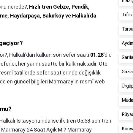
Elazı
yonu nerede?,
Hızlı tren Gebze, Pendik,
Tiflis
me, Haydarpaşa, Bakırköy ve Halkalı'da
Tarsu
geçiyor?
Aydın
or?,
Halkalı'dan kalkan son sefer saati
01.28
'dir.
Sarıl
eferler, her yarım saatte bir kalkmaktadır. Öte
Gazia
smî tatillerde sefer saatlerinde değişiklik
e en güncel bilgileri Marmaray'ın resmî web
Ürgüp
Mudan
r mu?
Rüyad
Halkalı İstasyonu'nda ise ilk tren 05:58 son tren
Konya
r. Marmaray 24 Saat Açık Mı? Marmaray