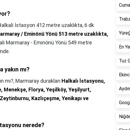
Cumal
yor?
Trabz
alkali İstasyon 412 metre uzaklıkta, 6 dk
Yüreğ
Marmaray / Eminönü Yönü 513 metre uzaklıkta,
kali Marmaray - Eminönü Yönü 549 metre
En Ya
inde.
Tuz G
'a yakın mı?
Ekinci
ın mı?,
Marmaray durakları
Halkalı İstasyonu,
Aydın
Menekşe, Florya, Yeşilköy, Yeşilyurt,
 Zeytinburnu, Kazlıçeşme, Yenikapı ve
Googl
Niğde
istasyonu nerede?