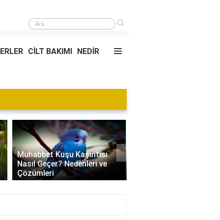
›
İstanbul'dan Tekirdağ Akport Limanı'na Kaç Km Uzaklıktadır?
YERLER
CİLT BAKIMI
NEDİR
Blog
›
Villa Kapısı Tasarım Tr
Edamame Nedir? Faydaları,
| Modern, Klasik ve
Tüketimi ve Tarif Önerileri
Minimalist Modeller