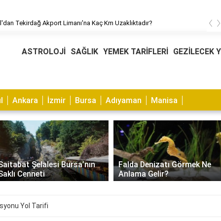
‹
l'dan Tekirdağ Akport Limanı'na Kaç Km Uzaklıktadır?
ASTROLOJİ
SAĞLIK
YEMEK TARİFLERİ
GEZİLECEK 
l
Ankara
İzmir
Bursa
Adıyaman
Manisa
Muhabbet Kuşu Kaşıntısı
Falda Denizatı Görmek Ne
Nasıl Geçer? Nedenleri ve
Anlama Gelir?
Çözümleri
asyonu Yol Tarifi