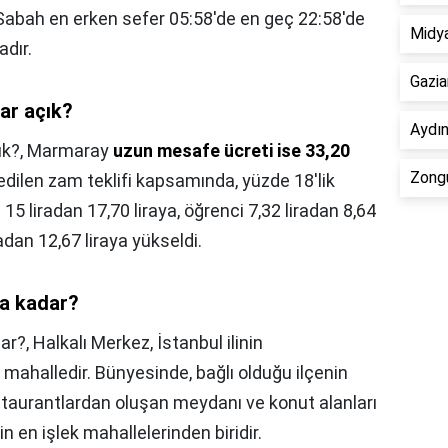
Sabah en erken sefer 05:58'de en geç 22:58'de
Midy
dır.
Gazia
ar açık?
Aydın
ık?,
Marmaray
uzun mesafe ücreti ise 33,20
Zongu
 edilen zam teklifi kapsamında, yüzde 18'lik
15 liradan 17,70 liraya, öğrenci 7,32 liradan 8,64
iradan 12,67 liraya yükseldi.
a kadar?
ar?,
Halkalı Merkez, İstanbul ilinin
r mahalledir. Bünyesinde, bağlı olduğu ilçenin
staurantlardan oluşan meydanı ve konut alanları
n en işlek mahallelerinden biridir.