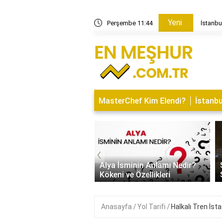
Yeni
rdağ Akport Limanı'na Kaç Km Uzaklıktadır?
Perşembe 11:44
İstanbu
MasterChef Kim Elendi?
İstanbu
‹
İsminin Anlamı Nedir?
Saitabat Şelalesi Bursa’nın
 ve Özellikleri
Saklı Cenneti
Anasayfa
Yol Tarifi
Halkalı Tren İst