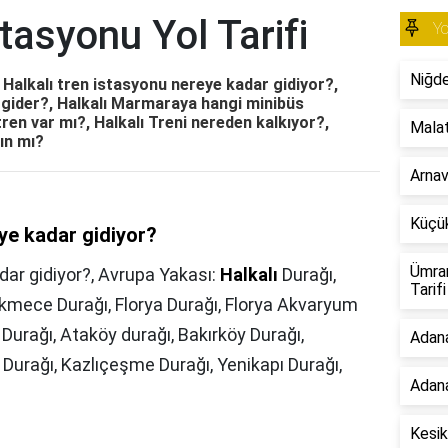
tasyonu Yol Tarifi
Yo
Niğde
, Halkalı tren istasyonu nereye kadar gidiyor?,
 gider?, Halkalı Marmaraya hangi minibüs
 tren var mı?, Halkalı Treni nereden kalkıyor?,
Malat
ın mı?
Arnav
Küçük
eye kadar gidiyor?
Ümran
dar gidiyor?,
Avrupa Yakası:
Halkalı
Durağı,
Tarifi
mece Durağı, Florya Durağı, Florya Akvaryum
t Durağı, Ataköy durağı, Bakırköy Durağı,
Adan
Durağı, Kazlıçeşme Durağı, Yenikapı Durağı,
Adana
Kesik