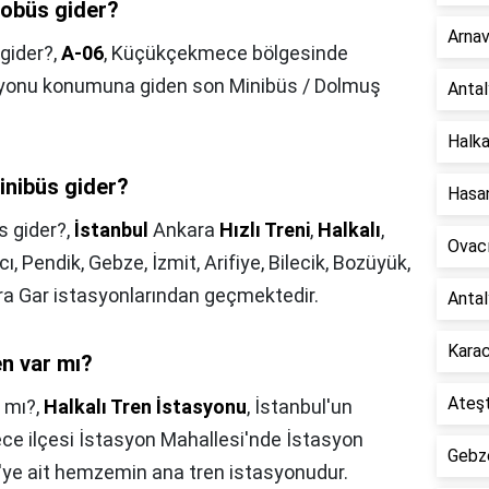
tobüs gider?
Arnav
 gider?,
A-06
, Küçükçekmece bölgesinde
syonu konumuna giden son Minibüs / Dolmuş
Antal
Halka
inibüs gider?
Hasan
s gider?,
İstanbul
Ankara
Hızlı Treni
,
Halkalı
,
Ovacı
 Pendik, Gebze, İzmit, Arifiye, Bilecik, Bozüyük,
ara Gar istasyonlarından geçmektedir.
Antal
Karac
en var mı?
Ateşt
r mı?,
Halkalı Tren İstasyonu
, İstanbul'un
e ilçesi İstasyon Mahallesi'nde İstasyon
Gebze
'ye ait hemzemin ana tren istasyonudur.