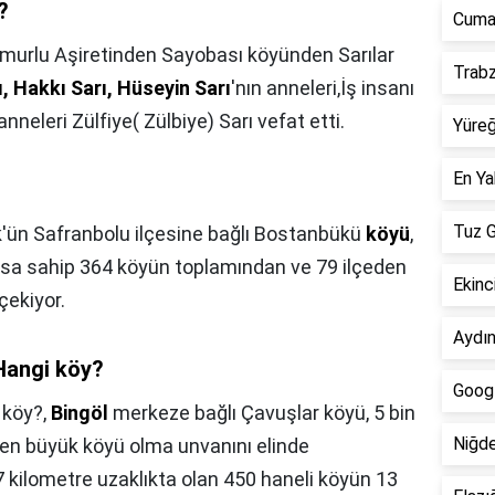
?
Cumal
murlu Aşiretinden Sayobası köyünden Sarılar
Trabz
, Hakkı Sarı, Hüseyin Sarı
'nın anneleri,İş insanı
nneleri Zülfiye( Zülbiye) Sarı vefat etti.
Yüreğ
En Ya
Tuz G
'ün Safranbolu ilçesine bağlı Bostanbükü
köyü
,
nüfusa sahip 364 köyün toplamından ve 79 ilçeden
Ekinci
çekiyor.
Aydın
Hangi köy?
Googl
 köy?,
Bingöl
merkeze bağlı Çavuşlar köyü, 5 bin
Niğde
n en büyük köyü olma unvanını elinde
 kilometre uzaklıkta olan 450 haneli köyün 13