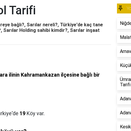
l Tarifi
Yo
Niğde
ereye bağlı?, Sarılar nereli?, Türkiye'de kaç tane
, Sarılar Holding sahibi kimdir?, Sarılar inşaat
Malat
Arnav
Küçük
ra ilinin Kahramankazan ilçesine bağlı bir
Ümran
Tarifi
Adan
Adana
ürkiye'de
19
Köy var.
Kesik