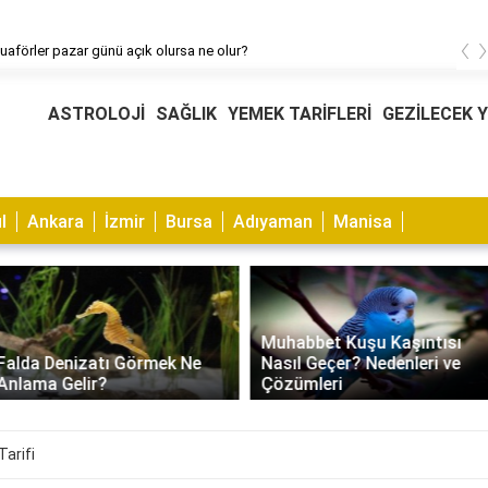
‹
uaförler pazar günü açık olursa ne olur?
ASTROLOJİ
SAĞLIK
YEMEK TARİFLERİ
GEZİLECEK 
l
Ankara
İzmir
Bursa
Adıyaman
Manisa
Muhabbet Kuşu Kaşıntısı
Falda Denizatı Görmek Ne
Nasıl Geçer? Nedenleri ve
Anlama Gelir?
Çözümleri
Tarifi