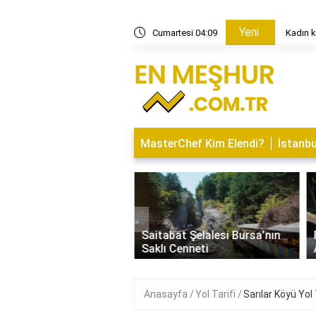
Yeni
zar günü açık olursa ne olur?
Cumartesi 04:09
Kadın k
MasterChef Kim Elendi?
İstanbu
‹
İsminin Anlamı Nedir?
Saitabat Şelalesi Bursa’nın
 ve Özellikleri
Saklı Cenneti
Anasayfa
Yol Tarifi
Sarılar Köyü Yol 