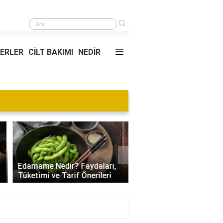
›
Kadın kuaförler pazar günü açık olursa ne olur?
YERLER
CİLT BAKIMI
NEDİR
Blog
›
Villa Kapısı Tasarım Tr
Edamame Nedir? Faydaları,
| Modern, Klasik ve
Tüketimi ve Tarif Önerileri
Minimalist Modeller