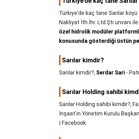
Türkiye'de kaç tane Sarılar
Türkiye'de kaç tane Sarılar köyü
Nakliyat İth.İhr. Ltd.Şti unvanı 
özel hidrolik modüler platformla
konusunda gösterdiği üstün per
Sarılar kimdir?
Sarılar kimdir?,
Serdar Sari
- Patr
Sarılar Holding sahibi kimd
Sarılar Holding sahibi kimdir?,
Fa
İnşaat'ın Yönetim Kurulu Başka
| Facebook.