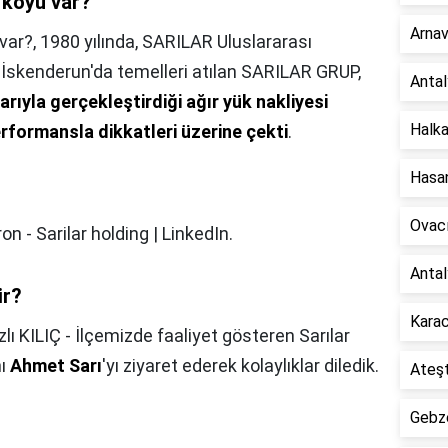
 köyü var?
Arnav
 var?,
1980 yılında, SARILAR Uluslararası
ile İskenderun'da temelleri atılan SARILAR GRUP,
Antal
rıyla gerçekleştirdiği ağır yük nakliyesi
Halka
formansla dikkatleri üzerine çekti
.
Hasan
Ovacı
on - Sarilar holding | LinkedIn.
Antal
ir?
Karac
zlı KILIÇ - İlçemizde faaliyet gösteren Sarılar
nı
Ahmet Sarı
'yı ziyaret ederek kolaylıklar diledik.
Ateşt
Gebze