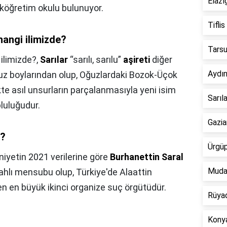
Elazı
ilköğretim okulu bulunuyor.
Tiflis
hangi ilimizde?
Tarsu
ilimizde?,
Sarılar
“sarılı, sarılu”
aşireti
diğer
Aydın
ğuz boylarından olup, Oğuzlardaki Bozok-Üçok
kte asıl unsurların parçalanmasıyla yeni isim
Sarıl
luluğudur.
Gazia
r?
Ürgüp
iyetin 2021 verilerine göre
Burhanettin Saral
Mudan
lahlı mensubu olup, Türkiye'de Alaattin
n en büyük ikinci organize suç örgütüdür.
Rüyad
Konya