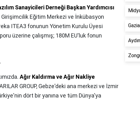
azılım Sanayicileri Derneği Başkan Yardımcısı
Midy
a Girişimcilik Eğitim Merkezi ve İnkübasyon
Gazia
ureka ITEA3 fonunun Yönetim Kurulu Üyesi
aporu üzerine çalışmış; 180M EU'luk fonun
Aydın
Zongu
?
ımızda.
Ağır Kaldırma ve Ağır Nakliye
ARILAR GROUP, Gebze'deki ana merkezi ve İzmir
Türkiye'nin dört bir yanına ve tüm Dünya'ya