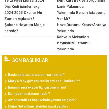
Terzi Fiyat Listesi 2024
Kent Kart Bakiye Sorgulama
Dişi Kedi isimleri ekşi
İzmir Yakınında
2024 2025 Okullar Ne
Yakınımda Benzin İstasyonu
Zaman Açılacak?
Var Mı?
Şahane Hayatım Manje
Hava Durumu Kepez/Antalya
nerede?
Yakınında
Kahvaltı Mekanları
Beylikdüzü İstanbul
Yakınında
SON BAŞLIKLAR
Baskı balatası arızalanırsa ne olur?
Mary & May göz çevresi kremi nasıl kullanılır?
Binanın yaşı ekspertiz için önemli mi?
Kompozit malzeme nedir?
Antep usulü at başı kebabı yanına ne gider?
Didim Net online işlemler nasıl yapılır?