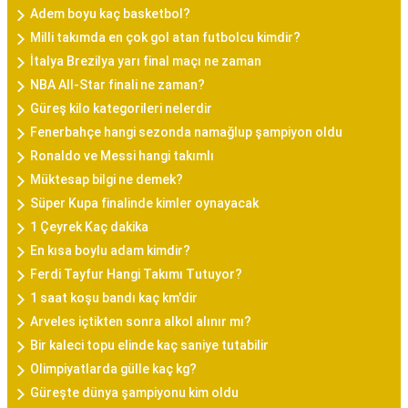
Adem boyu kaç basketbol?
Milli takımda en çok gol atan futbolcu kimdir?
İtalya Brezilya yarı final maçı ne zaman
NBA All-Star finali ne zaman?
Güreş kilo kategorileri nelerdir
Fenerbahçe hangi sezonda namağlup şampiyon oldu
Ronaldo ve Messi hangi takımlı
Müktesap bilgi ne demek?
Süper Kupa finalinde kimler oynayacak
1 Çeyrek Kaç dakika
En kısa boylu adam kimdir?
Ferdi Tayfur Hangi Takımı Tutuyor?
1 saat koşu bandı kaç km'dir
Arveles içtikten sonra alkol alınır mı?
Bir kaleci topu elinde kaç saniye tutabilir
Olimpiyatlarda gülle kaç kg?
Güreşte dünya şampiyonu kim oldu