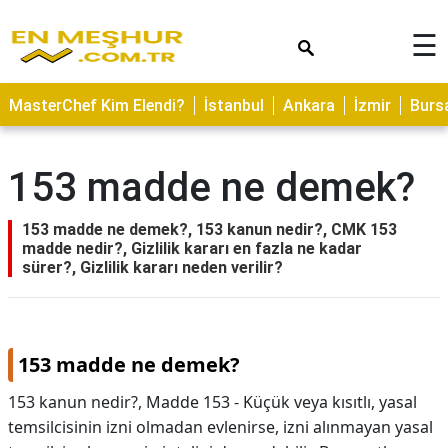
×
☰
ASTROLOJİ
MasterChef Kim Elendi?
İstanbul
Ankara
İzmir
Burs
SAĞLIK
YEMEK
153 madde ne demek?
TARİFLERİ
GEZİLECEK
153 madde ne demek?, 153 kanun nedir?, CMK 153
YERLER
madde nedir?, Gizlilik kararı en fazla ne kadar
sürer?, Gizlilik kararı neden verilir?
CİLT
BAKIMI
NEDİR
153 madde ne demek?
KAMP
153 kanun nedir?, Madde 153 - Küçük veya kısıtlı, yasal
ALANLARI
temsilcisinin izni olmadan evlenirse, izni alınmayan yasal
HAMİLELİK