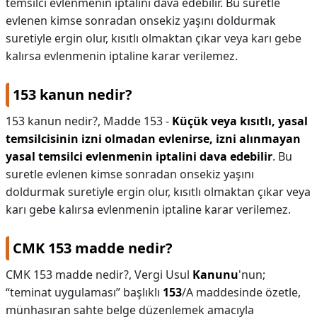
temsilci evlenmenin iptalini dava edebilir. Bu suretle
evlenen kimse sonradan onsekiz yaşını doldurmak
KAPLICALAR
suretiyle ergin olur, kısıtlı olmaktan çıkar veya karı gebe
İLETİŞİM
kalırsa evlenmenin iptaline karar verilemez.
153 kanun nedir?
153 kanun nedir?,
Madde 153 -
Küçük veya kısıtlı, yasal
temsilcisinin izni olmadan evlenirse, izni alınmayan
yasal temsilci evlenmenin iptalini dava edebilir
. Bu
suretle evlenen kimse sonradan onsekiz yaşını
doldurmak suretiyle ergin olur, kısıtlı olmaktan çıkar veya
karı gebe kalırsa evlenmenin iptaline karar verilemez.
CMK 153 madde nedir?
CMK 153 madde nedir?,
Vergi Usul
Kanunu
'nun;
“teminat uygulaması” başlıklı
153
/A maddesinde özetle,
münhasıran sahte belge düzenlemek amacıyla