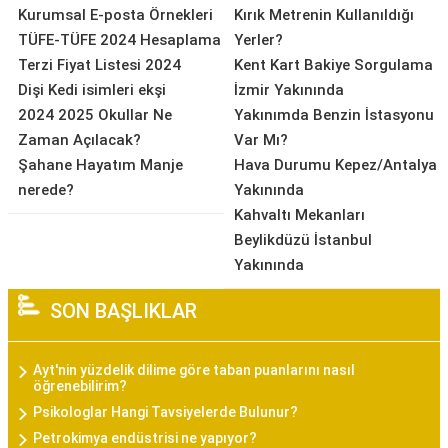
Kurumsal E-posta Örnekleri
Kırık Metrenin Kullanıldığı
TÜFE-TÜFE 2024 Hesaplama
Yerler?
Terzi Fiyat Listesi 2024
Kent Kart Bakiye Sorgulama
Dişi Kedi isimleri ekşi
İzmir Yakınında
2024 2025 Okullar Ne
Yakınımda Benzin İstasyonu
Zaman Açılacak?
Var Mı?
Şahane Hayatım Manje
Hava Durumu Kepez/Antalya
nerede?
Yakınında
Kahvaltı Mekanları
Beylikdüzü İstanbul
Yakınında
SON BAŞLIKLAR
Ayt'nin yüzdelik dilime göre taban puanlarını nasıl
öğrenebilirim?
Psikologlar Hangi Tavsiyelerde Bulunur?
Petrokimya endüstrisi ne yapıyor?