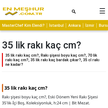
×
☰
ASTROLOJİ
MasterChef Kim Elendi?
İstanbul
Ankara
İzmir
Burs
SAĞLIK
YEMEK
35 lik rakı kaç cm?
TARİFLERİ
GEZİLECEK
35 lik rakı kaç cm?, Rakı şişesi boyu kaç cm?, 70 lik
YERLER
rakı kaç cm?, 35 lik rakı kaç bardak çıkar?, 35 cl rakı
ne kadar?
CİLT
BAKIMI
NEDİR
35 lik rakı kaç cm?
KAMP
Rakı şişesi boyu kaç cm?, Eski Dönem Yeni Rakı Şişesi
ALANLARI
35'lik-İçi Boş, Koleksiyonluk, h:24 cm | Bit Mezat.
HAMİLELİK