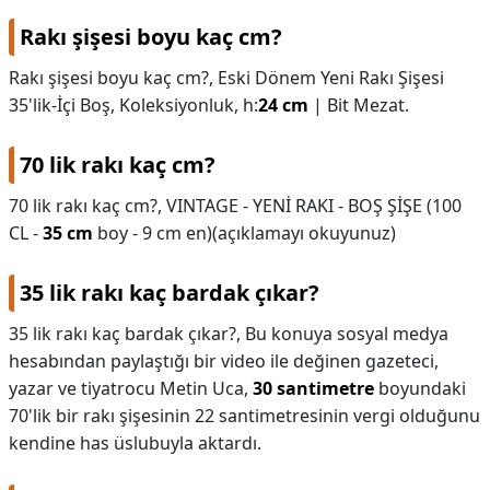
Rakı şişesi boyu kaç cm?
KAPLICALAR
Rakı şişesi boyu kaç cm?,
Eski Dönem Yeni Rakı Şişesi
İLETİŞİM
35'lik-İçi Boş, Koleksiyonluk, h:
24 cm
| Bit Mezat.
70 lik rakı kaç cm?
70 lik rakı kaç cm?,
VINTAGE - YENİ RAKI - BOŞ ŞİŞE (100
CL -
35 cm
boy - 9 cm en)(açıklamayı okuyunuz)
35 lik rakı kaç bardak çıkar?
35 lik rakı kaç bardak çıkar?,
Bu konuya sosyal medya
hesabından paylaştığı bir video ile değinen gazeteci,
yazar ve tiyatrocu Metin Uca,
30 santimetre
boyundaki
70'lik bir rakı şişesinin 22 santimetresinin vergi olduğunu
kendine has üslubuyla aktardı.