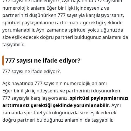
777 sayısı ne ifade ediyor?, Aşk hayatında 777 sayısının
numerolojik anlamı Eğer bir ilişki içindeyseniz ve
KAPLICALAR
partnerinizi düşünürken 777 sayısıyla karşılaşıyorsanız,
spiritüel paylaşımlarınızı arttırmanız gerektiği şeklinde
İLETİŞİM
yorumlanabilir. Aynı zamanda spiritüel yolculuğunuzda
size eşlik edecek doğru partneri bulduğunuz anlamını da
taşıyabilir.
777 sayısı ne ifade ediyor?
777 sayısı ne ifade ediyor?,
Aşk hayatında 777 sayısının numerolojik anlamı
Eğer bir ilişki içindeyseniz ve partnerinizi düşünürken
777 sayısıyla karşılaşıyorsanız,
spiritüel paylaşımlarınızı
arttırmanız gerektiği şeklinde yorumlanabilir
. Aynı
zamanda spiritüel yolculuğunuzda size eşlik edecek
doğru partneri bulduğunuz anlamını da taşıyabilir.