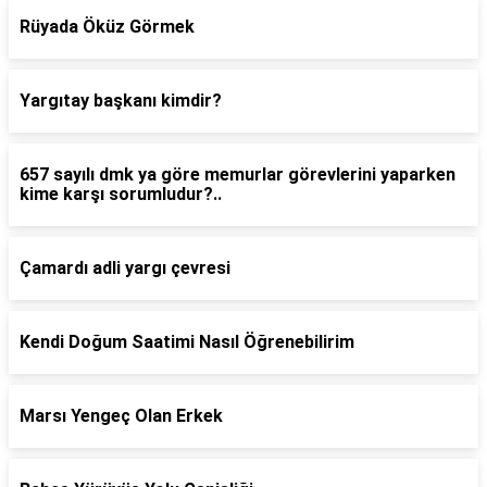
Rüyada Öküz Görmek
Yargıtay başkanı kimdir?
657 sayılı dmk ya göre memurlar görevlerini yaparken
kime karşı sorumludur?..
Çamardı adli yargı çevresi
Kendi Doğum Saatimi Nasıl Öğrenebilirim
Marsı Yengeç Olan Erkek