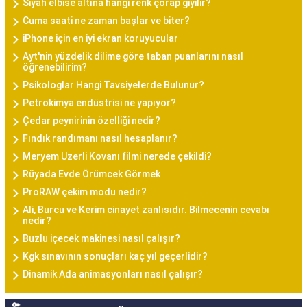
Siyah elbise altına hangi renk çorap giyilir?
Cuma saati ne zaman başlar ve biter?
iPhone için en iyi ekran koruyucular
Ayt'nin yüzdelik dilime göre taban puanlarını nasıl
öğrenebilirim?
Psikologlar Hangi Tavsiyelerde Bulunur?
Petrokimya endüstrisi ne yapıyor?
Çedar peynirinin özelliği nedir?
Fındık randımanı nasıl hesaplanır?
Meryem Uzerli Kovanı filmi nerede çekildi?
Rüyada Evde Örümcek Görmek
ProRAW çekim modu nedir?
Ali, Burcu ve Kerim cinayet zanlısıdır. Bilmecenin cevabı
nedir?
Buzlu içecek makinesi nasıl çalışır?
Kgk sınavının sonuçları kaç yıl geçerlidir?
Dinamik Ada animasyonları nasıl çalışır?