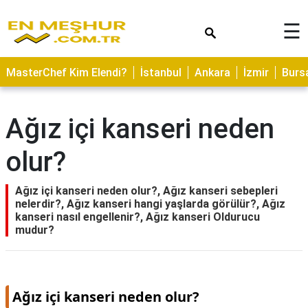
×
☰
ASTROLOJİ
MasterChef Kim Elendi?
İstanbul
Ankara
İzmir
Burs
SAĞLIK
YEMEK
Ağız içi kanseri neden
TARİFLERİ
olur?
GEZİLECEK
YERLER
Ağız içi kanseri neden olur?, Ağız kanseri sebepleri
CİLT
nelerdir?, Ağız kanseri hangi yaşlarda görülür?, Ağız
BAKIMI
kanseri nasıl engellenir?, Ağız kanseri Oldurucu
mudur?
NEDİR
KAMP
ALANLARI
Ağız içi kanseri neden olur?
HAMİLELİK