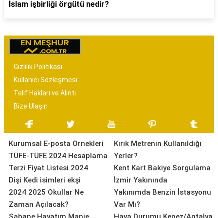
İslam işbirliği örgütü nedir?
Gizlilik Politikası
Kullanıcı Sözleşmesi
Telif Hakları ve Alıntı
Bize Ulaşın
Kurumsal E-posta Örnekleri
Kırık Metrenin Kullanıldığı
TÜFE-TÜFE 2024 Hesaplama
Yerler?
Terzi Fiyat Listesi 2024
Kent Kart Bakiye Sorgulama
Dişi Kedi isimleri ekşi
İzmir Yakınında
2024 2025 Okullar Ne
Yakınımda Benzin İstasyonu
Zaman Açılacak?
Var Mı?
Şahane Hayatım Manje
Hava Durumu Kepez/Antalya